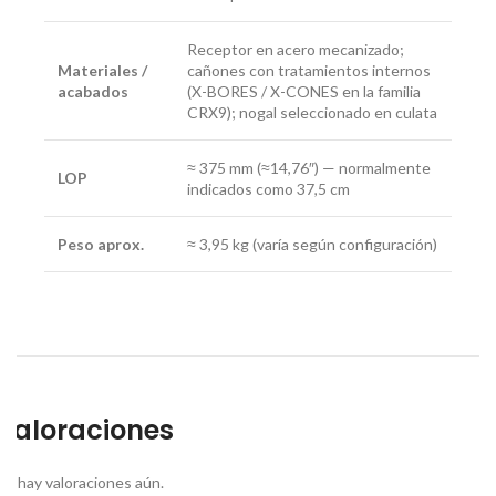
Receptor en acero mecanizado;
Materiales /
cañones con tratamientos internos
acabados
(X-BORES / X-CONES en la familia
CRX9); nogal seleccionado en culata
≈ 375 mm (≈14,76″) — normalmente
LOP
indicados como 37,5 cm
Peso aprox.
≈ 3,95 kg (varía según configuración)
Valoraciones
No hay valoraciones aún.