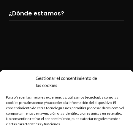
¿Dónde estamos?
Gestionar el consentimiento de
las cookies
Para ofrecer las mejores experiencias, utilizamos tecnologías como las
cookies para almacenar y/o acceder a la información del dispositivo. El
consentimiento de estas tecnologías nos permitirá procesar datos como el
comportamiento de navegación o las identificaciones únicas en este sitio.
No consentir o retirar el consentimiento, puede afectar negativamente a
ciertas características y funciones.
Copyright © 2026 Armería Serrano |
Desarrollado por