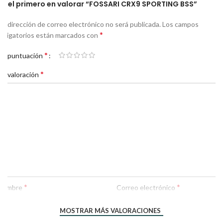
Sé el primero en valorar “FOSSARI CRX9 SPORTING BSS”
Tu dirección de correo electrónico no será publicada.
Los campos
*
obligatorios están marcados con
*
Tu puntuación
*
Tu valoración
*
*
Nombre
Correo electrónico
MOSTRAR MÁS VALORACIONES