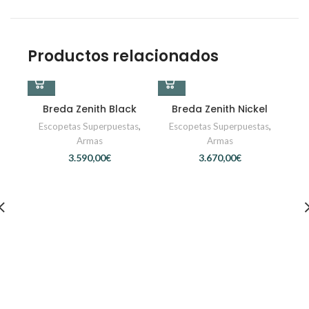
Productos relacionados
Breda Zenith Black
Breda Zenith Nickel
Escopetas Superpuestas
,
Escopetas Superpuestas
,
Armas
Armas
€
€
F
Es