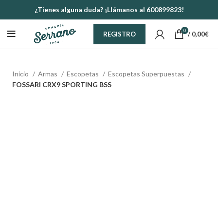
¿Tienes alguna duda? ¡Llámanos al 600899823!
0
/
0,00
€
REGISTRO
Inicio
Armas
Escopetas
Escopetas Superpuestas
FOSSARI CRX9 SPORTING BSS