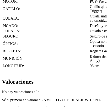
MOTOR:
PCP (Pre-c
Gatillo aj
GATILLO:
Trigger)
Culata sint
CULATA:
automotriz.
PICADO:
Diseño y te
CULATÍN:
Culatín es
SEGURO:
Seguro de 
Óptica no i
ÓPTICA:
accesorio
REGLETA:
Regleta Ga
Balines de
MUNICIÓN:
Alloy)
LONGITUD:
98 cm
Valoraciones
No hay valoraciones aún.
Sé el primero en valorar “GAMO COYOTE BLACK WHISPER”