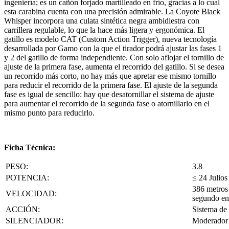
ingeniería; es un cañón forjado martilleado en frío, gracias a lo cual
esta carabina cuenta con una precisión admirable. La Coyote Black
Whisper incorpora una culata sintética negra ambidiestra con
carrillera regulable, lo que la hace más ligera y ergonómica. El
gatillo es modelo CAT (Custom Action Trigger), nueva tecnología
desarrollada por Gamo con la que el tirador podrá ajustar las fases 1
y 2 del gatillo de forma independiente. Con solo aflojar el tornillo de
ajuste de la primera fase, aumenta el recorrido del gatillo. Si se desea
un recorrido más corto, no hay más que apretar ese mismo tornillo
para reducir el recorrido de la primera fase. El ajuste de la segunda
fase es igual de sencillo: hay que desatornillar el sistema de ajuste
para aumentar el recorrido de la segunda fase o atornillarlo en el
mismo punto para reducirlo.
Ficha Técnica:
PESO:
3.8
POTENCIA:
≤ 24 Julios
386 metros
VELOCIDAD:
segundo en
ACCIÓN:
Sistema de 
SILENCIADOR:
Moderador