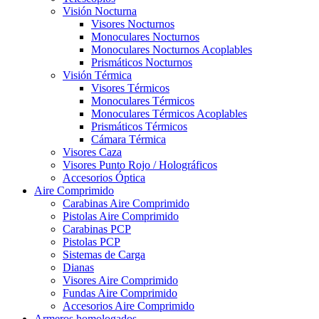
Visión Nocturna
Visores Nocturnos
Monoculares Nocturnos
Monoculares Nocturnos Acoplables
Prismáticos Nocturnos
Visión Térmica
Visores Térmicos
Monoculares Térmicos
Monoculares Térmicos Acoplables
Prismáticos Térmicos
Cámara Térmica
Visores Caza
Visores Punto Rojo / Holográficos
Accesorios Óptica
Aire Comprimido
Carabinas Aire Comprimido
Pistolas Aire Comprimido
Carabinas PCP
Pistolas PCP
Sistemas de Carga
Dianas
Visores Aire Comprimido
Fundas Aire Comprimido
Accesorios Aire Comprimido
Armeros homologados