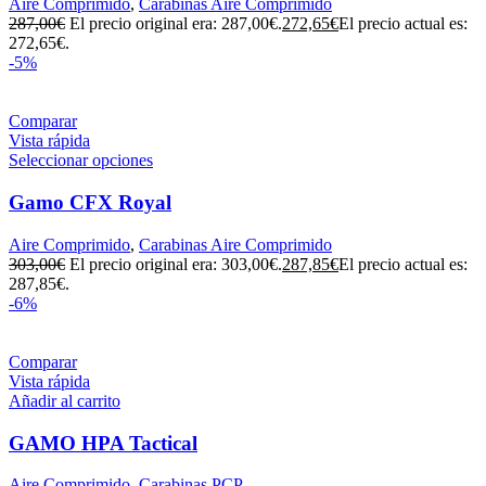
Aire Comprimido
,
Carabinas Aire Comprimido
287,00
€
El precio original era: 287,00€.
272,65
€
El precio actual es:
272,65€.
-5%
Comparar
Vista rápida
Seleccionar opciones
Gamo CFX Royal
Aire Comprimido
,
Carabinas Aire Comprimido
303,00
€
El precio original era: 303,00€.
287,85
€
El precio actual es:
287,85€.
-6%
Comparar
Vista rápida
Añadir al carrito
GAMO HPA Tactical
Aire Comprimido
,
Carabinas PCP