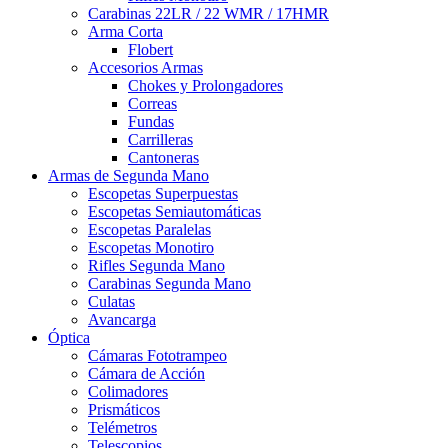
Carabinas 22LR / 22 WMR / 17HMR
Arma Corta
Flobert
Accesorios Armas
Chokes y Prolongadores
Correas
Fundas
Carrilleras
Cantoneras
Armas de Segunda Mano
Escopetas Superpuestas
Escopetas Semiautomáticas
Escopetas Paralelas
Escopetas Monotiro
Rifles Segunda Mano
Carabinas Segunda Mano
Culatas
Avancarga
Óptica
Cámaras Fototrampeo
Cámara de Acción
Colimadores
Prismáticos
Telémetros
Telescopios