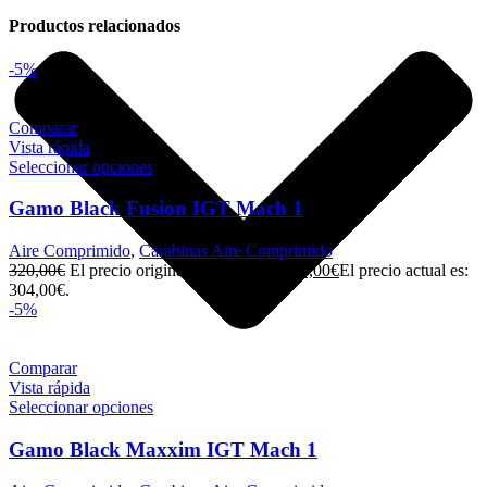
Productos relacionados
-5%
Comparar
Vista rápida
Seleccionar opciones
Gamo Black Fusion IGT Mach 1
Aire Comprimido
,
Carabinas Aire Comprimido
320,00
€
El precio original era: 320,00€.
304,00
€
El precio actual es:
304,00€.
-5%
Comparar
Vista rápida
Seleccionar opciones
Gamo Black Maxxim IGT Mach 1