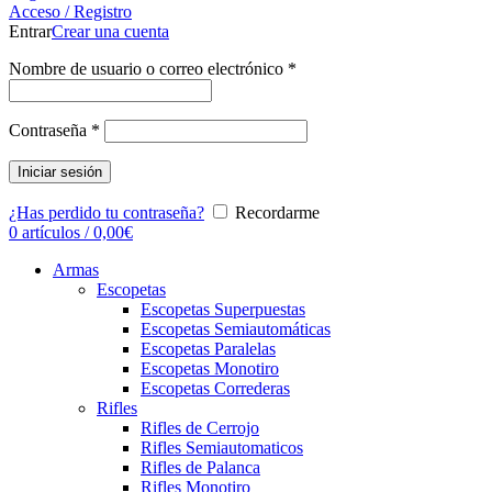
Acceso / Registro
Entrar
Crear una cuenta
Nombre de usuario o correo electrónico
*
Contraseña
*
Iniciar sesión
¿Has perdido tu contraseña?
Recordarme
0
artículos
/
0,00
€
Armas
Escopetas
Escopetas Superpuestas
Escopetas Semiautomáticas
Escopetas Paralelas
Escopetas Monotiro
Escopetas Correderas
Rifles
Rifles de Cerrojo
Rifles Semiautomaticos
Rifles de Palanca
Rifles Monotiro