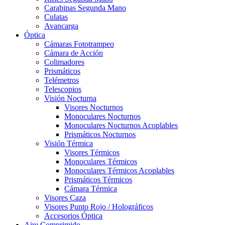
Carabinas Segunda Mano
Culatas
Avancarga
Óptica
Cámaras Fototrampeo
Cámara de Acción
Colimadores
Prismáticos
Telémetros
Telescopios
Visión Nocturna
Visores Nocturnos
Monoculares Nocturnos
Monoculares Nocturnos Acoplables
Prismáticos Nocturnos
Visión Térmica
Visores Térmicos
Monoculares Térmicos
Monoculares Térmicos Acoplables
Prismáticos Térmicos
Cámara Térmica
Visores Caza
Visores Punto Rojo / Holográficos
Accesorios Óptica
Aire Comprimido