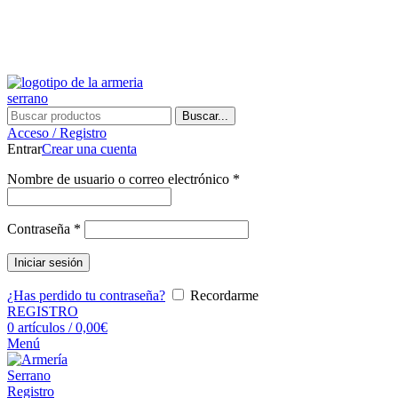
¿Tienes alguna duda? ¡Llámanos al 600899823! (España)
¿Tienes alguna duda? ¡Llámanos al 600899823!
Buscar...
Acceso / Registro
Entrar
Crear una cuenta
Nombre de usuario o correo electrónico
*
Contraseña
*
Iniciar sesión
¿Has perdido tu contraseña?
Recordarme
REGISTRO
0
artículos
/
0,00
€
Menú
Registro