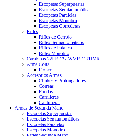
Escopetas Superpuestas
Escopetas Semiautomáticas
Escopetas Paralelas
Escopetas Monotiro
Escopetas Correderas
Rifles
Rifles de Cerrojo
Rifles Semiautomaticos
Rifles de Palanca
Rifles Monotiro
Carabinas 22LR / 22 WMR / 17HMR
Arma Corta
Flobert
Accesorios Armas
Chokes y Prolongadores
Correas
Fundas
Carrilleras
Cantoneras
Armas de Segunda Mano
Escopetas Superpuestas
Escopetas Semiautomáticas
Escopetas Paralelas
Escopetas Monotiro
Rifles Segunda Mano