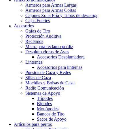
Armeros para Armas Largas
Armeros para Armas Cortas
Cajones Zona Fría y Tubos de descarga
Cajas Fuertes
Accesorios
Gafas de Tiro
Protección Auditiva
Reclamos
Micro para reclamo perdiz
Desplumadoras de Aves
Accesorios Desplumadora
Linternas
Accesorios para linternas
Puestos de Caza y Redes
Sillas de Caza
Mochilas y Bolsas de Caza
Radio Comunicación
Sistemas de Apoyo
Trípodes
Bípodes
Monópodes
Bancos de Tiro
Sacos de Apoyo
Artículos para perros