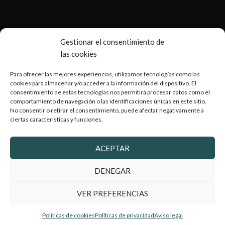
Gestionar el consentimiento de
las cookies
Para ofrecer las mejores experiencias, utilizamos tecnologías como las
cookies para almacenar y/o acceder a la información del dispositivo. El
consentimiento de estas tecnologías nos permitirá procesar datos como el
comportamiento de navegación o las identificaciones únicas en este sitio.
No consentir o retirar el consentimiento, puede afectar negativamente a
ciertas características y funciones.
Copyright © 2026 Armería Serrano |
Desarrollado por
WebToSell
ACEPTAR
DENEGAR
VER PREFERENCIAS
2024 Armeriaserrano.com - Todos los derechos reservados
Políticas de cookies
Políticas de privacidad
Aviso legal