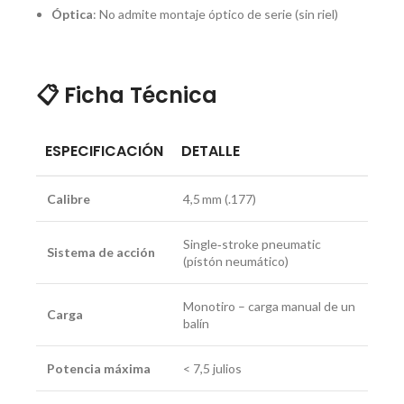
Óptica
: No admite montaje óptico de serie (sin riel)
📋 Ficha Técnica
ESPECIFICACIÓN
DETALLE
Calibre
4,5 mm (.177)
Single‑stroke pneumatic
Sistema de acción
(pístón neumático)
Monotiro – carga manual de un
Carga
balín
Potencia máxima
< 7,5 julios