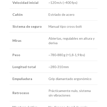
Velocidad inicial
~120 m/s (~400 fps)
Cañón
Estriado de acero
Sistema de seguro
Manual tipo cross‑bolt
Abiertas, regulables en altura y
Miras
deriva
Peso
~780‑880 g (≈1,8‑1,9 lbs)
Longitud total
~280‑310 mm
Empuñadura
Grip diamantado ergonómico
Prácticamente nulo, sistema
Retroceso
sin vibraciones