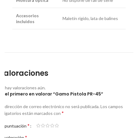
Montura óptica
No dispone de rail de serie
Accesorios
Maletín rígido, lata de balines
incluidos
Valoraciones
No hay valoraciones aún.
Sé el primero en valorar “Gamo Pistola PR-45”
Tu dirección de correo electrónico no será publicada.
Los campos
*
obligatorios están marcados con
*
Tu puntuación
*
Tu valoración