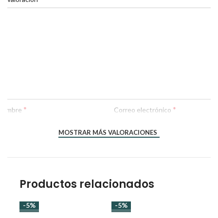
*
*
Nombre
Correo electrónico
MOSTRAR MÁS VALORACIONES
Productos relacionados
-5%
-5%
-5