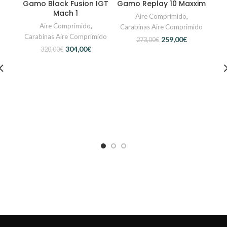
Gamo Black Fusion IGT
Gamo Replay 10 Maxxim
Mach 1
Aire Comprimido
,
Aire Comprimido
,
Carabinas Aire Comprimido
Carabinas Aire Comprimido
259,00
€
273,00
€
304,00
€
320,00
€
Ga
Car