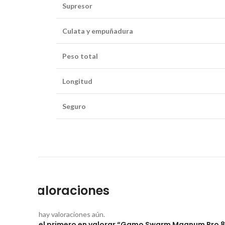
Supresor
Culata y empuñadura
Peso total
Longitud
Seguro
Valoraciones
No hay valoraciones aún.
Sé el primero en valorar “Gamo Swarm Magnum Pro 8