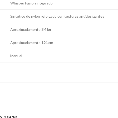
Whisper Fusion integrado
Sintético de nylon reforzado con texturas antideslizantes
Aproximadamente
3,4 kg
Aproximadamente
121 cm
Manual
X GEN 3i”