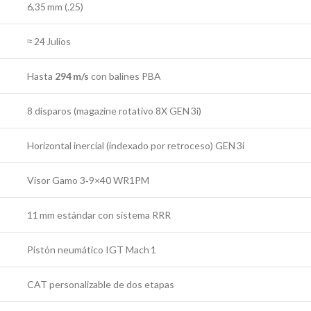
6,35 mm (.25)
≈ 24 Julios
Hasta
294 m/s
con balines PBA
8 disparos (magazine rotativo 8X GEN 3i)
Horizontal inercial (indexado por retroceso) GEN 3i
Visor Gamo 3‑9×40 WR1PM
11 mm estándar con sistema RRR
Pistón neumático IGT Mach 1
CAT personalizable de dos etapas