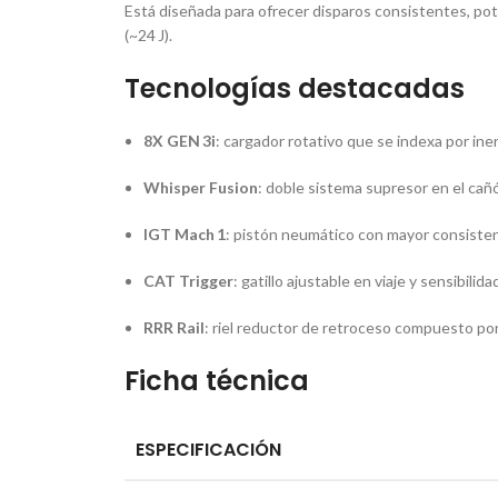
Está diseñada para ofrecer disparos consistentes, pote
(~24 J)
.
Tecnologías destacadas
8X GEN 3i
: cargador rotativo que se indexa por in
Whisper Fusion
: doble sistema supresor en el cañó
IGT Mach 1
: pistón neumático con mayor consistenc
CAT Trigger
: gatillo ajustable en viaje y sensibilid
RRR Rail
: riel reductor de retroceso compuesto po
Ficha técnica
ESPECIFICACIÓN