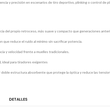
ncia y precisión en escenarios de tiro deportivo, plinking o control de p
ercia del propio retroceso, más suave y compacto que generaciones anter
n que reduce el ruido al mínimo sin sacrificar potencia
.
ia y velocidad frente a muelles tradicionales
.
ad, ideal para tiradores exigentes
r doble estructura absorbente que protege la óptica y reduce las tensi
DETALLES