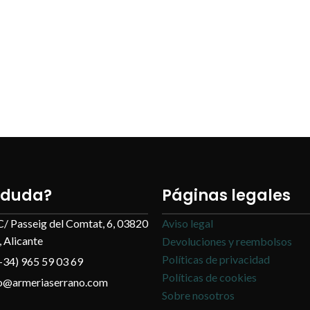
 duda?
Páginas legales
C/ Passeig del Comtat, 6, 03820
Aviso legal
 Alicante
Devoluciones y reembolsos
Políticas de privacidad
+34) 965 59 03 69
Políticas de cookies
fo@armeriaserrano.com
Sobre nosotros