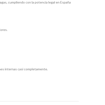
lagas, cumpliendo con la potencia legal en España
iores
.
ones internas casi completamente
.