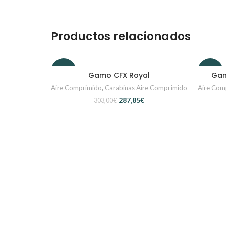
Productos relacionados
-5%
-5%
Gamo CFX Royal
Gam
SELECCIONAR OPCIONES
Aire Comprimido
,
Carabinas Aire Comprimido
Aire Com
287,85
€
303,00
€