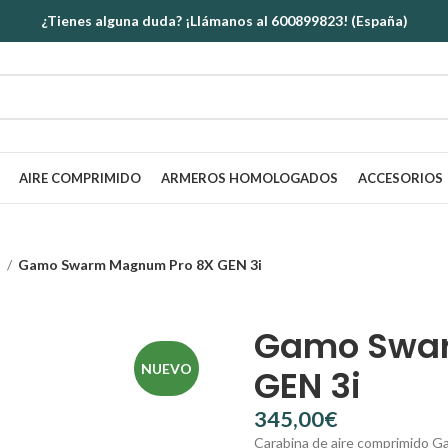
¿Tienes alguna duda? ¡Llámanos al 600899823! (España)
AIRE COMPRIMIDO
ARMEROS HOMOLOGADOS
ACCESORIOS
o
Gamo Swarm Magnum Pro 8X GEN 3i
Gamo Swar
NUEVO
GEN 3i
€
Carabina de aire comprimido 