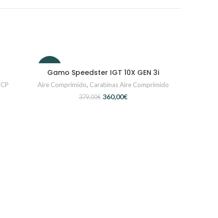
-5%
Gamo Speedster IGT 10X GEN 3i
S
SELECCIONAR OPCIONES
PCP
Aire Comprimido
,
Carabinas Aire Comprimido
360,00
€
379,00
€
GAMO Swar
SEL
Aire Compri