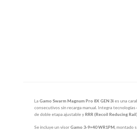
La
Gamo Swarm Magnum Pro 8X GEN 3i
es una carab
consecutivos sin recarga manual. Integra tecnología
de doble etapa ajustable y
RRR (Recoil Reducing Rail
Se incluye un visor
Gamo 3‑9×40 WR1PM
, montado s