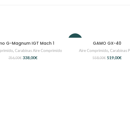
-7%
o G-Magnum IGT Mach 1
GAMO GX-40
SELECCIONAR OPCIONES
SELECCIONAR OPCIONE
primido
,
Carabinas Aire Comprimido
Aire Comprimido
,
Carabinas 
338,00
€
519,00
€
356,00
€
558,00
€