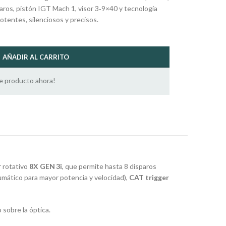
aros, pistón IGT Mach 1, visor 3‑9×40 y tecnología
otentes, silenciosos y precisos.
AÑADIR AL CARRITO
e producto ahora!
r rotativo
8X GEN 3i
, que permite hasta 8 disparos
mático para mayor potencia y velocidad),
CAT trigger
 sobre la óptica
.