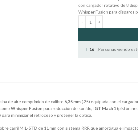
con cargador rotativo de 8 disp
Whisper Fusion para disparos p
¡Personas viendo est
16
ina de aire comprimido de calibre
6,35 mm
(.25) equipada con el cargado
s como
Whisper Fusion
para reducción de sonido,
IGT Mach 1
(pistón neu
)
para minimizar el retroceso y proteger la óptica
.
obre carril MIL‑STD de 11 mm con sistema RRR que amortigua el impacto