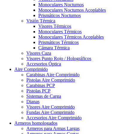
Monoculares Nocturnos
Monoculares Nocturnos Acoplables
Prismáticos Nocturnos
Visión Térmica
Visores Térmicos
Monoculares Térmicos
Monoculares Térmicos Acoplables
Prismáticos Térmicos
Cámara Térmica
Visores Caza
Visores Punto Rojo / Holográficos
Accesorios Óptica
Aire Comprimido
Carabinas Aire Comprimido
Pistolas Aire Comprimido
Carabinas PCP
Pistolas PCP
Sistemas de Carga
Dianas
Visores Aire Comprimido
Fundas Aire Comprimido
Accesorios Aire Comprimido
Armeros homologados
Armeros para Armas Largas
Armeros para Armas Cortas