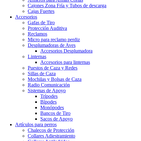
Cajones Zona Fría y Tubos de descarga
Cajas Fuertes
Accesorios
Gafas de Tiro
Protección Auditiva
Reclamos
Micro para reclamo perdiz
Desplumadoras de Aves
Accesorios Desplumadora
Linternas
Accesorios para linternas
Puestos de Caza y Redes
Sillas de Caza
Mochilas y Bolsas de Caza
Radio Comunicación
Sistemas de Apoyo
Trípodes
Bípodes
Monópodes
Bancos de Tiro
Sacos de Apoyo
Artículos para perros
Chalecos de Protección
Collares Adiestramiento