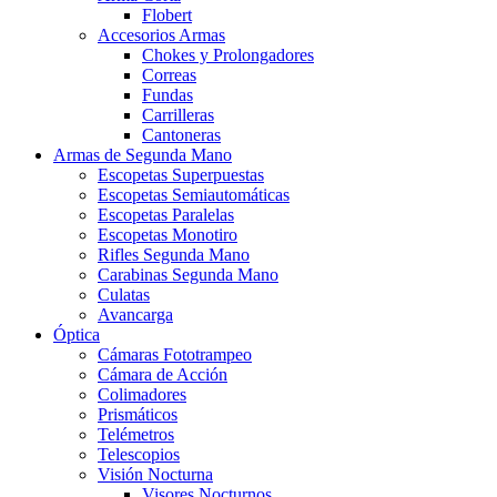
Flobert
Accesorios Armas
Chokes y Prolongadores
Correas
Fundas
Carrilleras
Cantoneras
Armas de Segunda Mano
Escopetas Superpuestas
Escopetas Semiautomáticas
Escopetas Paralelas
Escopetas Monotiro
Rifles Segunda Mano
Carabinas Segunda Mano
Culatas
Avancarga
Óptica
Cámaras Fototrampeo
Cámara de Acción
Colimadores
Prismáticos
Telémetros
Telescopios
Visión Nocturna
Visores Nocturnos