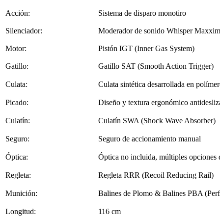
Acción:
Sistema de disparo monotiro
Silenciador:
Moderador de sonido Whisper Maxxi
Motor:
Pistón IGT (Inner Gas System)
Gatillo:
Gatillo SAT (Smooth Action Trigger)
Culata:
Culata sintética desarrollada en políme
Picado:
Diseño y textura ergonómico antidesliz
Culatín:
Culatín SWA (Shock Wave Absorber)
Seguro:
Seguro de accionamiento manual
Óptica:
Óptica no incluida, múltiples opciones
Regleta:
Regleta RRR (Recoil Reducing Rail)
Munición:
Balines de Plomo & Balines PBA (Perfo
Longitud:
116 cm