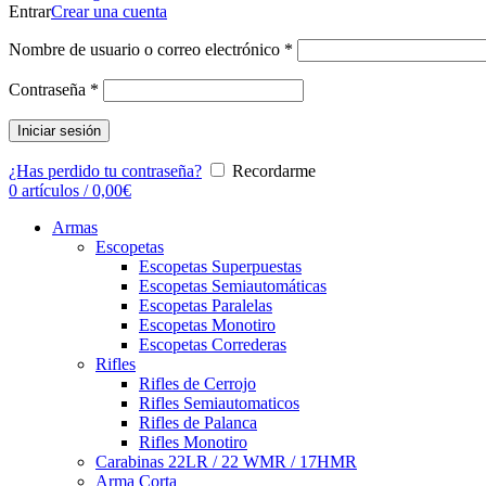
Entrar
Crear una cuenta
Nombre de usuario o correo electrónico
*
Contraseña
*
Iniciar sesión
¿Has perdido tu contraseña?
Recordarme
0
artículos
/
0,00
€
Armas
Escopetas
Escopetas Superpuestas
Escopetas Semiautomáticas
Escopetas Paralelas
Escopetas Monotiro
Escopetas Correderas
Rifles
Rifles de Cerrojo
Rifles Semiautomaticos
Rifles de Palanca
Rifles Monotiro
Carabinas 22LR / 22 WMR / 17HMR
Arma Corta