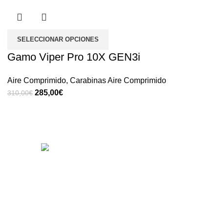
SELECCIONAR OPCIONES
Gamo Viper Pro 10X GEN3i
Aire Comprimido
,
Carabinas Aire Comprimido
285,00
€
310,00
€
Fundada en el año 1962, en Armería Serrano nos
dedicamos a ofrecer la más amplia gama de productos
relacionados con el deporte de caza y tiro.