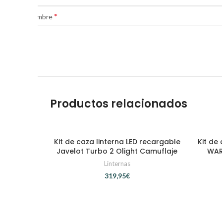
*
Nombre
Productos relacionados
Kit de caza linterna LED recargable
Kit de
AÑADIR AL CARRITO
Javelot Turbo 2 Olight Camuflaje
WAR
Linternas
€