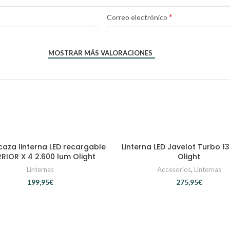
*
Correo electrónico
MOSTRAR MÁS VALORACIONES
 caza linterna LED recargable
Linterna LED Javelot Turbo 1
AÑADIR AL CARRITO
AÑADIR AL CARRITO
RIOR X 4 2.600 lum Olight
Olight
Linternas
Accesorios
,
Linternas
€
€