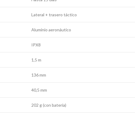
Lateral + trasero táctico
Aluminio aeronáutico
IPX8
1,5 m
136 mm
40,5 mm
202 g (con batería)