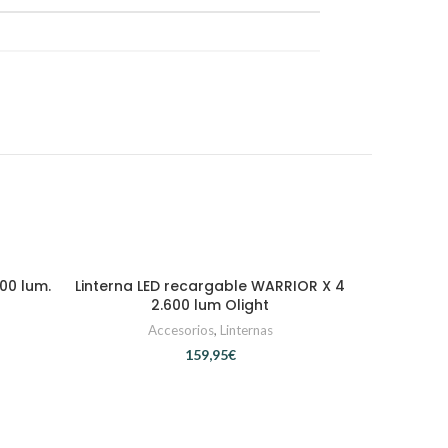
300 lum.
Linterna LED recargable WARRIOR X 4
AÑADIR AL CARRITO
2.600 lum Olight
Accesorios
,
Linternas
€