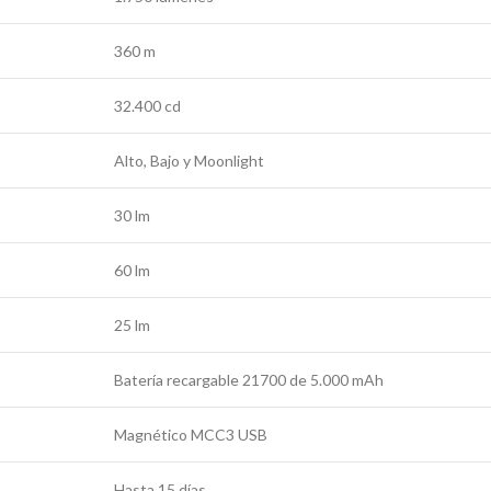
360 m
32.400 cd
Alto, Bajo y Moonlight
30 lm
60 lm
25 lm
Batería recargable 21700 de 5.000 mAh
Magnético MCC3 USB
Hasta 15 días