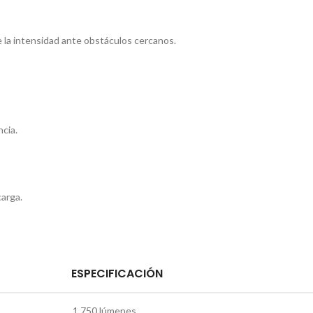
la intensidad ante obstáculos cercanos.
cia.
carga.
ESPECIFICACIÓN
1.750 lúmenes