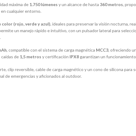
nsidad máxima de
1.750 lúmenes
y un alcance de hasta
360 metros
, prop
d en cualquier entorno.
 color (rojo, verde y azul)
, ideales para preservar la visión nocturna, re
permite un manejo rápido e intuitivo, con un pulsador lateral para selecc
.
 mAh
, compatible con el sistema de carga magnética
MCC3
, ofreciendo 
a caídas de
1,5 metros
y certificación
IPX8
garantizan un funcionamiento 
e, clip reversible, cable de carga magnético y un cono de silicona para 
al de emergencias y aficionados al outdoor.
s