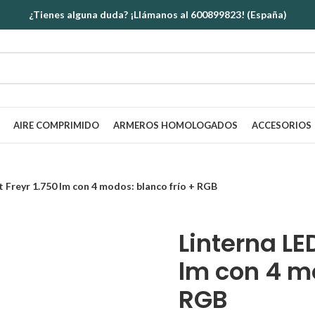
¿Tienes alguna duda? ¡Llámanos al 600899823! (España)
AIRE COMPRIMIDO
ARMEROS HOMOLOGADOS
ACCESORIOS
t Freyr 1.750 lm con 4 modos: blanco frío + RGB
Linterna LE
lm con 4 mo
RGB