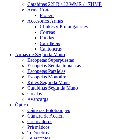
Carabinas 22LR / 22 WMR / 17HMR
Arma Corta
Flobert
Accesorios Armas
Chokes y Prolongadores
Correas
Fundas
Carrilleras
Cantoneras
Armas de Segunda Mano
Escopetas Superpuestas
Escopetas Semiautomáticas
Escopetas Paralelas
Escopetas Monotiro
Rifles Segunda Mano
Carabinas Segunda Mano
Culatas
Avancarga
Óptica
Cámaras Fototrampeo
Cámara de Acción
Colimadores
Prismáticos
Telémetros
Telescopios