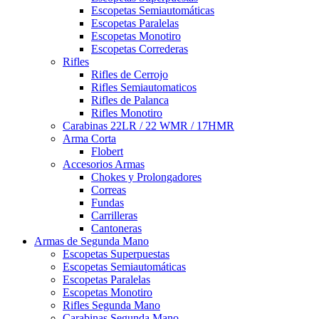
Escopetas Semiautomáticas
Escopetas Paralelas
Escopetas Monotiro
Escopetas Correderas
Rifles
Rifles de Cerrojo
Rifles Semiautomaticos
Rifles de Palanca
Rifles Monotiro
Carabinas 22LR / 22 WMR / 17HMR
Arma Corta
Flobert
Accesorios Armas
Chokes y Prolongadores
Correas
Fundas
Carrilleras
Cantoneras
Armas de Segunda Mano
Escopetas Superpuestas
Escopetas Semiautomáticas
Escopetas Paralelas
Escopetas Monotiro
Rifles Segunda Mano
Carabinas Segunda Mano