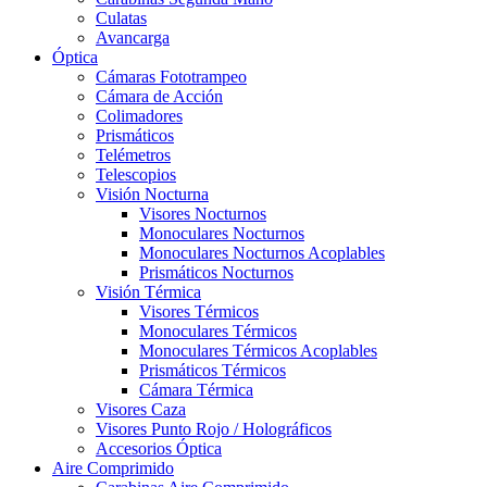
Culatas
Avancarga
Óptica
Cámaras Fototrampeo
Cámara de Acción
Colimadores
Prismáticos
Telémetros
Telescopios
Visión Nocturna
Visores Nocturnos
Monoculares Nocturnos
Monoculares Nocturnos Acoplables
Prismáticos Nocturnos
Visión Térmica
Visores Térmicos
Monoculares Térmicos
Monoculares Térmicos Acoplables
Prismáticos Térmicos
Cámara Térmica
Visores Caza
Visores Punto Rojo / Holográficos
Accesorios Óptica
Aire Comprimido