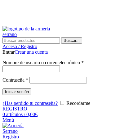
¿Tienes alguna duda? ¡Llámanos al 600899823! (España)
¿Tienes alguna duda? ¡Llámanos al 600899823!
Buscar...
Acceso / Registro
Entrar
Crear una cuenta
Nombre de usuario o correo electrónico
*
Contraseña
*
Iniciar sesión
¿Has perdido tu contraseña?
Recordarme
REGISTRO
0
artículos
/
0,00
€
Menú
Registro