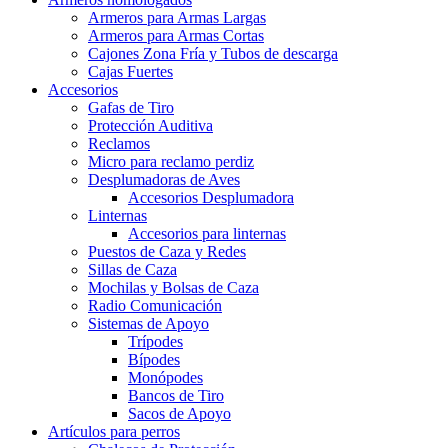
Armeros para Armas Largas
Armeros para Armas Cortas
Cajones Zona Fría y Tubos de descarga
Cajas Fuertes
Accesorios
Gafas de Tiro
Protección Auditiva
Reclamos
Micro para reclamo perdiz
Desplumadoras de Aves
Accesorios Desplumadora
Linternas
Accesorios para linternas
Puestos de Caza y Redes
Sillas de Caza
Mochilas y Bolsas de Caza
Radio Comunicación
Sistemas de Apoyo
Trípodes
Bípodes
Monópodes
Bancos de Tiro
Sacos de Apoyo
Artículos para perros