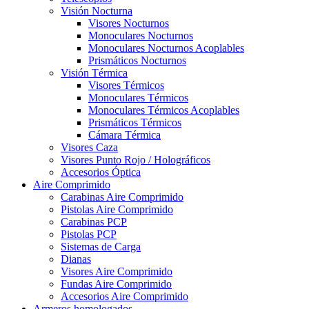
Visión Nocturna
Visores Nocturnos
Monoculares Nocturnos
Monoculares Nocturnos Acoplables
Prismáticos Nocturnos
Visión Térmica
Visores Térmicos
Monoculares Térmicos
Monoculares Térmicos Acoplables
Prismáticos Térmicos
Cámara Térmica
Visores Caza
Visores Punto Rojo / Holográficos
Accesorios Óptica
Aire Comprimido
Carabinas Aire Comprimido
Pistolas Aire Comprimido
Carabinas PCP
Pistolas PCP
Sistemas de Carga
Dianas
Visores Aire Comprimido
Fundas Aire Comprimido
Accesorios Aire Comprimido
Armeros homologados