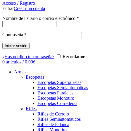
Acceso / Registro
Entrar
Crear una cuenta
Nombre de usuario o correo electrónico
*
Contraseña
*
Iniciar sesión
¿Has perdido tu contraseña?
Recordarme
0
artículos
/
0,00
€
Armas
Escopetas
Escopetas Superpuestas
Escopetas Semiautomáticas
Escopetas Paralelas
Escopetas Monotiro
Escopetas Correderas
Rifles
Rifles de Cerrojo
Rifles Semiautomaticos
Rifles de Palanca
Rifles Monotiro