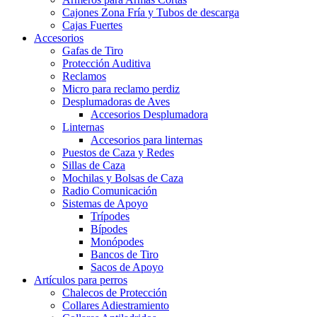
Cajones Zona Fría y Tubos de descarga
Cajas Fuertes
Accesorios
Gafas de Tiro
Protección Auditiva
Reclamos
Micro para reclamo perdiz
Desplumadoras de Aves
Accesorios Desplumadora
Linternas
Accesorios para linternas
Puestos de Caza y Redes
Sillas de Caza
Mochilas y Bolsas de Caza
Radio Comunicación
Sistemas de Apoyo
Trípodes
Bípodes
Monópodes
Bancos de Tiro
Sacos de Apoyo
Artículos para perros
Chalecos de Protección
Collares Adiestramiento