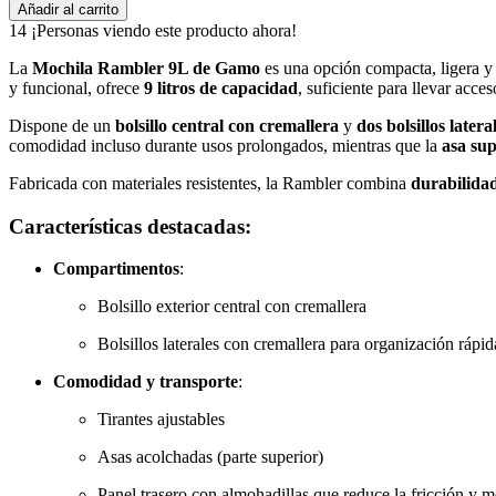
Añadir al carrito
14
¡Personas viendo este producto ahora!
La
Mochila Rambler 9L de Gamo
es una opción compacta, ligera y 
y funcional, ofrece
9 litros de capacidad
, suficiente para llevar acc
Dispone de un
bolsillo central con cremallera
y
dos bolsillos latera
comodidad incluso durante usos prolongados, mientras que la
asa su
Fabricada con materiales resistentes, la Rambler combina
durabilidad
Características destacadas:
Compartimentos
:
Bolsillo exterior central con cremallera
Bolsillos laterales con cremallera para organización rápid
Comodidad y transporte
:
Tirantes ajustables
Asas acolchadas (parte superior)
Panel trasero con almohadillas que reduce la fricción y m