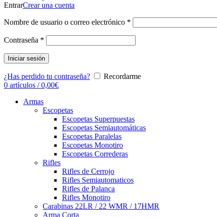
Entrar
Crear una cuenta
Nombre de usuario o correo electrónico
*
Contraseña
*
Iniciar sesión
¿Has perdido tu contraseña?
Recordarme
0
artículos
/
0,00
€
Armas
Escopetas
Escopetas Superpuestas
Escopetas Semiautomáticas
Escopetas Paralelas
Escopetas Monotiro
Escopetas Correderas
Rifles
Rifles de Cerrojo
Rifles Semiautomaticos
Rifles de Palanca
Rifles Monotiro
Carabinas 22LR / 22 WMR / 17HMR
Arma Corta