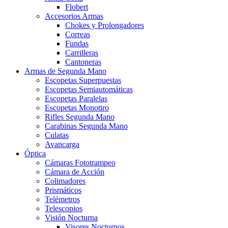
Flobert
Accesorios Armas
Chokes y Prolongadores
Correas
Fundas
Carrilleras
Cantoneras
Armas de Segunda Mano
Escopetas Superpuestas
Escopetas Semiautomáticas
Escopetas Paralelas
Escopetas Monotiro
Rifles Segunda Mano
Carabinas Segunda Mano
Culatas
Avancarga
Óptica
Cámaras Fototrampeo
Cámara de Acción
Colimadores
Prismáticos
Telémetros
Telescopios
Visión Nocturna
Visores Nocturnos