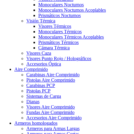
Monoculares Nocturnos
Monoculares Nocturnos Acoplables
Prismáticos Nocturnos
Visión Térmica
Visores Térmicos
Monoculares Térmicos
Monoculares Térmicos Acoplables
Prismáticos Térmicos
Cámara Térmica
Visores Caza
Visores Punto Rojo / Holográficos
Accesorios Óptica
Aire Comprimido
Carabinas Aire Comprimido
Pistolas Aire Comprimido
Carabinas PCP
Pistolas PCP
Sistemas de Carga
Dianas
Visores Aire Comprimido
Fundas Aire Comprimido
Accesorios Aire Comprimido
Armeros homologados
Armeros para Armas Largas
Armeros para Armas Cortas