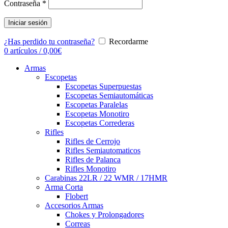
Contraseña
*
Iniciar sesión
¿Has perdido tu contraseña?
Recordarme
0
artículos
/
0,00
€
Armas
Escopetas
Escopetas Superpuestas
Escopetas Semiautomáticas
Escopetas Paralelas
Escopetas Monotiro
Escopetas Correderas
Rifles
Rifles de Cerrojo
Rifles Semiautomaticos
Rifles de Palanca
Rifles Monotiro
Carabinas 22LR / 22 WMR / 17HMR
Arma Corta
Flobert
Accesorios Armas
Chokes y Prolongadores
Correas