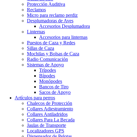
Protección Auditiva
Reclamos
Micro para reclamo perdiz
Desplumadoras de Aves
Accesorios Desplumadora
Linternas
Accesorios para linternas
Puestos de Caza y Redes
Sillas de Caza
Mochilas y Bolsas de Caza
Radio Comunicación
Sistemas de Apoyo
Trípodes
Bípodes
Monópodes
Bancos de Tiro
Sacos de Apoyo
Artículos para perros
Chalecos de Protección
Collares Adiestramiento
Collares Antiladridos
Collares Para La Becada
Jaulas de Transporte
Localizadores GPS
Dispensador de Pelotas