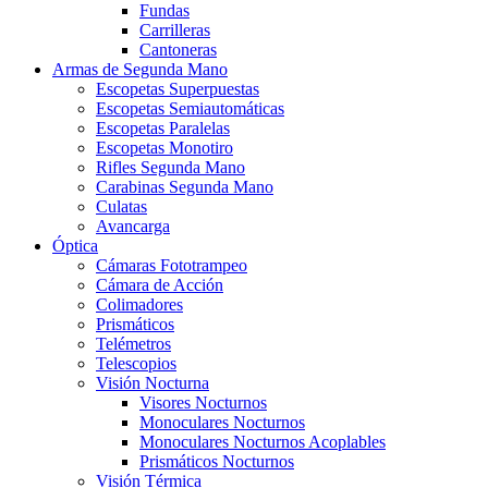
Fundas
Carrilleras
Cantoneras
Armas de Segunda Mano
Escopetas Superpuestas
Escopetas Semiautomáticas
Escopetas Paralelas
Escopetas Monotiro
Rifles Segunda Mano
Carabinas Segunda Mano
Culatas
Avancarga
Óptica
Cámaras Fototrampeo
Cámara de Acción
Colimadores
Prismáticos
Telémetros
Telescopios
Visión Nocturna
Visores Nocturnos
Monoculares Nocturnos
Monoculares Nocturnos Acoplables
Prismáticos Nocturnos
Visión Térmica