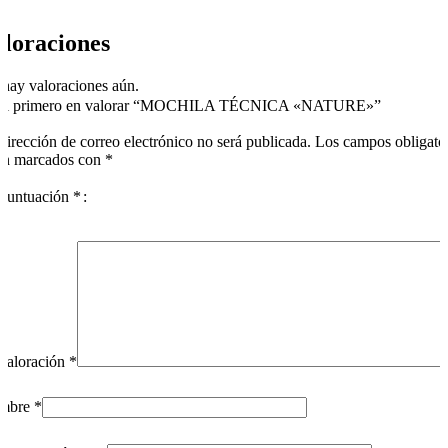
loraciones
hay valoraciones aún.
 el primero en valorar “MOCHILA TÉCNICA «NATURE»”
dirección de correo electrónico no será publicada.
Los campos obligato
án marcados con
*
puntuación
*
valoración
*
mbre
*