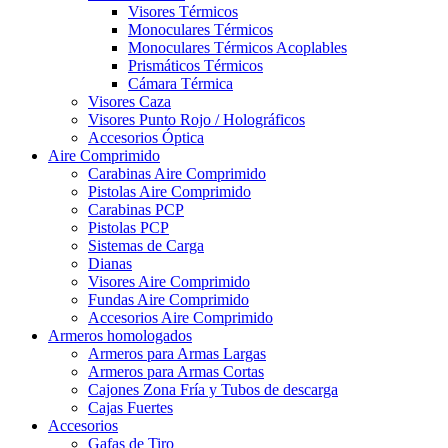
Visores Térmicos
Monoculares Térmicos
Monoculares Térmicos Acoplables
Prismáticos Térmicos
Cámara Térmica
Visores Caza
Visores Punto Rojo / Holográficos
Accesorios Óptica
Aire Comprimido
Carabinas Aire Comprimido
Pistolas Aire Comprimido
Carabinas PCP
Pistolas PCP
Sistemas de Carga
Dianas
Visores Aire Comprimido
Fundas Aire Comprimido
Accesorios Aire Comprimido
Armeros homologados
Armeros para Armas Largas
Armeros para Armas Cortas
Cajones Zona Fría y Tubos de descarga
Cajas Fuertes
Accesorios
Gafas de Tiro