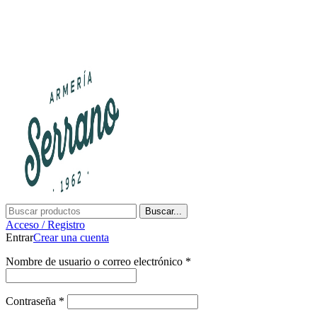
¿Tienes alguna duda? ¡Llámanos al 600899823! (España)
¿Tienes alguna duda? ¡Llámanos al 600899823!
Buscar...
Acceso / Registro
Entrar
Crear una cuenta
Nombre de usuario o correo electrónico
*
Contraseña
*