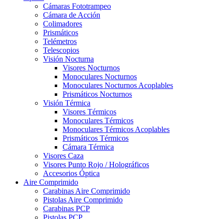
Cámaras Fototrampeo
Cámara de Acción
Colimadores
Prismáticos
Telémetros
Telescopios
Visión Nocturna
Visores Nocturnos
Monoculares Nocturnos
Monoculares Nocturnos Acoplables
Prismáticos Nocturnos
Visión Térmica
Visores Térmicos
Monoculares Térmicos
Monoculares Térmicos Acoplables
Prismáticos Térmicos
Cámara Térmica
Visores Caza
Visores Punto Rojo / Holográficos
Accesorios Óptica
Aire Comprimido
Carabinas Aire Comprimido
Pistolas Aire Comprimido
Carabinas PCP
Pistolas PCP