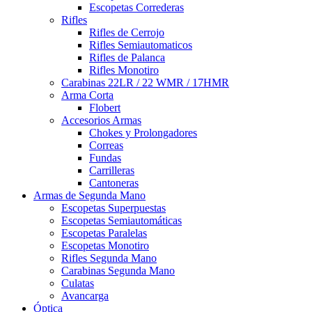
Escopetas Correderas
Rifles
Rifles de Cerrojo
Rifles Semiautomaticos
Rifles de Palanca
Rifles Monotiro
Carabinas 22LR / 22 WMR / 17HMR
Arma Corta
Flobert
Accesorios Armas
Chokes y Prolongadores
Correas
Fundas
Carrilleras
Cantoneras
Armas de Segunda Mano
Escopetas Superpuestas
Escopetas Semiautomáticas
Escopetas Paralelas
Escopetas Monotiro
Rifles Segunda Mano
Carabinas Segunda Mano
Culatas
Avancarga
Óptica