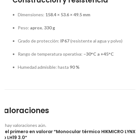
Construcción y resistencia
Dimensiones:
158.4 × 53.6 × 49.5 mm
Peso:
aprox. 330 g
Grado de protección:
IP67
(resistente al agua y polvo)
Rango de temperatura operativa:
–30°C a +45°C
Humedad admisible: hasta
90 %
Valoraciones
No hay valoraciones aún.
Sé el primero en valorar “Monocular térmico HIKMICRO LYNX
Pro LH19 3.0”