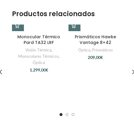
Productos relacionados
Monocular Térmico
Prismáticos Hawke
Pard TA32 LRF
Vantage 8×42
Visión Térmica
,
Óptica
,
Prismáticos
Monoculares Térmicos
,
€
Óptica
€
T
P