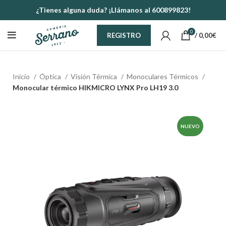
¿Tienes alguna duda? ¡Llámanos al 600899823!
0
/
0,00
€
REGISTRO
Inicio
Óptica
Visión Térmica
Monoculares Térmicos
Monocular térmico HIKMICRO LYNX Pro LH19 3.0
NUEVO