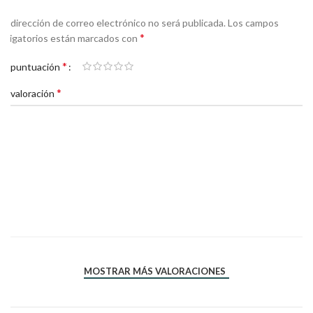
Tu dirección de correo electrónico no será publicada.
Los campos
*
obligatorios están marcados con
*
Tu puntuación
*
Tu valoración
*
*
Nombre
Correo electrónico
MOSTRAR MÁS VALORACIONES