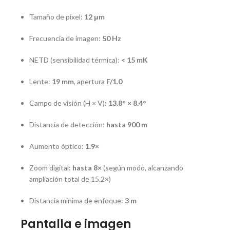
Tamaño de píxel:
12 μm
Frecuencia de imagen:
50 Hz
NETD (sensibilidad térmica):
< 15 mK
Lente:
19 mm
, apertura
F/1.0
Campo de visión (H × V):
13.8° × 8.4°
Distancia de detección:
hasta 900 m
Aumento óptico:
1.9×
Zoom digital:
hasta 8×
(según modo, alcanzando
ampliación total de 15.2×)
Distancia mínima de enfoque:
3 m
Pantalla e imagen