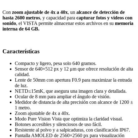
Con
zoom ajustable de 4x a 40x
, un
alcance de detección de
hasta 2600 metros
, y capacidad para
capturar fotos y videos con
sonido
, el VISTA permite almacenar estos archivos en su
memoria
interna de 64 GB.
Características
Compacto y ligero, pesa solo 640 gramos.
Sensor de 640×512 px y 12 μm que ofrece resolución de alta
calidad.
Lente de 50mm con apertura F0.9 para maximizar la entrada
de luz.
NETD≤15mK, que asegura una imagen clara y detallada.
Ocular de 8 mm para ampliar el ángulo de visión.
Medidor de distancia de alta precisión con alcance de 1200 ±
1 metro.
Zoom ajustable de 4x a 40x.
Modo Pure Vision Vista que optimiza la claridad visual.
Botones accesibles y silenciosos de uso fácil.
Resistente al polvo y a salpicaduras, con clasificación IP67.
Pantalla AMOLED de 2560×2560 px para visualización