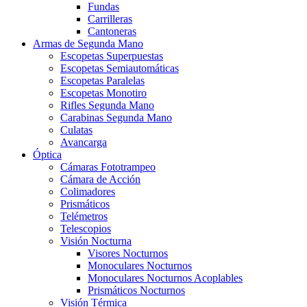
Fundas
Carrilleras
Cantoneras
Armas de Segunda Mano
Escopetas Superpuestas
Escopetas Semiautomáticas
Escopetas Paralelas
Escopetas Monotiro
Rifles Segunda Mano
Carabinas Segunda Mano
Culatas
Avancarga
Óptica
Cámaras Fototrampeo
Cámara de Acción
Colimadores
Prismáticos
Telémetros
Telescopios
Visión Nocturna
Visores Nocturnos
Monoculares Nocturnos
Monoculares Nocturnos Acoplables
Prismáticos Nocturnos
Visión Térmica