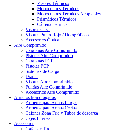
Visores Térmicos
Monoculares Térmicos
Monoculares Térmicos Acoplables
Prismáticos Térmicos
Cámara Térmica
Visores Caza
Visores Punto Rojo / Holográficos
Accesorios Óptica
Aire Comprimido
Carabinas Aire Comprimido
Pistolas Aire Comprimido
Carabinas PCP
Pistolas PCP
Sistemas de Carga
Dianas
Visores Aire Comprimido
Fundas Aire Comprimido
Accesorios Aire Comprimido
Armeros homologados
Armeros para Armas Largas
Armeros para Armas Cortas
Cajones Zona Fría y Tubos de descarga
Cajas Fuertes
Accesorios
Gafas de Tiro