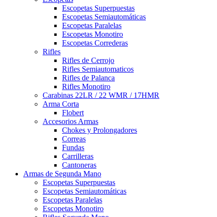
Escopetas Superpuestas
Escopetas Semiautomáticas
Escopetas Paralelas
Escopetas Monotiro
Escopetas Correderas
Rifles
Rifles de Cerrojo
Rifles Semiautomaticos
Rifles de Palanca
Rifles Monotiro
Carabinas 22LR / 22 WMR / 17HMR
Arma Corta
Flobert
Accesorios Armas
Chokes y Prolongadores
Correas
Fundas
Carrilleras
Cantoneras
Armas de Segunda Mano
Escopetas Superpuestas
Escopetas Semiautomáticas
Escopetas Paralelas
Escopetas Monotiro