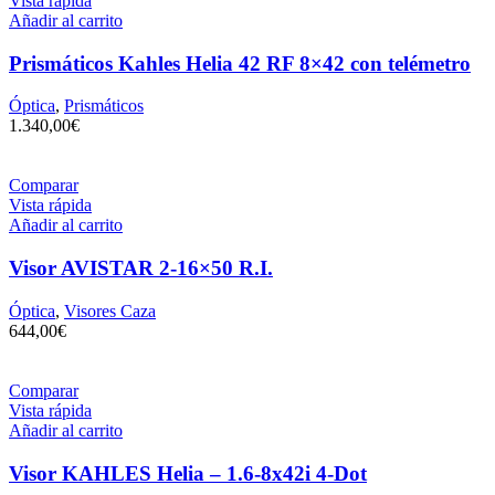
Vista rápida
Añadir al carrito
Prismáticos Kahles Helia 42 RF 8×42 con telémetro
Óptica
,
Prismáticos
1.340,00
€
Comparar
Vista rápida
Añadir al carrito
Visor AVISTAR 2-16×50 R.I.
Óptica
,
Visores Caza
644,00
€
Comparar
Vista rápida
Añadir al carrito
Visor KAHLES Helia – 1.6-8x42i 4-Dot