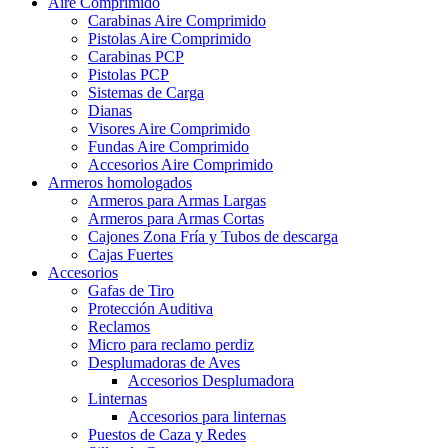
Aire Comprimido
Carabinas Aire Comprimido
Pistolas Aire Comprimido
Carabinas PCP
Pistolas PCP
Sistemas de Carga
Dianas
Visores Aire Comprimido
Fundas Aire Comprimido
Accesorios Aire Comprimido
Armeros homologados
Armeros para Armas Largas
Armeros para Armas Cortas
Cajones Zona Fría y Tubos de descarga
Cajas Fuertes
Accesorios
Gafas de Tiro
Protección Auditiva
Reclamos
Micro para reclamo perdiz
Desplumadoras de Aves
Accesorios Desplumadora
Linternas
Accesorios para linternas
Puestos de Caza y Redes