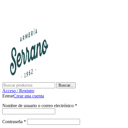
¿Tienes alguna duda? ¡Llámanos al 600899823! (España)
¿Tienes alguna duda? ¡Llámanos al 600899823!
Buscar...
Acceso / Registro
Entrar
Crear una cuenta
Nombre de usuario o correo electrónico
*
Contraseña
*