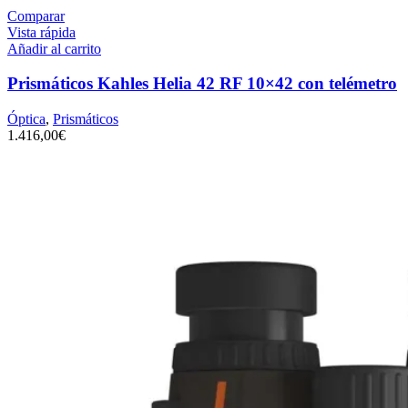
Comparar
Vista rápida
Añadir al carrito
Prismáticos Kahles Helia 42 RF 10×42 con telémetro
Óptica
,
Prismáticos
1.416,00
€