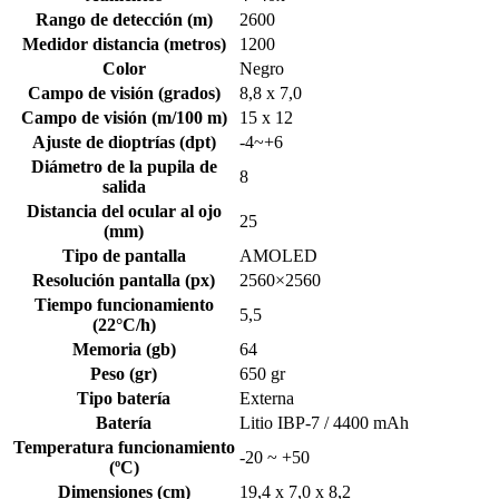
Rango de detección (m)
2600
Medidor distancia (metros)
1200
Color
Negro
Campo de visión (grados)
8,8 x 7,0
Campo de visión (m/100 m)
15 x 12
Ajuste de dioptrías (dpt)
-4~+6
Diámetro de la pupila de
8
salida
Distancia del ocular al ojo
25
(mm)
Tipo de pantalla
AMOLED
Resolución pantalla (px)
2560×2560
Tiempo funcionamiento
5,5
(22°C/h)
Memoria (gb)
64
Peso (gr)
650 gr
Tipo batería
Externa
Batería
Litio IBP-7 / 4400 mAh
Temperatura funcionamiento
-20 ~ +50
(ºC)
Dimensiones (cm)
19,4 x 7,0 x 8,2