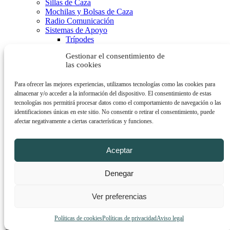
Sillas de Caza
Mochilas y Bolsas de Caza
Radio Comunicación
Sistemas de Apoyo
Trípodes
Bípodes
Gestionar el consentimiento de
Monópodes
las cookies
Bancos de Tiro
Sacos de Apoyo
Para ofrecer las mejores experiencias, utilizamos tecnologías como las cookies para
Artículos para perros
almacenar y/o acceder a la información del dispositivo. El consentimiento de estas
Chalecos de Protección
tecnologías nos permitirá procesar datos como el comportamiento de navegación o las
Collares Adiestramiento
identificaciones únicas en este sitio. No consentir o retirar el consentimiento, puede
Collares Antiladridos
afectar negativamente a ciertas características y funciones.
Collares Para La Becada
Jaulas de Transporte
Localizadores GPS
Aceptar
Dispensador de Pelotas
Vallas Invisibles
Ropa
Denegar
Chalecos de Caza
Chalecos de Tiro
Ver preferencias
Chaquetas
Pantalones
OFERTAS
Políticas de cookies
Políticas de privacidad
Aviso legal