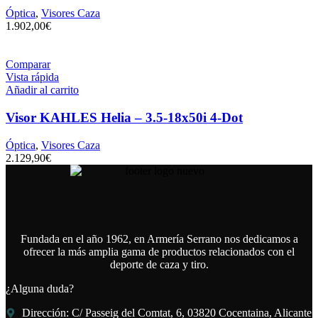
Óptica
,
Visores Caza
1.902,00
€
Comparar
Vista rápida
Añadir al carrito
Visor KAHLES Helia – 3.5-18x50i 4-Dot
Óptica
,
Visores Caza
2.129,90
€
Fundada en el año 1962, en Armería Serrano nos dedicamos a
ofrecer la más amplia gama de productos relacionados con el
deporte de caza y tiro.
¿Alguna duda?
Dirección: C/ Passeig del Comtat, 6, 03820 Cocentaina, Alicante