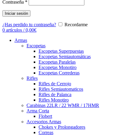
Contraseña
*
Iniciar sesión
¿Has perdido tu contraseña?
Recordarme
0
artículos
/
0,00
€
Armas
Escopetas
Escopetas Superpuestas
Escopetas Semiautomáticas
Escopetas Paralelas
Escopetas Monotiro
Escopetas Correderas
Rifles
Rifles de Cerrojo
Rifles Semiautomaticos
Rifles de Palanca
Rifles Monotiro
Carabinas 22LR / 22 WMR / 17HMR
Arma Corta
Flobert
Accesorios Armas
Chokes y Prolongadores
Correas