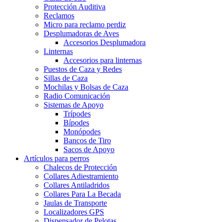
Protección Auditiva
Reclamos
Micro para reclamo perdiz
Desplumadoras de Aves
Accesorios Desplumadora
Linternas
Accesorios para linternas
Puestos de Caza y Redes
Sillas de Caza
Mochilas y Bolsas de Caza
Radio Comunicación
Sistemas de Apoyo
Trípodes
Bípodes
Monópodes
Bancos de Tiro
Sacos de Apoyo
Artículos para perros
Chalecos de Protección
Collares Adiestramiento
Collares Antiladridos
Collares Para La Becada
Jaulas de Transporte
Localizadores GPS
Dispensador de Pelotas