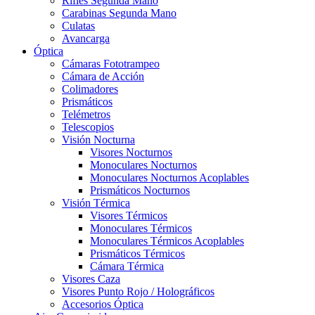
Rifles Segunda Mano
Carabinas Segunda Mano
Culatas
Avancarga
Óptica
Cámaras Fototrampeo
Cámara de Acción
Colimadores
Prismáticos
Telémetros
Telescopios
Visión Nocturna
Visores Nocturnos
Monoculares Nocturnos
Monoculares Nocturnos Acoplables
Prismáticos Nocturnos
Visión Térmica
Visores Térmicos
Monoculares Térmicos
Monoculares Térmicos Acoplables
Prismáticos Térmicos
Cámara Térmica
Visores Caza
Visores Punto Rojo / Holográficos
Accesorios Óptica