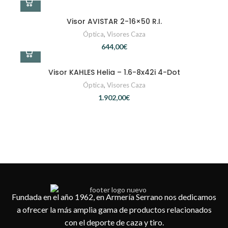
Visor AVISTAR 2-16×50 R.I.
Óptica
,
Visores Caza
€
Visor KAHLES Helia – 1.6-8x42i 4-Dot
Óptica
,
Visores Caza
€
Fundada en el año 1962, en Armería Serrano nos dedicamos
a ofrecer la más amplia gama de productos relacionados
con el deporte de caza y tiro.