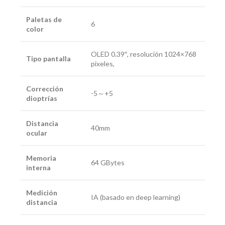
Paletas de
6
color
OLED 0.39″, resolución 1024×768
Tipo pantalla
pixeles,
Corrección
-5～+5
dioptrías
Distancia
40mm
ocular
Memoria
64 GBytes
interna
Medición
IA (basado en deep learning)
distancia