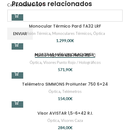
Productos relacionados
*
Correo electrónico
Monocular Térmico Pard TA32 LRF
Visión Térmica
,
Monoculares Térmicos
,
Óptica
€
Punto rojo KAHLES Helia RD-C
MOSTRAR MÁS VALORACIONES
Óptica
,
Visores Punto Rojo / Holográficos
€
Telémetro SIMMONS ProHunter 750 6×24
Óptica
,
Telémetros
€
Visor AVISTAR 1,5-6×42 R.I.
Óptica
,
Visores Caza
€