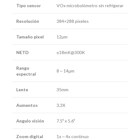
Tipo sensor
VOx microbolómetro sin refrigerar
Resolución
384×288 pixeles
Tamaño pixel
12µm
NETD
≤18mK@300K
Rango
8～14μm
espectral
Lente
35mm
Aumentos
3,3X
Angulo visión
7.5º x 5.6º
Zoom digital
1x～4x continuo