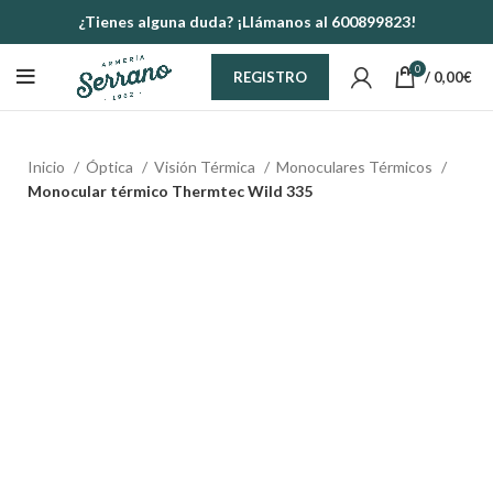
¿Tienes alguna duda? ¡Llámanos al 600899823!
0
/
0,00
€
REGISTRO
Inicio
Óptica
Visión Térmica
Monoculares Térmicos
Monocular térmico Thermtec Wild 335