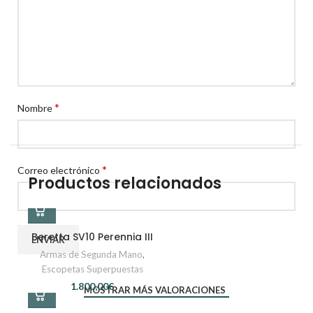
*
Nombre
*
Correo electrónico
Productos relacionados
Beretta SV10 Perennia III
Armas de Segunda Mano
,
Escopetas Superpuestas
€
MOSTRAR MÁS VALORACIONES