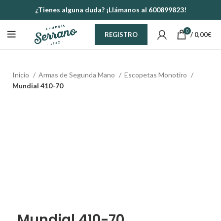
¿Tienes alguna duda? ¡Llámanos al 600899823!
0
/
0,00
€
REGISTRO
Inicio
Armas de Segunda Mano
Escopetas Monotiro
Mundial 410-70
Mundial 410-70