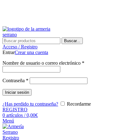
¿Tienes alguna duda? ¡Llámanos al 600899823! (España)
¿Tienes alguna duda? ¡Llámanos al 600899823!
Buscar...
Acceso / Registro
Entrar
Crear una cuenta
Nombre de usuario o correo electrónico
*
Contraseña
*
Iniciar sesión
¿Has perdido tu contraseña?
Recordarme
REGISTRO
0
artículos
/
0,00
€
Menú
Registro