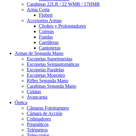
Carabinas 22LR / 22 WMR / 17HMR
Arma Corta
Flobert
Accesorios Armas
Chokes y Prolongadores
Correas
Fundas
Carrilleras
Cantoneras
Armas de Segunda Mano
Escopetas Superpuestas
Escopetas Semiautomáticas
Escopetas Paralelas
Escopetas Monotiro
Rifles Segunda Mano
Carabinas Segunda Mano
Culatas
Avancarga
Óptica
Cámaras Fototrampeo
Cámara de Acción
Colimadores
Prismáticos
Telémetros
Telescopios