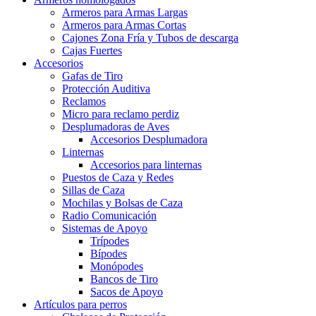
Armeros para Armas Largas
Armeros para Armas Cortas
Cajones Zona Fría y Tubos de descarga
Cajas Fuertes
Accesorios
Gafas de Tiro
Protección Auditiva
Reclamos
Micro para reclamo perdiz
Desplumadoras de Aves
Accesorios Desplumadora
Linternas
Accesorios para linternas
Puestos de Caza y Redes
Sillas de Caza
Mochilas y Bolsas de Caza
Radio Comunicación
Sistemas de Apoyo
Trípodes
Bípodes
Monópodes
Bancos de Tiro
Sacos de Apoyo
Artículos para perros