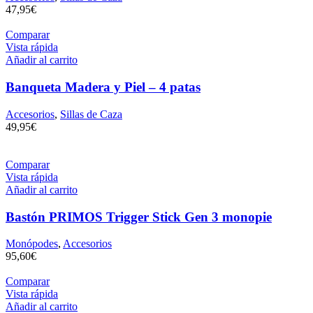
47,95
€
Comparar
Vista rápida
Añadir al carrito
Banqueta Madera y Piel – 4 patas
Accesorios
,
Sillas de Caza
49,95
€
Comparar
Vista rápida
Añadir al carrito
Bastón PRIMOS Trigger Stick Gen 3 monopie
Monópodes
,
Accesorios
95,60
€
Comparar
Vista rápida
Añadir al carrito