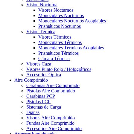
Visión Nocturna
Visores Nocturnos
Monoculares Nocturnos
Monoculares Nocturnos Acoplables
Prismáticos Nocturnos
Visión Térmica
Visores Térmicos
Monoculares Térmicos
Monoculares Térmicos Acoplables
Prismáticos Térmicos
Cámara Térmica
Visores Caza
Visores Punto Rojo / Holográficos
Accesorios Óptica
Aire Comprimido
Carabinas Aire Comprimido
Pistolas Aire Comprimido
Carabinas PCP
Pistolas PCP
Sistemas de Carga
Dianas
Visores Aire Comprimido
Fundas Aire Comprimido
Accesorios Aire Comprimido
Armeros homologados