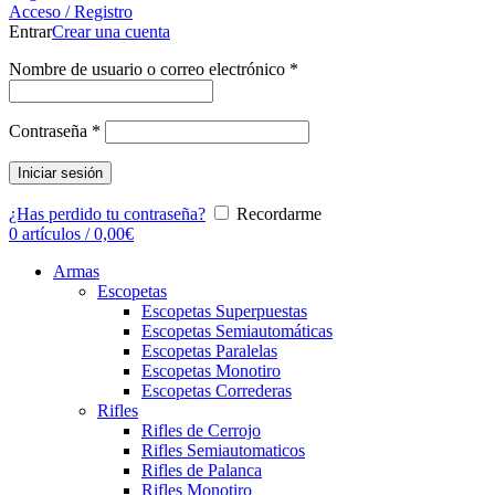
Acceso / Registro
Entrar
Crear una cuenta
Nombre de usuario o correo electrónico
*
Contraseña
*
Iniciar sesión
¿Has perdido tu contraseña?
Recordarme
0
artículos
/
0,00
€
Armas
Escopetas
Escopetas Superpuestas
Escopetas Semiautomáticas
Escopetas Paralelas
Escopetas Monotiro
Escopetas Correderas
Rifles
Rifles de Cerrojo
Rifles Semiautomaticos
Rifles de Palanca
Rifles Monotiro