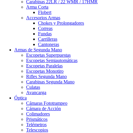
Carabinas 22LR / 22 WMR / 17HMR
Arma Corta
Flobert
Accesorios Armas
Chokes y Prolongadores
Correas
Fundas
Carrilleras
Cantoneras
Armas de Segunda Mano
Escopetas Superpuestas
Escopetas Semiautomáticas
Escopetas Paralelas
Escopetas Monotiro
Rifles Segunda Mano
Carabinas Segunda Mano
Culatas
Avancarga
Óptica
Cámaras Fototrampeo
Cámara de Acción
Colimadores
Prismáticos
Telémetros
Telescopios