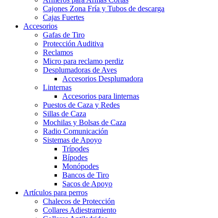
Cajones Zona Fría y Tubos de descarga
Cajas Fuertes
Accesorios
Gafas de Tiro
Protección Auditiva
Reclamos
Micro para reclamo perdiz
Desplumadoras de Aves
Accesorios Desplumadora
Linternas
Accesorios para linternas
Puestos de Caza y Redes
Sillas de Caza
Mochilas y Bolsas de Caza
Radio Comunicación
Sistemas de Apoyo
Trípodes
Bípodes
Monópodes
Bancos de Tiro
Sacos de Apoyo
Artículos para perros
Chalecos de Protección
Collares Adiestramiento