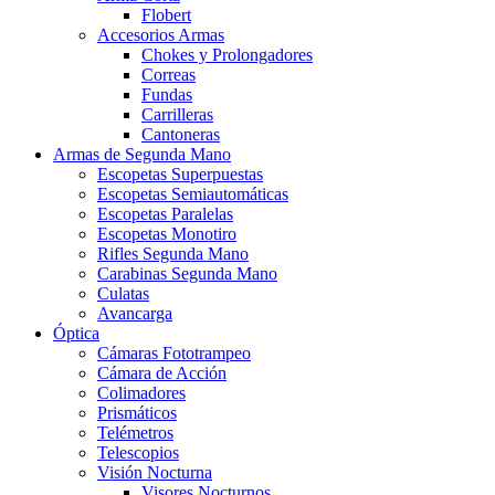
Flobert
Accesorios Armas
Chokes y Prolongadores
Correas
Fundas
Carrilleras
Cantoneras
Armas de Segunda Mano
Escopetas Superpuestas
Escopetas Semiautomáticas
Escopetas Paralelas
Escopetas Monotiro
Rifles Segunda Mano
Carabinas Segunda Mano
Culatas
Avancarga
Óptica
Cámaras Fototrampeo
Cámara de Acción
Colimadores
Prismáticos
Telémetros
Telescopios
Visión Nocturna
Visores Nocturnos