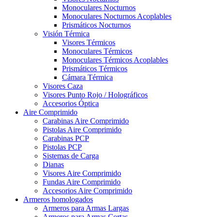
Monoculares Nocturnos
Monoculares Nocturnos Acoplables
Prismáticos Nocturnos
Visión Térmica
Visores Térmicos
Monoculares Térmicos
Monoculares Térmicos Acoplables
Prismáticos Térmicos
Cámara Térmica
Visores Caza
Visores Punto Rojo / Holográficos
Accesorios Óptica
Aire Comprimido
Carabinas Aire Comprimido
Pistolas Aire Comprimido
Carabinas PCP
Pistolas PCP
Sistemas de Carga
Dianas
Visores Aire Comprimido
Fundas Aire Comprimido
Accesorios Aire Comprimido
Armeros homologados
Armeros para Armas Largas
Armeros para Armas Cortas