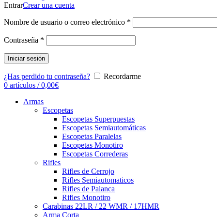
Entrar
Crear una cuenta
Nombre de usuario o correo electrónico
*
Contraseña
*
Iniciar sesión
¿Has perdido tu contraseña?
Recordarme
0
artículos
/
0,00
€
Armas
Escopetas
Escopetas Superpuestas
Escopetas Semiautomáticas
Escopetas Paralelas
Escopetas Monotiro
Escopetas Correderas
Rifles
Rifles de Cerrojo
Rifles Semiautomaticos
Rifles de Palanca
Rifles Monotiro
Carabinas 22LR / 22 WMR / 17HMR
Arma Corta