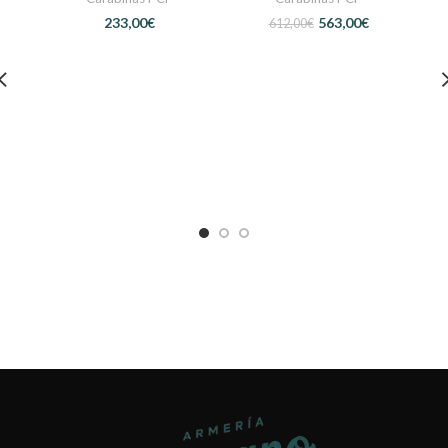
€
563,00
€
612,00
€
Gam
Car