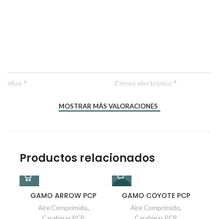
*
*
Nombre
Correo electrónico
MOSTRAR MÁS VALORACIONES
Productos relacionados
-8%
-5%
GAMO ARROW PCP
GAMO COYOTE PCP
Aire Comprimido
,
Aire Comprimido
,
Carabinas PCP
Carabinas PCP