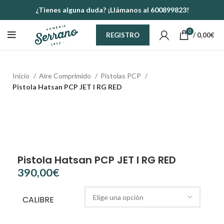
¿Tienes alguna duda? ¡Llámanos al 600899823!
0
/
0,00
€
REGISTRO
Inicio
Aire Comprimido
Pistolas PCP
Pistola Hatsan PCP JET I RG RED
Pistola Hatsan PCP JET I RG RED
€
CALIBRE