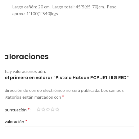
Largo cañón: 20 cm. Largo total: 45´5(65-70)cm. Peso
aprox.: 1´100(1´540)kgs
Valoraciones
No hay valoraciones aún.
Sé el primero en valorar “Pistola Hatsan PCP JET I RG RED”
Tu dirección de correo electrónico no será publicada.
Los campos
*
obligatorios están marcados con
*
Tu puntuación
*
Tu valoración