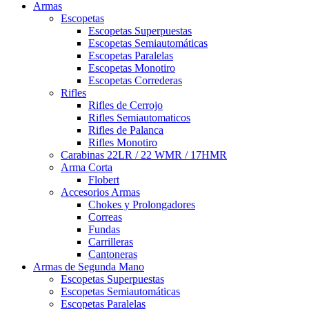
Armas
Escopetas
Escopetas Superpuestas
Escopetas Semiautomáticas
Escopetas Paralelas
Escopetas Monotiro
Escopetas Correderas
Rifles
Rifles de Cerrojo
Rifles Semiautomaticos
Rifles de Palanca
Rifles Monotiro
Carabinas 22LR / 22 WMR / 17HMR
Arma Corta
Flobert
Accesorios Armas
Chokes y Prolongadores
Correas
Fundas
Carrilleras
Cantoneras
Armas de Segunda Mano
Escopetas Superpuestas
Escopetas Semiautomáticas
Escopetas Paralelas