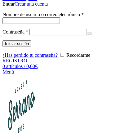
Entrar
Crear una cuenta
Nombre de usuario o correo electrónico
*
Contraseña
*
Iniciar sesión
¿Has perdido tu contraseña?
Recordarme
REGISTRO
0
artículos
/
0,00
€
Menú