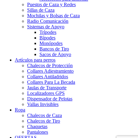
Puestos de Caza y Redes
Sillas de Caza
Mochilas y Bolsas de Caza
Radio Comunicación
Sistemas de Apoyo
Trípodes
Bípodes
Monópodes
Bancos de Tiro
Sacos de Apoyo
Artículos para perros
Chalecos de Protección
Collares Adiestramiento
Collares Antiladridos
Collares Para La Becada
Jaulas de Transporte
Localizadores GPS
Dispensador de Pelotas
Vallas Invisibles
Ropa
Chalecos de Caza
Chalecos de Tiro
Chaquetas
Pantalones
OFERTAS