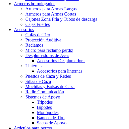
Armeros homologados
Armeros para Armas Largas
Armeros para Armas Cortas
Cajones Zona Fría y Tubos de descarga
Cajas Fuertes
Accesorios
Gafas de Tiro
Protección Auditiva
Reclamos
Micro para reclamo perdiz
Desplumadoras de Aves
Accesorios Desplumadora
Linternas
Accesorios para linternas
Puestos de Caza y Redes
Sillas de Caza
Mochilas y Bolsas de Caza
Radio Comunicación
Sistemas de Apoyo
Trípodes
Bípodes
Monópodes
Bancos de Tiro
Sacos de Apoyo
Artículos para perros