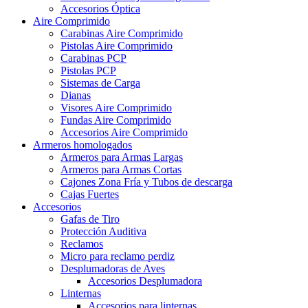
Accesorios Óptica
Aire Comprimido
Carabinas Aire Comprimido
Pistolas Aire Comprimido
Carabinas PCP
Pistolas PCP
Sistemas de Carga
Dianas
Visores Aire Comprimido
Fundas Aire Comprimido
Accesorios Aire Comprimido
Armeros homologados
Armeros para Armas Largas
Armeros para Armas Cortas
Cajones Zona Fría y Tubos de descarga
Cajas Fuertes
Accesorios
Gafas de Tiro
Protección Auditiva
Reclamos
Micro para reclamo perdiz
Desplumadoras de Aves
Accesorios Desplumadora
Linternas
Accesorios para linternas