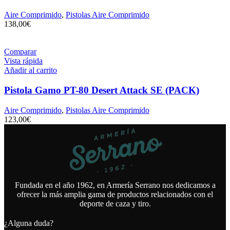
Aire Comprimido
,
Pistolas Aire Comprimido
138,00
€
Comparar
Vista rápida
Añadir al carrito
Pistola Gamo PT-80 Desert Attack SE (PACK)
Aire Comprimido
,
Pistolas Aire Comprimido
123,00
€
Fundada en el año 1962, en Armería Serrano nos dedicamos a
ofrecer la más amplia gama de productos relacionados con el
deporte de caza y tiro.
¿Alguna duda?