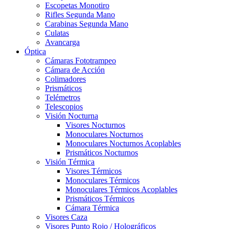
Escopetas Monotiro
Rifles Segunda Mano
Carabinas Segunda Mano
Culatas
Avancarga
Óptica
Cámaras Fototrampeo
Cámara de Acción
Colimadores
Prismáticos
Telémetros
Telescopios
Visión Nocturna
Visores Nocturnos
Monoculares Nocturnos
Monoculares Nocturnos Acoplables
Prismáticos Nocturnos
Visión Térmica
Visores Térmicos
Monoculares Térmicos
Monoculares Térmicos Acoplables
Prismáticos Térmicos
Cámara Térmica
Visores Caza
Visores Punto Rojo / Holográficos