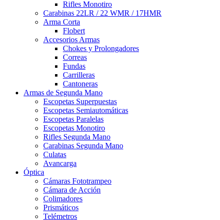
Rifles Monotiro
Carabinas 22LR / 22 WMR / 17HMR
Arma Corta
Flobert
Accesorios Armas
Chokes y Prolongadores
Correas
Fundas
Carrilleras
Cantoneras
Armas de Segunda Mano
Escopetas Superpuestas
Escopetas Semiautomáticas
Escopetas Paralelas
Escopetas Monotiro
Rifles Segunda Mano
Carabinas Segunda Mano
Culatas
Avancarga
Óptica
Cámaras Fototrampeo
Cámara de Acción
Colimadores
Prismáticos
Telémetros