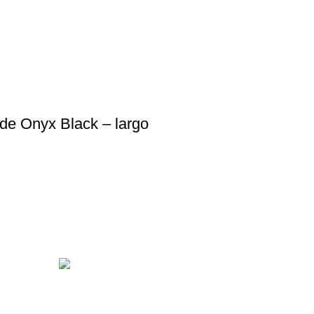
de Onyx Black – largo
frecer la más amplia gama de productos relacionados con el de