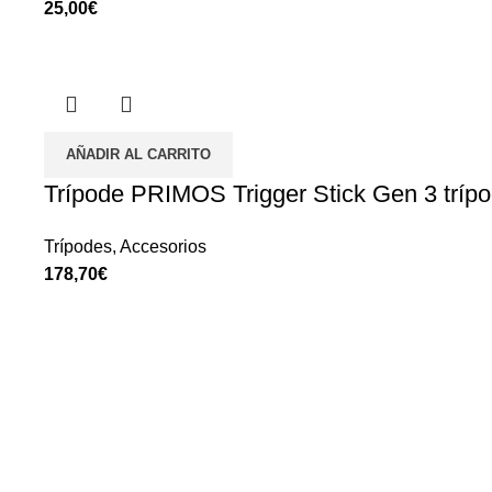
€
AÑADIR AL CARRITO
Trípode PRIMOS Trigger Stick Gen 3 trípo
Trípodes
,
Accesorios
€
Fundada en el año 1962, en Armería Serrano nos dedicamos a o