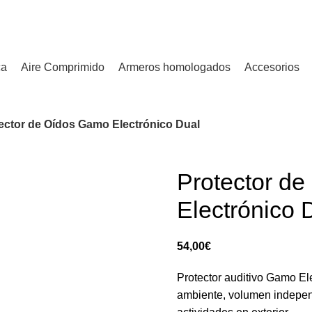
¿Tienes alguna duda? ¡Llámanos al 600899823! (España)
ca
Aire Comprimido
Armeros homologados
Accesorios
ector de Oídos Gamo Electrónico Dual
Protector d
Electrónico 
€
Protector auditivo Gamo El
ambiente, volumen independ