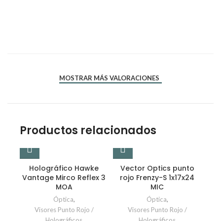
*
*
Nombre
Correo electrónico
MOSTRAR MÁS VALORACIONES
Productos relacionados
Holográfico Hawke
Vector Optics punto
Vantage Mirco Reflex 3
rojo Frenzy-S 1x17x24
MOA
MIC
Óptica
,
Óptica
,
Visores Punto Rojo /
Visores Punto Rojo /
Holográficos
Holográficos