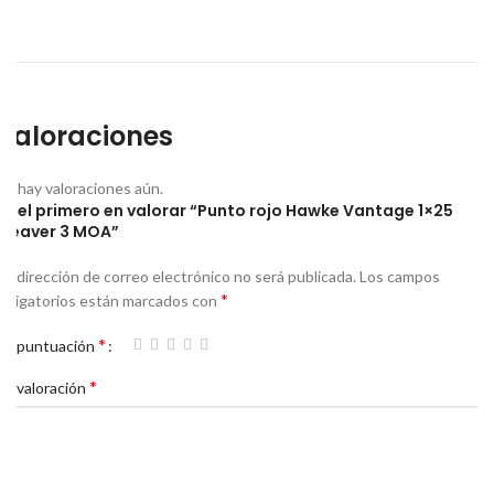
Valoraciones
No hay valoraciones aún.
Sé el primero en valorar “Punto rojo Hawke Vantage 1×25
Weaver 3 MOA”
Tu dirección de correo electrónico no será publicada.
Los campos
*
obligatorios están marcados con
*
Tu puntuación
*
Tu valoración