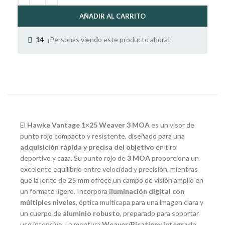
AÑADIR AL CARRITO
¡Personas viendo este producto ahora!
14
El
Hawke Vantage 1×25 Weaver 3 MOA
es un visor de
punto rojo compacto y resistente, diseñado para una
adquisición rápida y precisa del objetivo
en tiro
deportivo y caza. Su punto rojo de
3 MOA
proporciona un
excelente equilibrio entre velocidad y precisión, mientras
que la lente de
25 mm
ofrece un campo de visión amplio en
un formato ligero. Incorpora
iluminación digital con
múltiples niveles
, óptica multicapa para una imagen clara y
un cuerpo de
aluminio robusto
, preparado para soportar
uso intensivo. La montura
Weaver/Picatinny integrada