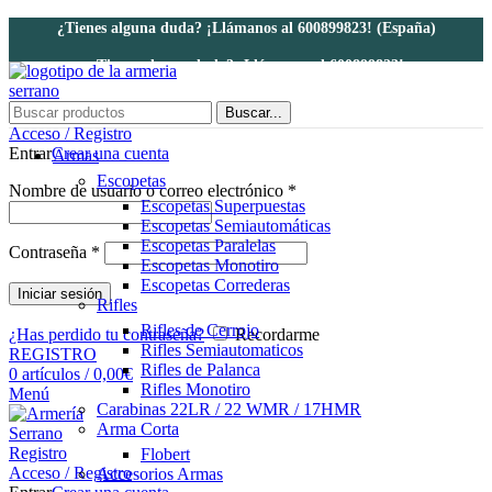
¿Tienes alguna duda? ¡Llámanos al 600899823! (España)
¿Tienes alguna duda? ¡Llámanos al 600899823!
Buscar...
Acceso / Registro
Entrar
Crear una cuenta
Armas
Escopetas
Nombre de usuario o correo electrónico
*
Escopetas Superpuestas
Escopetas Semiautomáticas
Escopetas Paralelas
Contraseña
*
Escopetas Monotiro
Escopetas Correderas
Iniciar sesión
Rifles
Rifles de Cerrojo
¿Has perdido tu contraseña?
Recordarme
Rifles Semiautomaticos
REGISTRO
Rifles de Palanca
0
artículos
/
0,00
€
Rifles Monotiro
Menú
Carabinas 22LR / 22 WMR / 17HMR
Arma Corta
Registro
Flobert
Acceso / Registro
Accesorios Armas