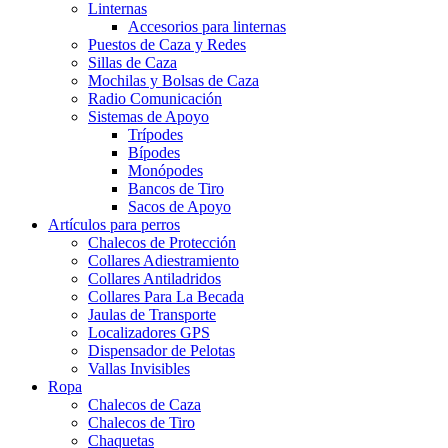
Linternas
Accesorios para linternas
Puestos de Caza y Redes
Sillas de Caza
Mochilas y Bolsas de Caza
Radio Comunicación
Sistemas de Apoyo
Trípodes
Bípodes
Monópodes
Bancos de Tiro
Sacos de Apoyo
Artículos para perros
Chalecos de Protección
Collares Adiestramiento
Collares Antiladridos
Collares Para La Becada
Jaulas de Transporte
Localizadores GPS
Dispensador de Pelotas
Vallas Invisibles
Ropa
Chalecos de Caza
Chalecos de Tiro
Chaquetas