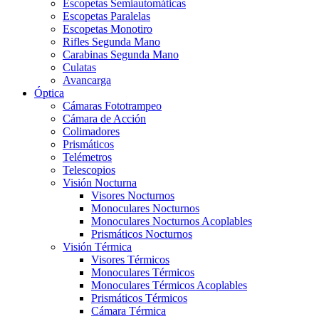
Escopetas Semiautomáticas
Escopetas Paralelas
Escopetas Monotiro
Rifles Segunda Mano
Carabinas Segunda Mano
Culatas
Avancarga
Óptica
Cámaras Fototrampeo
Cámara de Acción
Colimadores
Prismáticos
Telémetros
Telescopios
Visión Nocturna
Visores Nocturnos
Monoculares Nocturnos
Monoculares Nocturnos Acoplables
Prismáticos Nocturnos
Visión Térmica
Visores Térmicos
Monoculares Térmicos
Monoculares Térmicos Acoplables
Prismáticos Térmicos
Cámara Térmica