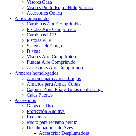
Visores Caza
Visores Punto Rojo / Holográficos
Accesorios Óptica
Aire Comprimido
Carabinas Aire Comprimido
Pistolas Aire Comprimido
Carabinas PCP
Pistolas PCP
Sistemas de Carga
Dianas
Visores Aire Comprimido
Fundas Aire Comprimido
Accesorios Aire Comprimido
Armeros homologados
Armeros para Armas Largas
Armeros para Armas Cortas
Cajones Zona Fría y Tubos de descarga
Cajas Fuertes
Accesorios
Gafas de Tiro
Protección Auditiva
Reclamos
Micro para reclamo perdiz
Desplumadoras de Aves
Accesorios Desplumadora