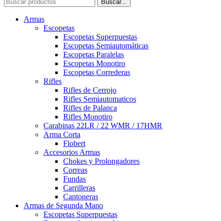
Buscar...
Armas
Escopetas
Escopetas Superpuestas
Escopetas Semiautomáticas
Escopetas Paralelas
Escopetas Monotiro
Escopetas Correderas
Rifles
Rifles de Cerrojo
Rifles Semiautomaticos
Rifles de Palanca
Rifles Monotiro
Carabinas 22LR / 22 WMR / 17HMR
Arma Corta
Flobert
Accesorios Armas
Chokes y Prolongadores
Correas
Fundas
Carrilleras
Cantoneras
Armas de Segunda Mano
Escopetas Superpuestas