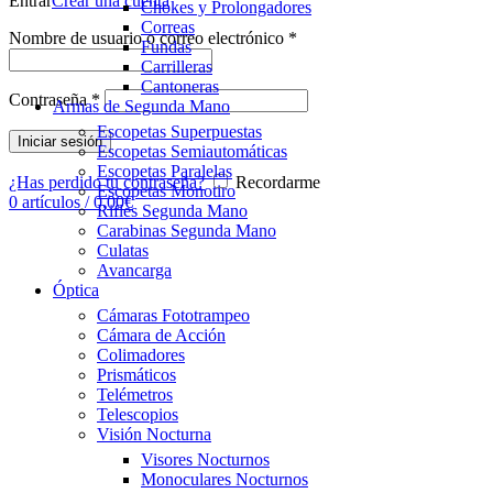
Entrar
Crear una cuenta
Chokes y Prolongadores
Correas
Nombre de usuario o correo electrónico
*
Fundas
Carrilleras
Cantoneras
Contraseña
*
Armas de Segunda Mano
Escopetas Superpuestas
Iniciar sesión
Escopetas Semiautomáticas
Escopetas Paralelas
¿Has perdido tu contraseña?
Recordarme
Escopetas Monotiro
0
artículos
/
0,00
€
Rifles Segunda Mano
Carabinas Segunda Mano
Culatas
Avancarga
Óptica
Cámaras Fototrampeo
Cámara de Acción
Colimadores
Prismáticos
Telémetros
Telescopios
Visión Nocturna
Visores Nocturnos
Monoculares Nocturnos