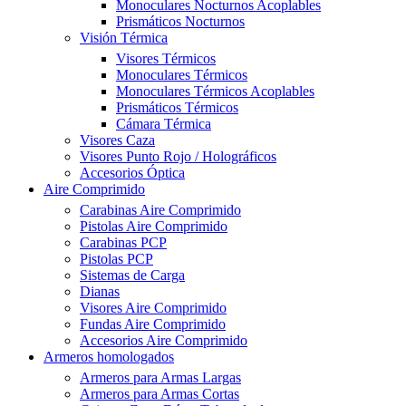
Monoculares Nocturnos Acoplables
Prismáticos Nocturnos
Visión Térmica
Visores Térmicos
Monoculares Térmicos
Monoculares Térmicos Acoplables
Prismáticos Térmicos
Cámara Térmica
Visores Caza
Visores Punto Rojo / Holográficos
Accesorios Óptica
Aire Comprimido
Carabinas Aire Comprimido
Pistolas Aire Comprimido
Carabinas PCP
Pistolas PCP
Sistemas de Carga
Dianas
Visores Aire Comprimido
Fundas Aire Comprimido
Accesorios Aire Comprimido
Armeros homologados
Armeros para Armas Largas
Armeros para Armas Cortas