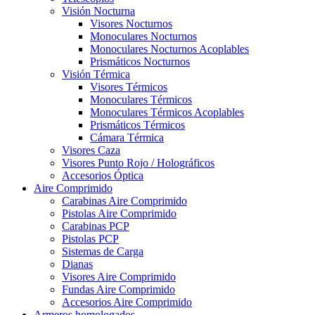
Visión Nocturna
Visores Nocturnos
Monoculares Nocturnos
Monoculares Nocturnos Acoplables
Prismáticos Nocturnos
Visión Térmica
Visores Térmicos
Monoculares Térmicos
Monoculares Térmicos Acoplables
Prismáticos Térmicos
Cámara Térmica
Visores Caza
Visores Punto Rojo / Holográficos
Accesorios Óptica
Aire Comprimido
Carabinas Aire Comprimido
Pistolas Aire Comprimido
Carabinas PCP
Pistolas PCP
Sistemas de Carga
Dianas
Visores Aire Comprimido
Fundas Aire Comprimido
Accesorios Aire Comprimido
Armeros homologados