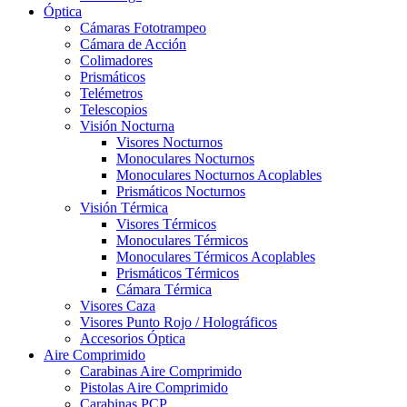
Óptica
Cámaras Fototrampeo
Cámara de Acción
Colimadores
Prismáticos
Telémetros
Telescopios
Visión Nocturna
Visores Nocturnos
Monoculares Nocturnos
Monoculares Nocturnos Acoplables
Prismáticos Nocturnos
Visión Térmica
Visores Térmicos
Monoculares Térmicos
Monoculares Térmicos Acoplables
Prismáticos Térmicos
Cámara Térmica
Visores Caza
Visores Punto Rojo / Holográficos
Accesorios Óptica
Aire Comprimido
Carabinas Aire Comprimido
Pistolas Aire Comprimido
Carabinas PCP