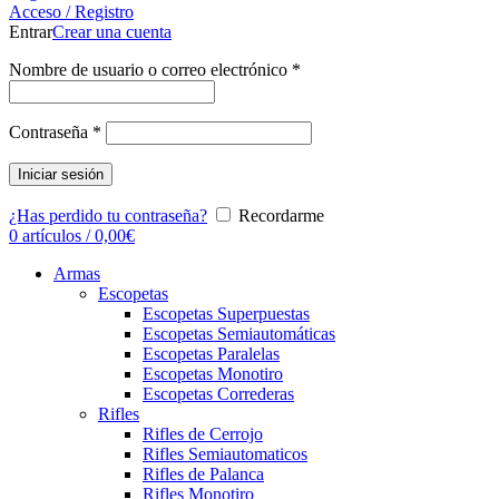
Acceso / Registro
Entrar
Crear una cuenta
Nombre de usuario o correo electrónico
*
Contraseña
*
Iniciar sesión
¿Has perdido tu contraseña?
Recordarme
0
artículos
/
0,00
€
Armas
Escopetas
Escopetas Superpuestas
Escopetas Semiautomáticas
Escopetas Paralelas
Escopetas Monotiro
Escopetas Correderas
Rifles
Rifles de Cerrojo
Rifles Semiautomaticos
Rifles de Palanca
Rifles Monotiro