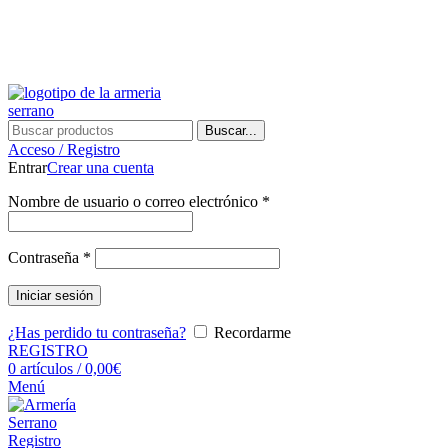
¿Tienes alguna duda? ¡Llámanos al 600899823! (España)
¿Tienes alguna duda? ¡Llámanos al 600899823!
Buscar...
Acceso / Registro
Entrar
Crear una cuenta
Nombre de usuario o correo electrónico
*
Contraseña
*
Iniciar sesión
¿Has perdido tu contraseña?
Recordarme
REGISTRO
0
artículos
/
0,00
€
Menú
Registro