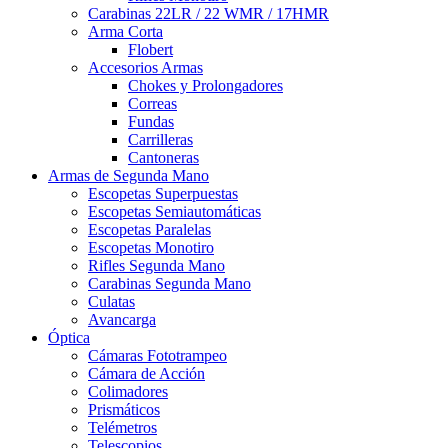
Carabinas 22LR / 22 WMR / 17HMR
Arma Corta
Flobert
Accesorios Armas
Chokes y Prolongadores
Correas
Fundas
Carrilleras
Cantoneras
Armas de Segunda Mano
Escopetas Superpuestas
Escopetas Semiautomáticas
Escopetas Paralelas
Escopetas Monotiro
Rifles Segunda Mano
Carabinas Segunda Mano
Culatas
Avancarga
Óptica
Cámaras Fototrampeo
Cámara de Acción
Colimadores
Prismáticos
Telémetros
Telescopios