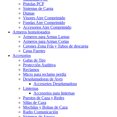
Pistolas PCP
Sistemas de Carga
Dianas
Visores Aire Comprimido
Fundas Aire Comprimido
Accesorios Aire Comprimido
Armeros homologados
Armeros para Armas Largas
Armeros para Armas Cortas
Cajones Zona Fría y Tubos de descarga
Cajas Fuertes
Accesorios
Gafas de Tiro
Protección Auditiva
Reclamos
Micro para reclamo perdiz
Desplumadoras de Aves
Accesorios Desplumadora
Linternas
Accesorios para linternas
Puestos de Caza y Redes
Sillas de Caza
Mochilas y Bolsas de Caza
Radio Comunicación
Sistemas de Apoyo