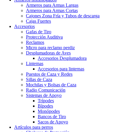
Armeros para Armas Largas
Armeros para Armas Cortas
Cajones Zona Fría y Tubos de descarga
Cajas Fuertes
Accesorios
Gafas de Tiro
Protección Auditiva
Reclamos
Micro para reclamo perdiz
Desplumadoras de Aves
Accesorios Desplumadora
Linternas
Accesorios para linternas
Puestos de Caza y Redes
Sillas de Caza
Mochilas y Bolsas de Caza
Radio Comunicación
Sistemas de Apoyo
Trípodes
Bípodes
Monópodes
Bancos de Tiro
Sacos de Apoyo
Artículos para perros