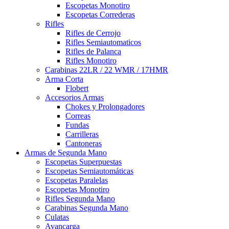
Escopetas Monotiro
Escopetas Correderas
Rifles
Rifles de Cerrojo
Rifles Semiautomaticos
Rifles de Palanca
Rifles Monotiro
Carabinas 22LR / 22 WMR / 17HMR
Arma Corta
Flobert
Accesorios Armas
Chokes y Prolongadores
Correas
Fundas
Carrilleras
Cantoneras
Armas de Segunda Mano
Escopetas Superpuestas
Escopetas Semiautomáticas
Escopetas Paralelas
Escopetas Monotiro
Rifles Segunda Mano
Carabinas Segunda Mano
Culatas
Avancarga