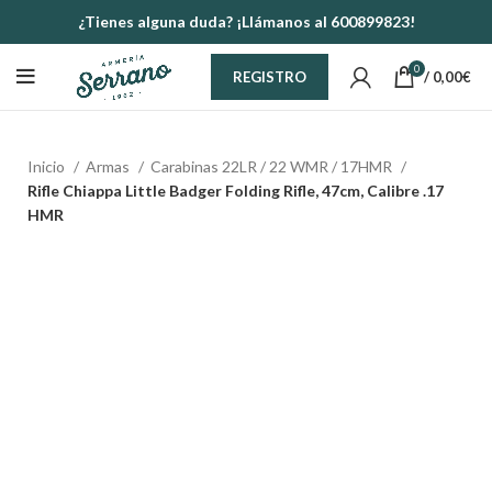
¿Tienes alguna duda? ¡Llámanos al 600899823!
0
/
0,00
€
REGISTRO
Inicio
Armas
Carabinas 22LR / 22 WMR / 17HMR
Rifle Chiappa Little Badger Folding Rifle, 47cm, Calibre .17
HMR