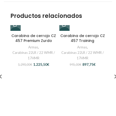
Productos relacionados
-5%
-5%
-5%
Carabina de cerrojo CZ
Carabina de cerrojo CZ
457 Premium Zurdo
457 Training
Armas
,
Armas
,
Carabinas 22LR / 22 WMR /
Carabinas 22LR / 22 WMR /
17HMR
17HMR
1.225,50
€
897,75
€
1.290,00
€
945,00
€
Car
4
Car