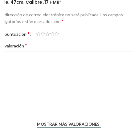
Rifle, 47cm, Calibre .17 HMR”
Tu dirección de correo electrónico no será publicada.
Los campos
*
obligatorios están marcados con
*
Tu puntuación
*
Tu valoración
*
*
Nombre
Correo electrónico
MOSTRAR MÁS VALORACIONES