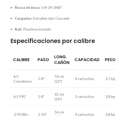
Rosca de boca:
5/8-24 UNEF
Cargador:
Extraíble tipo Cascade
Raíl:
Picatinny incluido
Especificaciones por calibre
LONG.
CALIBRE
PASO
CAPACIDAD
PESO
CAÑÓN
6.5
56 cm
1:8″
4 cartuchos
3,7 kg
Creedmoor
(22″)
61 cm
6.5 PRC
1:8″
3 cartuchos
3,8 kg
(24″)
56 cm
.270 Win.
1:10″
4 cartuchos
3,8 kg