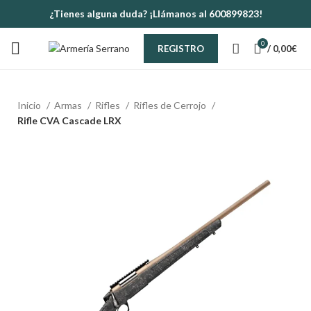
¿Tienes alguna duda? ¡Llámanos al 600899823!
0
/
0,00
€
REGISTRO
Inicio
Armas
Rifles
Rifles de Cerrojo
Rifle CVA Cascade LRX