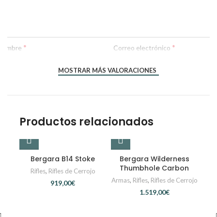
*
*
Nombre
Correo electrónico
MOSTRAR MÁS VALORACIONES
Productos relacionados
Bergara B14 Stoke
Bergara Wilderness
Thumbhole Carbon
Rifles
,
Rifles de Cerrojo
Armas
,
Rifles
,
Rifles de Cerrojo
€
€