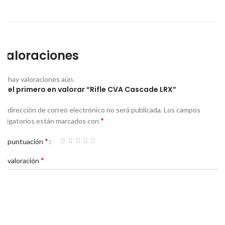
Valoraciones
No hay valoraciones aún.
Sé el primero en valorar “Rifle CVA Cascade LRX”
Tu dirección de correo electrónico no será publicada.
Los campos
*
obligatorios están marcados con
*
Tu puntuación
*
Tu valoración