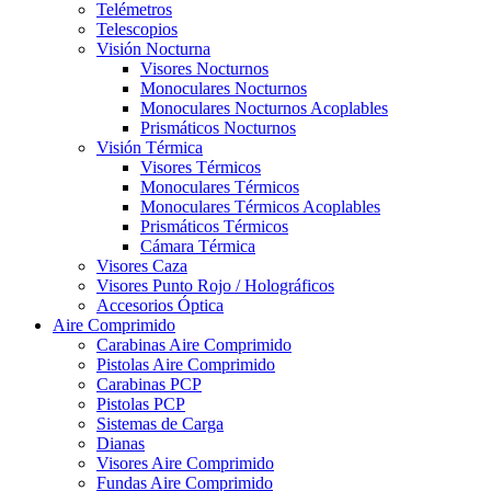
Telémetros
Telescopios
Visión Nocturna
Visores Nocturnos
Monoculares Nocturnos
Monoculares Nocturnos Acoplables
Prismáticos Nocturnos
Visión Térmica
Visores Térmicos
Monoculares Térmicos
Monoculares Térmicos Acoplables
Prismáticos Térmicos
Cámara Térmica
Visores Caza
Visores Punto Rojo / Holográficos
Accesorios Óptica
Aire Comprimido
Carabinas Aire Comprimido
Pistolas Aire Comprimido
Carabinas PCP
Pistolas PCP
Sistemas de Carga
Dianas
Visores Aire Comprimido
Fundas Aire Comprimido