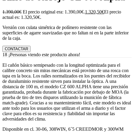
1.390,00
€
El precio original era: 1.390,00€.
1.320,50
€
El precio
actual es: 1.320,50€.
Versión con culata simétrica de polímero resistente con las
superficies de agarre suavizadas que no faltan ni en la parte inferior
de la caja.
CONTACTAR
18
¡Personas viendo este producto ahora!
El cañón básico semipesado con la longitud optimizada para el
calibre concreto sin miras mecánicas está provisto de una rosca con
tapa en la boca. Los raíles normalizados en los puentes del recibidor
de duraluminio resistente sirven para instalar la óptica. A una
distancia de 100 m, el modelo CZ 600 ALPHA tiene una precisión
garantizada, probada durante la fabricación por debajo de MOA (la
prueba de tiro de tres disparos utilizando la munición de fábrica
match-grade). Gracias a su mantenimiento fácil, este modelo es ideal
ante todo para los usuarios que utilizan el arma a diario y el factor
clave para ellos es su resistencia y fiabilidad sin importar las
adversidades del clima.
Disponible en cl. 30-06, 308WIN, 6´5 CREEDMOR y 300WM