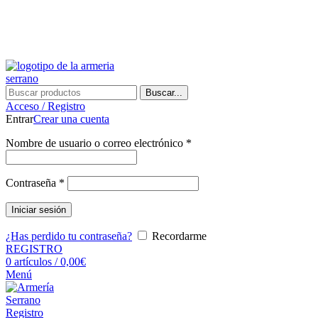
¿Tienes alguna duda? ¡Llámanos al 600899823! (España)
¿Tienes alguna duda? ¡Llámanos al 600899823!
Buscar...
Acceso / Registro
Entrar
Crear una cuenta
Nombre de usuario o correo electrónico
*
Contraseña
*
Iniciar sesión
¿Has perdido tu contraseña?
Recordarme
REGISTRO
0
artículos
/
0,00
€
Menú
Registro