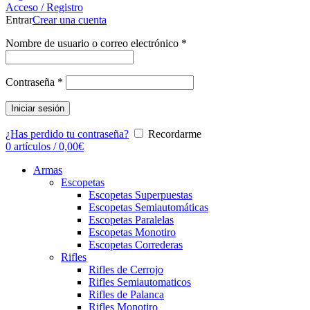
Acceso / Registro
Entrar
Crear una cuenta
Nombre de usuario o correo electrónico
*
Contraseña
*
Iniciar sesión
¿Has perdido tu contraseña?
Recordarme
0
artículos
/
0,00
€
Armas
Escopetas
Escopetas Superpuestas
Escopetas Semiautomáticas
Escopetas Paralelas
Escopetas Monotiro
Escopetas Correderas
Rifles
Rifles de Cerrojo
Rifles Semiautomaticos
Rifles de Palanca
Rifles Monotiro