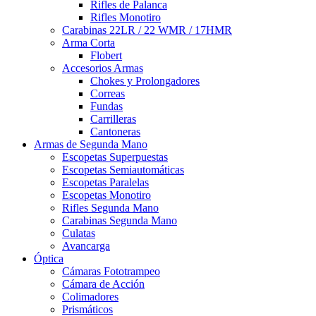
Rifles de Palanca
Rifles Monotiro
Carabinas 22LR / 22 WMR / 17HMR
Arma Corta
Flobert
Accesorios Armas
Chokes y Prolongadores
Correas
Fundas
Carrilleras
Cantoneras
Armas de Segunda Mano
Escopetas Superpuestas
Escopetas Semiautomáticas
Escopetas Paralelas
Escopetas Monotiro
Rifles Segunda Mano
Carabinas Segunda Mano
Culatas
Avancarga
Óptica
Cámaras Fototrampeo
Cámara de Acción
Colimadores
Prismáticos