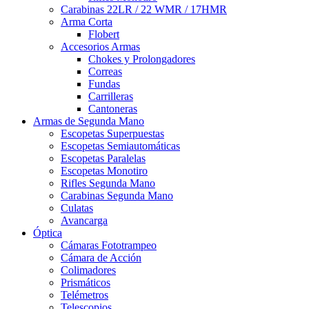
Carabinas 22LR / 22 WMR / 17HMR
Arma Corta
Flobert
Accesorios Armas
Chokes y Prolongadores
Correas
Fundas
Carrilleras
Cantoneras
Armas de Segunda Mano
Escopetas Superpuestas
Escopetas Semiautomáticas
Escopetas Paralelas
Escopetas Monotiro
Rifles Segunda Mano
Carabinas Segunda Mano
Culatas
Avancarga
Óptica
Cámaras Fototrampeo
Cámara de Acción
Colimadores
Prismáticos
Telémetros
Telescopios