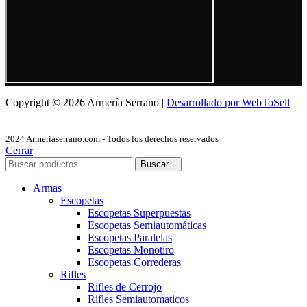
Copyright © 2026 Armería Serrano |
Desarrollado por WebToSell
2024 Armeriaserrano.com - Todos los derechos reservados
Cerrar
Buscar...
Armas
Escopetas
Escopetas Superpuestas
Escopetas Semiautomáticas
Escopetas Paralelas
Escopetas Monotiro
Escopetas Correderas
Rifles
Rifles de Cerrojo
Rifles Semiautomaticos