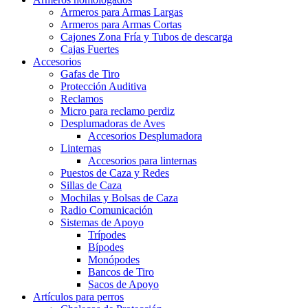
Armeros para Armas Largas
Armeros para Armas Cortas
Cajones Zona Fría y Tubos de descarga
Cajas Fuertes
Accesorios
Gafas de Tiro
Protección Auditiva
Reclamos
Micro para reclamo perdiz
Desplumadoras de Aves
Accesorios Desplumadora
Linternas
Accesorios para linternas
Puestos de Caza y Redes
Sillas de Caza
Mochilas y Bolsas de Caza
Radio Comunicación
Sistemas de Apoyo
Trípodes
Bípodes
Monópodes
Bancos de Tiro
Sacos de Apoyo
Artículos para perros