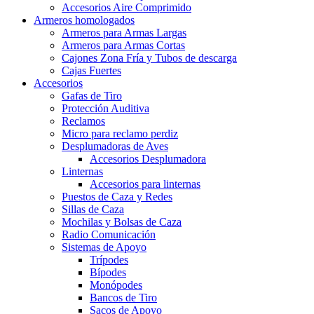
Accesorios Aire Comprimido
Armeros homologados
Armeros para Armas Largas
Armeros para Armas Cortas
Cajones Zona Fría y Tubos de descarga
Cajas Fuertes
Accesorios
Gafas de Tiro
Protección Auditiva
Reclamos
Micro para reclamo perdiz
Desplumadoras de Aves
Accesorios Desplumadora
Linternas
Accesorios para linternas
Puestos de Caza y Redes
Sillas de Caza
Mochilas y Bolsas de Caza
Radio Comunicación
Sistemas de Apoyo
Trípodes
Bípodes
Monópodes
Bancos de Tiro
Sacos de Apoyo