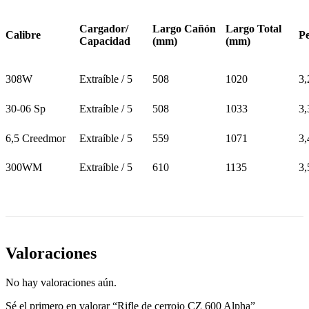
Cargador/
Largo Cañón
Largo Total
Calibre
Pe
Capacidad
(mm)
(mm)
308W
Extraíble / 5
508
1020
3,
30-06 Sp
Extraíble / 5
508
1033
3,
6,5 Creedmor
Extraíble / 5
559
1071
3,
300WM
Extraíble / 5
610
1135
3,
Valoraciones
No hay valoraciones aún.
Sé el primero en valorar “Rifle de cerrojo CZ 600 Alpha”