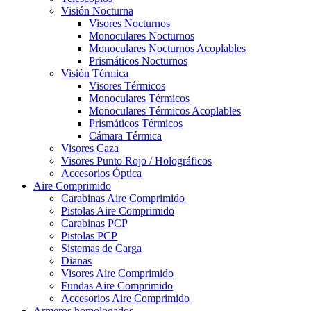
Visión Nocturna
Visores Nocturnos
Monoculares Nocturnos
Monoculares Nocturnos Acoplables
Prismáticos Nocturnos
Visión Térmica
Visores Térmicos
Monoculares Térmicos
Monoculares Térmicos Acoplables
Prismáticos Térmicos
Cámara Térmica
Visores Caza
Visores Punto Rojo / Holográficos
Accesorios Óptica
Aire Comprimido
Carabinas Aire Comprimido
Pistolas Aire Comprimido
Carabinas PCP
Pistolas PCP
Sistemas de Carga
Dianas
Visores Aire Comprimido
Fundas Aire Comprimido
Accesorios Aire Comprimido
Armeros homologados