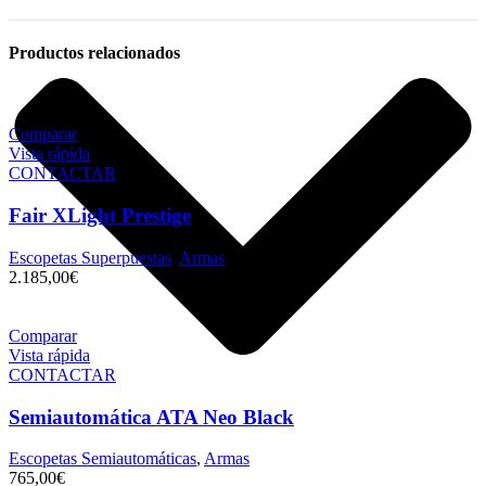
Productos relacionados
Comparar
Vista rápida
CONTACTAR
Fair XLight Prestige
Escopetas Superpuestas
,
Armas
2.185,00
€
Comparar
Vista rápida
CONTACTAR
Semiautomática ATA Neo Black
Escopetas Semiautomáticas
,
Armas
765,00
€