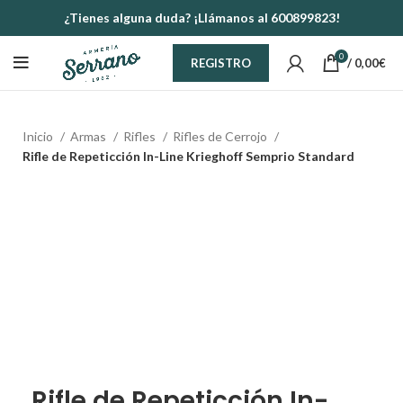
¿Tienes alguna duda? ¡Llámanos al 600899823!
0
/
0,00
€
REGISTRO
Inicio
Armas
Rifles
Rifles de Cerrojo
Rifle de Repeticción In-Line Krieghoff Semprio Standard
Rifle de Repeticción In-