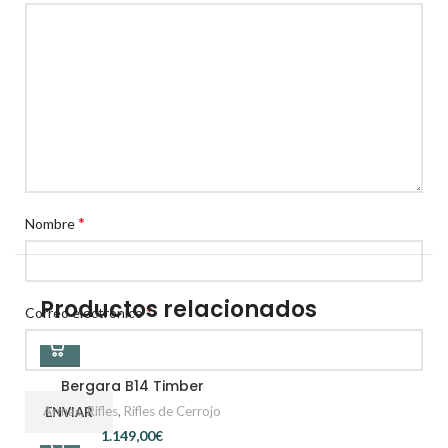
*
Nombre
Productos relacionados
*
Correo electrónico
Bergara B14 Timber
Armas
,
Rifles
,
Rifles de Cerrojo
€