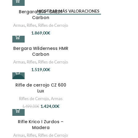
Bergara B14² CREST
MOSTRAR MÁS VALORACIONES
Carbon
Armas
,
Rifles
,
Rifles de Cerrojo
€
Bergara Wilderness HMR
Carbon
Armas
,
Rifles
,
Rifles de Cerrojo
€
-5%
Rifle de cerrojo CZ 600
Lux
Rifles de Cerrojo
,
Armas
1.424,00
€
1.499,00
€
Rifle Krico I Zurdos –
Madera
Armas
,
Rifles
,
Rifles de Cerrojo