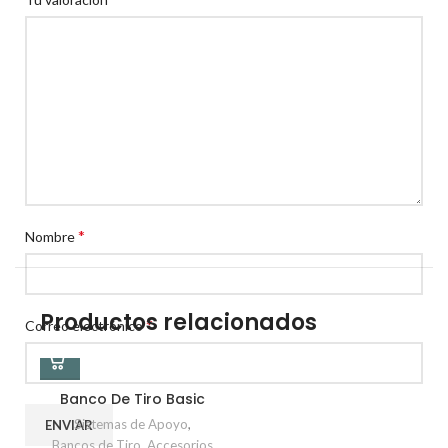
*
Nombre
Productos relacionados
*
Correo electrónico
Banco De Tiro Basic
Sistemas de Apoyo
,
Bancos de Tiro
,
Accesorios