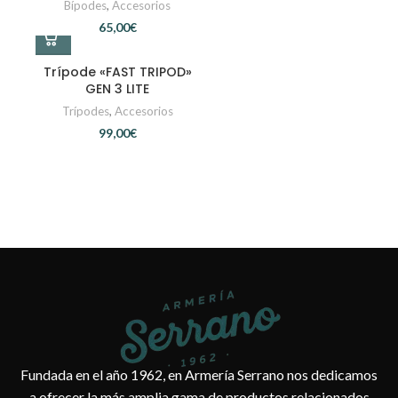
Bípodes
,
Accesorios
€
Trípode «FAST TRIPOD»
GEN 3 LITE
Trípodes
,
Accesorios
€
Fundada en el año 1962, en Armería Serrano nos dedicamos
a ofrecer la más amplia gama de productos relacionados