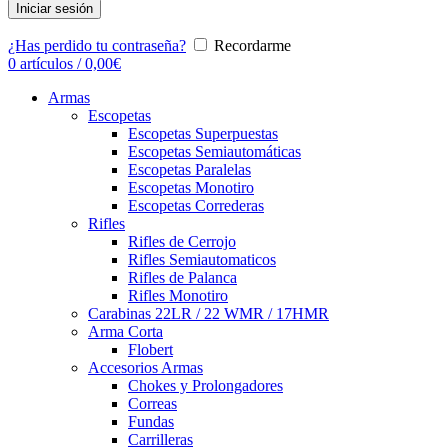
Iniciar sesión
¿Has perdido tu contraseña?
Recordarme
0
artículos
/
0,00
€
Armas
Escopetas
Escopetas Superpuestas
Escopetas Semiautomáticas
Escopetas Paralelas
Escopetas Monotiro
Escopetas Correderas
Rifles
Rifles de Cerrojo
Rifles Semiautomaticos
Rifles de Palanca
Rifles Monotiro
Carabinas 22LR / 22 WMR / 17HMR
Arma Corta
Flobert
Accesorios Armas
Chokes y Prolongadores
Correas
Fundas
Carrilleras