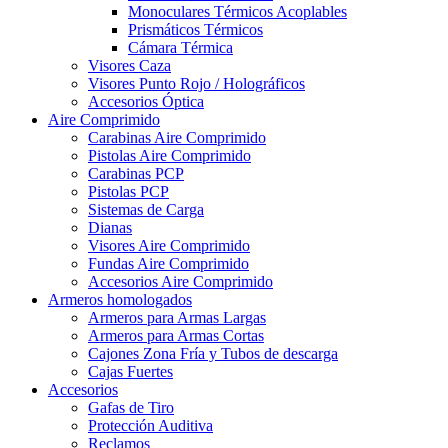
Monoculares Térmicos Acoplables
Prismáticos Térmicos
Cámara Térmica
Visores Caza
Visores Punto Rojo / Holográficos
Accesorios Óptica
Aire Comprimido
Carabinas Aire Comprimido
Pistolas Aire Comprimido
Carabinas PCP
Pistolas PCP
Sistemas de Carga
Dianas
Visores Aire Comprimido
Fundas Aire Comprimido
Accesorios Aire Comprimido
Armeros homologados
Armeros para Armas Largas
Armeros para Armas Cortas
Cajones Zona Fría y Tubos de descarga
Cajas Fuertes
Accesorios
Gafas de Tiro
Protección Auditiva
Reclamos