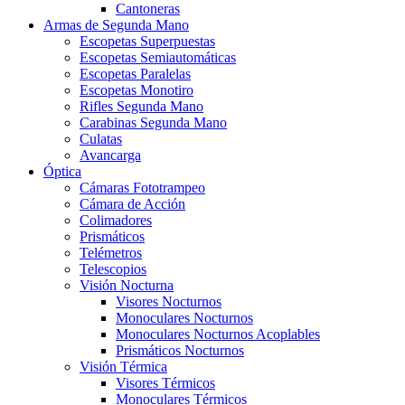
Cantoneras
Armas de Segunda Mano
Escopetas Superpuestas
Escopetas Semiautomáticas
Escopetas Paralelas
Escopetas Monotiro
Rifles Segunda Mano
Carabinas Segunda Mano
Culatas
Avancarga
Óptica
Cámaras Fototrampeo
Cámara de Acción
Colimadores
Prismáticos
Telémetros
Telescopios
Visión Nocturna
Visores Nocturnos
Monoculares Nocturnos
Monoculares Nocturnos Acoplables
Prismáticos Nocturnos
Visión Térmica
Visores Térmicos
Monoculares Térmicos