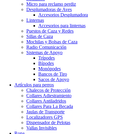
Micro para reclamo perdiz
Desplumadoras de Aves
Accesorios Desplumadora
Linternas
Accesorios para linternas
Puestos de Caza y Redes
Sillas de Caza
Mochilas y Bolsas de Caza
Radio Comunicación
Sistemas de Apoyo
Trípodes
Bípodes
Monópodes
Bancos de Tiro
Sacos de Apoyo
Artículos para perros
Chalecos de Protección
Collares Adiestramiento
Collares Antiladridos
Collares Para La Becada
Jaulas de Transporte
Localizadores GPS
Dispensador de Pelotas
Vallas Invisibles
Ropa