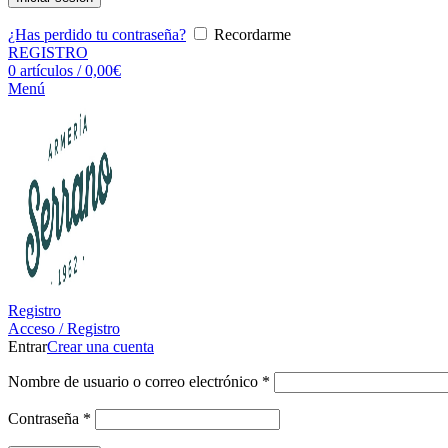
¿Has perdido tu contraseña?
Recordarme
REGISTRO
0
artículos
/
0,00
€
Menú
Registro
Acceso / Registro
Entrar
Crear una cuenta
Nombre de usuario o correo electrónico
*
Contraseña
*