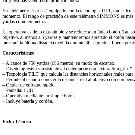
14
¡Personas viendo este producto ahora!
Este telémetro láser está equipado con la tecnología TILT, que calcula
momento. El rango de precisión de este telémetro SIMMONS es más o m
yardas como en metros.
La operativa es de lo más simple y se reduce a un único botón. Tan s
objetivo, al menos a 5 yardas y mantendremos apretado el botón has
mostrará la última distancia medida durante 30 segundos. Puede pres
Características:
– Alcance de 750 yardas (686 metros) en modo de escaneo.
– Diseño agresivo y resistente a la intemperie con textura Suregrip™
– Tecnología TILT, que calcula las distancias horizontales reales par
– Permite al usuario conocer la distancia real al objetivo con compens
– Ocular de enfoque rápido.
– Pantalla: LCD.
– Operativa mediante un simple botón.
– Incluye batería y cordón.
Ficha Técnica