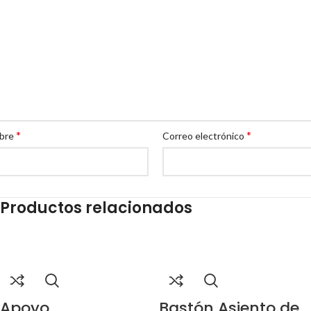
*
*
bre
Correo electrónico
Productos relacionados
Apoyo
Bastón Asiento de