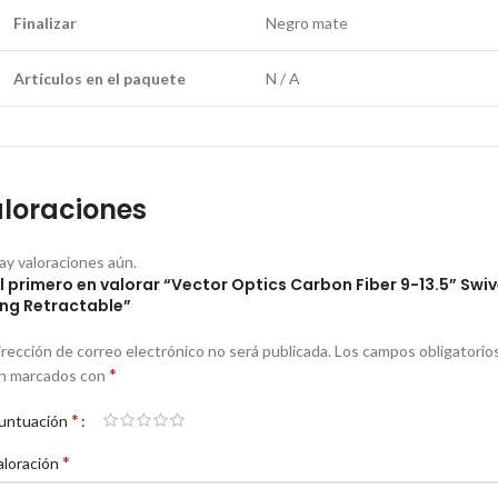
Finalizar
Negro mate
Artículos en el paquete
N / A
loraciones
ay valoraciones aún.
l primero en valorar “Vector Optics Carbon Fiber 9-13.5” Swiv
ing Retractable”
irección de correo electrónico no será publicada.
Los campos obligatorio
*
n marcados con
*
untuación
*
aloración