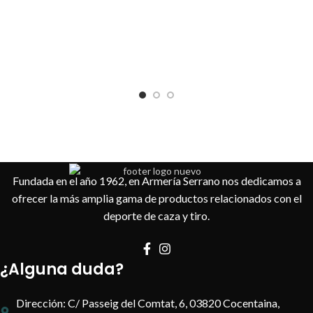
Fundada en el año 1962, en Armería Serrano nos dedicamos a
ofrecer la más amplia gama de productos relacionados con el
deporte de caza y tiro.
¿Alguna duda?
Dirección: C/ Passeig del Comtat, 6, 03820 Cocentaina,