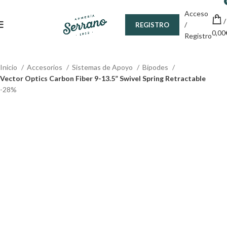
¿Tienes alguna duda? ¡Llámanos al 600899823!
Acceso
/
/
REGISTRO
0,00
Registro
Inicio
Accesorios
Sistemas de Apoyo
Bípodes
Vector Optics Carbon Fiber 9-13.5” Swivel Spring Retractable
-28%