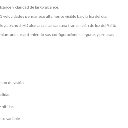
lcance y claridad de largo alcance.
11 velocidades permanece altamente visible bajo la luz del día.
ogía Schott HD alemana alcanzan una transmisión de luz del 93 %
nvoluntarios, manteniendo sus configuraciones seguras y precisas
ampo de visión
bilidad
 nítidas
to variable