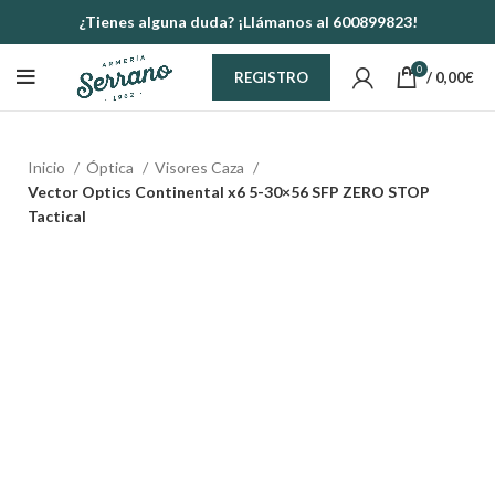
¿Tienes alguna duda? ¡Llámanos al 600899823!
0
/
0,00
€
REGISTRO
Inicio
Óptica
Visores Caza
Vector Optics Continental x6 5-30×56 SFP ZERO STOP
Tactical