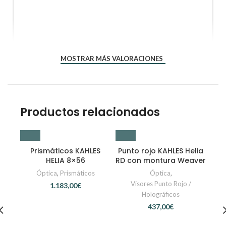
MOSTRAR MÁS VALORACIONES
*
Nombre
Productos relacionados
*
Correo electrónico
Prismáticos KAHLES
Punto rojo KAHLES Helia
HELIA 8×56
RD con montura Weaver
Óptica
,
Prismáticos
Óptica
,
Visores Punto Rojo /
€
Holográficos
€