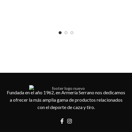
Vi
Fundada en el año 1962, en Armería Serrano nos dedicamos
a ofrecer la más amplia gama de productos relacionados
con el deporte de caza y tiro.