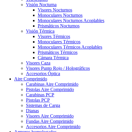
Visión Nocturna
Visores Nocturnos
Monoculares Nocturnos
Monoculares Nocturnos Acoplables
Prismáticos Nocturnos
Visión Térmica
Visores Térmicos
Monoculares Térmicos
Monoculares Térmicos Acoplables
Prismáticos Térmicos
Cámara Térmica
Visores Caza
Visores Punto Rojo / Holográficos
Accesorios Óptica
Aire Comprimido
Carabinas Aire Comprimido
Pistolas Aire Comprimido
Carabinas PCP
Pistolas PCP
Sistemas de Carga
Dianas
Visores Aire Comprimido
Fundas Aire Comprimido
Accesorios Aire Comprimido
Armeros homologados