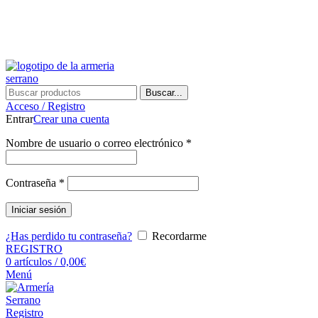
¿Tienes alguna duda? ¡Llámanos al 600899823! (España)
¿Tienes alguna duda? ¡Llámanos al 600899823!
Buscar...
Acceso / Registro
Entrar
Crear una cuenta
Nombre de usuario o correo electrónico
*
Contraseña
*
Iniciar sesión
¿Has perdido tu contraseña?
Recordarme
REGISTRO
0
artículos
/
0,00
€
Menú
Registro