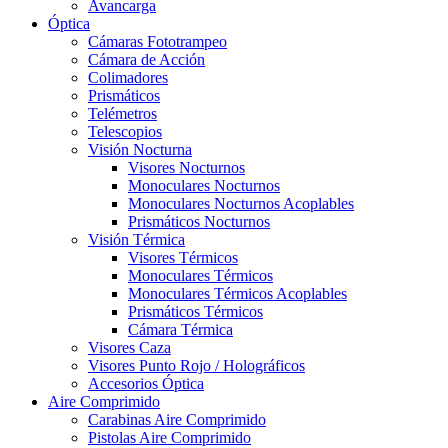
Avancarga
Óptica
Cámaras Fototrampeo
Cámara de Acción
Colimadores
Prismáticos
Telémetros
Telescopios
Visión Nocturna
Visores Nocturnos
Monoculares Nocturnos
Monoculares Nocturnos Acoplables
Prismáticos Nocturnos
Visión Térmica
Visores Térmicos
Monoculares Térmicos
Monoculares Térmicos Acoplables
Prismáticos Térmicos
Cámara Térmica
Visores Caza
Visores Punto Rojo / Holográficos
Accesorios Óptica
Aire Comprimido
Carabinas Aire Comprimido
Pistolas Aire Comprimido