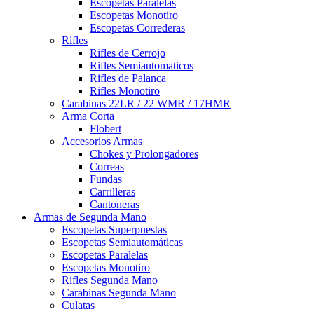
Escopetas Paralelas
Escopetas Monotiro
Escopetas Correderas
Rifles
Rifles de Cerrojo
Rifles Semiautomaticos
Rifles de Palanca
Rifles Monotiro
Carabinas 22LR / 22 WMR / 17HMR
Arma Corta
Flobert
Accesorios Armas
Chokes y Prolongadores
Correas
Fundas
Carrilleras
Cantoneras
Armas de Segunda Mano
Escopetas Superpuestas
Escopetas Semiautomáticas
Escopetas Paralelas
Escopetas Monotiro
Rifles Segunda Mano
Carabinas Segunda Mano
Culatas