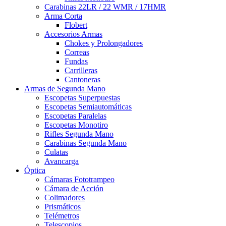
Carabinas 22LR / 22 WMR / 17HMR
Arma Corta
Flobert
Accesorios Armas
Chokes y Prolongadores
Correas
Fundas
Carrilleras
Cantoneras
Armas de Segunda Mano
Escopetas Superpuestas
Escopetas Semiautomáticas
Escopetas Paralelas
Escopetas Monotiro
Rifles Segunda Mano
Carabinas Segunda Mano
Culatas
Avancarga
Óptica
Cámaras Fototrampeo
Cámara de Acción
Colimadores
Prismáticos
Telémetros
Telescopios