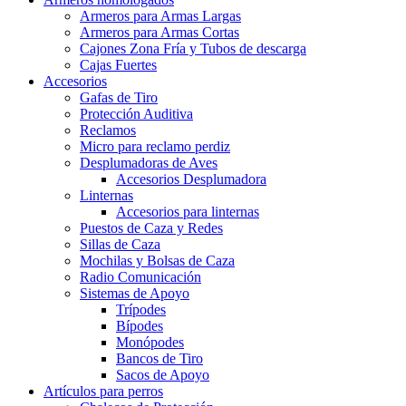
Armeros para Armas Largas
Armeros para Armas Cortas
Cajones Zona Fría y Tubos de descarga
Cajas Fuertes
Accesorios
Gafas de Tiro
Protección Auditiva
Reclamos
Micro para reclamo perdiz
Desplumadoras de Aves
Accesorios Desplumadora
Linternas
Accesorios para linternas
Puestos de Caza y Redes
Sillas de Caza
Mochilas y Bolsas de Caza
Radio Comunicación
Sistemas de Apoyo
Trípodes
Bípodes
Monópodes
Bancos de Tiro
Sacos de Apoyo
Artículos para perros