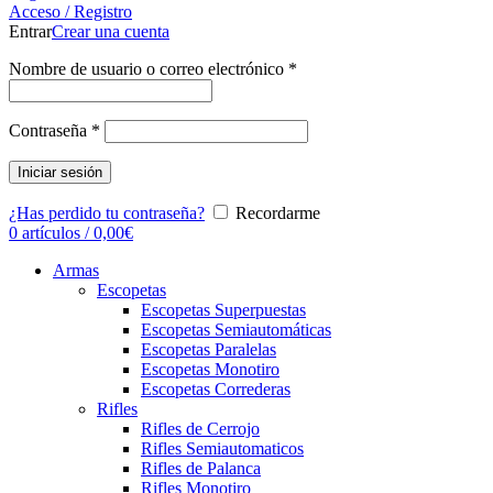
Acceso / Registro
Entrar
Crear una cuenta
Nombre de usuario o correo electrónico
*
Contraseña
*
Iniciar sesión
¿Has perdido tu contraseña?
Recordarme
0
artículos
/
0,00
€
Armas
Escopetas
Escopetas Superpuestas
Escopetas Semiautomáticas
Escopetas Paralelas
Escopetas Monotiro
Escopetas Correderas
Rifles
Rifles de Cerrojo
Rifles Semiautomaticos
Rifles de Palanca
Rifles Monotiro