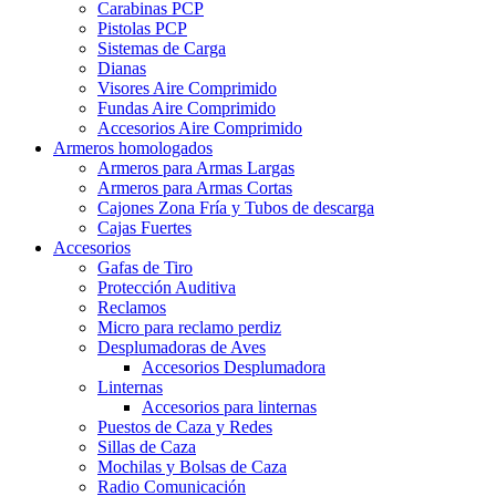
Carabinas PCP
Pistolas PCP
Sistemas de Carga
Dianas
Visores Aire Comprimido
Fundas Aire Comprimido
Accesorios Aire Comprimido
Armeros homologados
Armeros para Armas Largas
Armeros para Armas Cortas
Cajones Zona Fría y Tubos de descarga
Cajas Fuertes
Accesorios
Gafas de Tiro
Protección Auditiva
Reclamos
Micro para reclamo perdiz
Desplumadoras de Aves
Accesorios Desplumadora
Linternas
Accesorios para linternas
Puestos de Caza y Redes
Sillas de Caza
Mochilas y Bolsas de Caza
Radio Comunicación