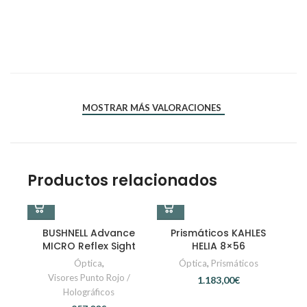
*
*
Nombre
Correo electrónico
MOSTRAR MÁS VALORACIONES
Productos relacionados
BUSHNELL Advance
Prismáticos KAHLES
MICRO Reflex Sight
HELIA 8×56
Óptica
,
Óptica
,
Prismáticos
Visores Punto Rojo /
€
Holográficos