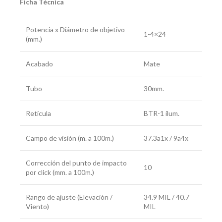
Ficha Técnica
Potencia x Diámetro de objetivo
1-4×24
(mm.)
Acabado
Mate
Tubo
30mm.
Retícula
BTR-1 ilum.
Campo de visión (m. a 100m.)
37.3a1x / 9a4x
Corrección del punto de impacto
10
por click (mm. a 100m.)
Rango de ajuste (Elevación /
34.9 MIL / 40.7
Viento)
MIL