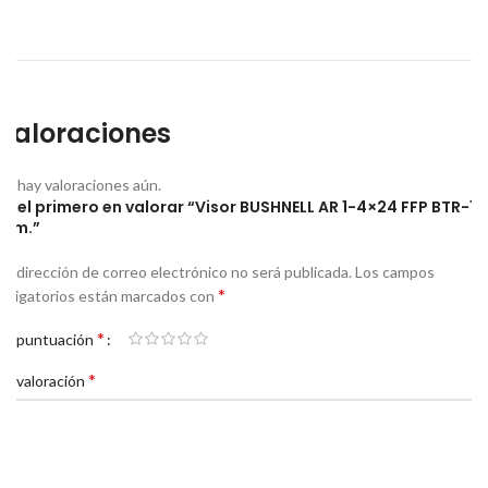
Valoraciones
No hay valoraciones aún.
Sé el primero en valorar “Visor BUSHNELL AR 1-4×24 FFP BTR-1
ilum.”
Tu dirección de correo electrónico no será publicada.
Los campos
*
obligatorios están marcados con
*
Tu puntuación
*
Tu valoración