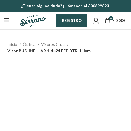
¿Tienes alguna duda? ¡Llámanos al 600899823!
0
/
0,00
€
REGISTRO
Inicio
Óptica
Visores Caza
Visor BUSHNELL AR 1-4×24 FFP BTR-1 ilum.