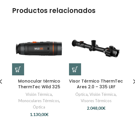
Productos relacionados
Monocular térmico
Visor Térmico ThermTec
Vis
ThermTec Wild 325
Ares 2.0 – 335 LRF
Visión Térmica
,
Óptica
,
Visión Térmica
,
Ó
Monoculares Térmicos
,
Visores Térmicos
Óptica
€
€