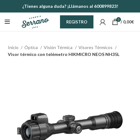
¿Tienes alguna duda? ¡Llámanos al 600899823!
0
/
0,00
€
REGISTRO
Inicio
Óptica
Visión Térmica
Visores Térmicos
Visor térmico con telémetro HIKMICRO NEOS NH35L