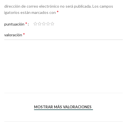
Tu dirección de correo electrónico no será publicada.
Los campos
*
obligatorios están marcados con
*
Tu puntuación
*
Tu valoración
*
*
Nombre
Correo electrónico
MOSTRAR MÁS VALORACIONES