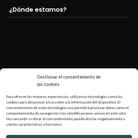
¿Dónde estamos?
Gestionar el consentimiento de
las cookies
Para ofrecer las mejores experiencias, utilizamos tecnologías como las
cookies para almacenar y/o acceder a la información del dispositivo. El
consentimiento de estas tecnologías nos permitirá procesar datos como el
comportamiento de navegación o las identificaciones únicas en este sitio.
No consentir o retirar el consentimiento, puede afectar negativamente a
ciertas características y funciones.
Copyright © 2026 Armería Serrano |
Desarrollado por