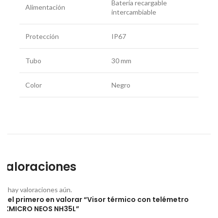
Batería recargable
Alimentación
intercambiable
Protección
IP67
Tubo
30 mm
Color
Negro
Valoraciones
No hay valoraciones aún.
Sé el primero en valorar “Visor térmico con telémetro
HIKMICRO NEOS NH35L”