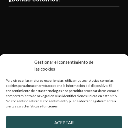
Gestionar el consentimiento de
las cookies
Para ofrecer las mejores experiencias, utilizamos tecnologías como las
cookies para almacenar y/o acceder a la información del dispositivo. El
consentimiento de estas tecnologías nos permitirá procesar datos como el
comportamiento de navegación o las identificaciones únicas en este sitio.
No consentir o retirar el consentimiento, puede afectar negativamente a
ciertas características y funciones.
Copyright © 2026 Armería Serrano |
Desarrollado por
WebToSell
ACEPTAR