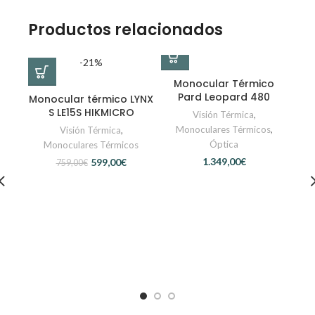
Productos relacionados
-21%
Monocular Térmico
Pard Leopard 480
Monocular térmico LYNX
S LE15S HIKMICRO
Visión Térmica
,
Monoculares Térmicos
,
Visión Térmica
,
Óptica
Monoculares Térmicos
€
599,00
€
759,00
€
M
T
M