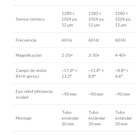
1280 ×
1280 ×
1280 ×
Sensor térmico
1024 px,
1024 px,
1024 px,
12 µm
12 µm
12 µm
Frecuencia
60 Hz
60 Hz
60 Hz
Magnificación
2-20×
3-30×
4-40×
Campo de visión
~17.6° ×
~11.8° ×
~8.8° ×
(H×V aprox.)
13.2°
8.8°
6.6°
Eye relief (distancia
~90 mm
~90 mm
~90 mm
ocular)
Tubo
Tubo
Tubo
Montaje
estándar
estándar
estándar
30 mm
30 mm
30 mm