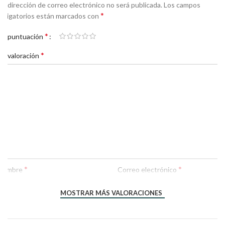
Tu dirección de correo electrónico no será publicada.
Los campos
*
obligatorios están marcados con
*
Tu puntuación
*
Tu valoración
*
*
Nombre
Correo electrónico
MOSTRAR MÁS VALORACIONES