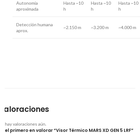
Autonomía
Hasta ~10
Hasta ~10
Hasta ~10
aproximada
h
h
h
Detección humana
~2.150 m
~3.200 m
~4.000 m
aprox.
Valoraciones
No hay valoraciones aún.
Sé el primero en valorar “Visor Térmico MARS XD GEN 5 LRF”