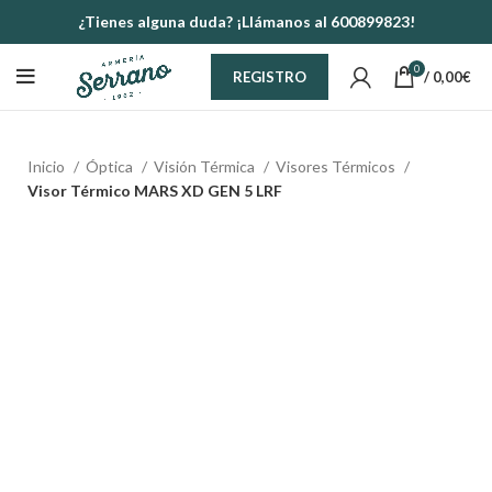
¿Tienes alguna duda? ¡Llámanos al 600899823!
0
/
0,00
€
REGISTRO
Inicio
Óptica
Visión Térmica
Visores Térmicos
Visor Térmico MARS XD GEN 5 LRF