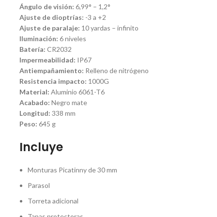
Ángulo de visión:
6,99° – 1,2°
Ajuste de dioptrías:
-3 a +2
Ajuste de paralaje:
10 yardas – infinito
Iluminación:
6 niveles
Batería:
CR2032
Impermeabilidad:
IP67
Antiempañamiento:
Relleno de nitrógeno
Resistencia impacto:
1000G
Material:
Aluminio 6061-T6
Acabado:
Negro mate
Longitud:
338 mm
Peso:
645 g
Incluye
Monturas Picatinny de 30 mm
Parasol
Torreta adicional
Tapas protectoras