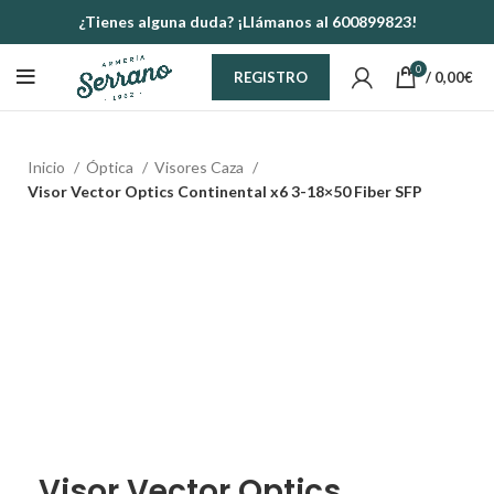
¿Tienes alguna duda? ¡Llámanos al 600899823!
0
/
0,00
€
REGISTRO
Inicio
Óptica
Visores Caza
Visor Vector Optics Continental x6 3-18×50 Fiber SFP
Visor Vector Optics