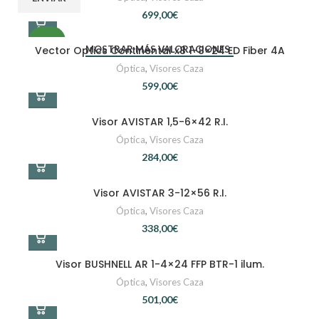
€
NUEVO
Vector Optics Continental x8 1-8×24 ED Fiber 4A
MOSTRAR MÁS VALORACIONES
Óptica
,
Visores Caza
€
Visor AVISTAR 1,5-6×42 R.I.
Óptica
,
Visores Caza
€
Visor AVISTAR 3-12×56 R.I.
Óptica
,
Visores Caza
€
Visor BUSHNELL AR 1-4×24 FFP BTR-1 ilum.
Óptica
,
Visores Caza
€