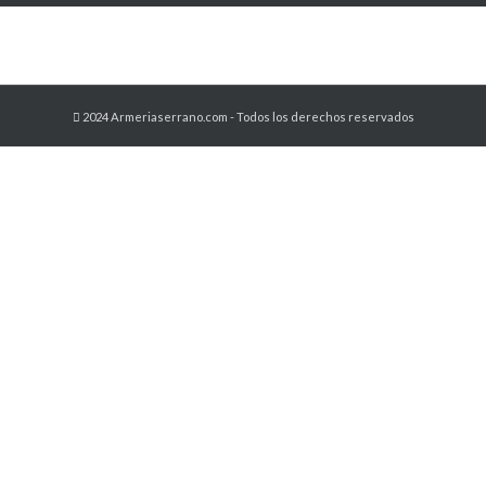
2024 Armeriaserrano.com - Todos los derechos reservados