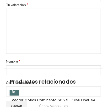
*
Tu valoración
*
Nombre
Productos relacionados
*
Correo electrónico
Vector Optics Continental x6 2.5-15×56 Fiber 4A
Óptica
,
Visores Caza