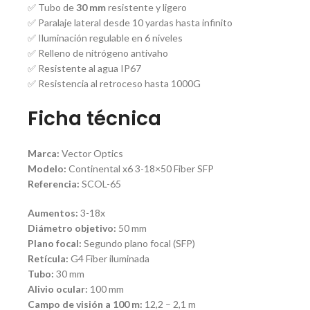
✅ Tubo de
30 mm
resistente y ligero
✅ Paralaje lateral desde 10 yardas hasta infinito
✅ Iluminación regulable en 6 niveles
✅ Relleno de nitrógeno antivaho
✅ Resistente al agua IP67
✅ Resistencia al retroceso hasta 1000G
Ficha técnica
Marca:
Vector Optics
Modelo:
Continental x6 3-18×50 Fiber SFP
Referencia:
SCOL-65
Aumentos:
3-18x
Diámetro objetivo:
50 mm
Plano focal:
Segundo plano focal (SFP)
Retícula:
G4 Fiber iluminada
Tubo:
30 mm
Alivio ocular:
100 mm
Campo de visión a 100 m:
12,2 – 2,1 m