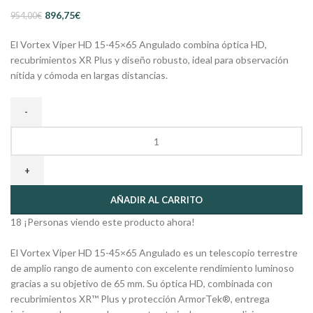
896,75
€
954,00
€
El Vortex Viper HD 15-45×65 Angulado combina óptica HD,
recubrimientos XR Plus y diseño robusto, ideal para observación
nítida y cómoda en largas distancias.
AÑADIR AL CARRITO
18
¡Personas viendo este producto ahora!
El Vortex Viper HD 15-45×65 Angulado es un telescopio terrestre
de amplio rango de aumento con excelente rendimiento luminoso
gracias a su objetivo de 65 mm. Su óptica HD, combinada con
recubrimientos XR™ Plus y protección ArmorTek®, entrega