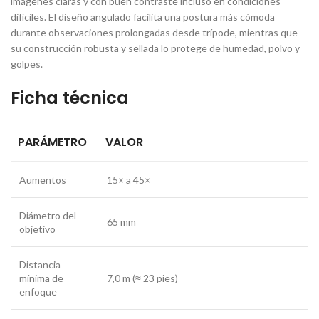
imágenes claras y con buen contraste incluso en condiciones
difíciles. El diseño angulado facilita una postura más cómoda
durante observaciones prolongadas desde trípode, mientras que
su construcción robusta y sellada lo protege de humedad, polvo y
golpes.
Ficha técnica
PARÁMETRO
VALOR
Aumentos
15× a 45×
Diámetro del
65 mm
objetivo
Distancia
mínima de
7,0 m (≈ 23 pies)
enfoque