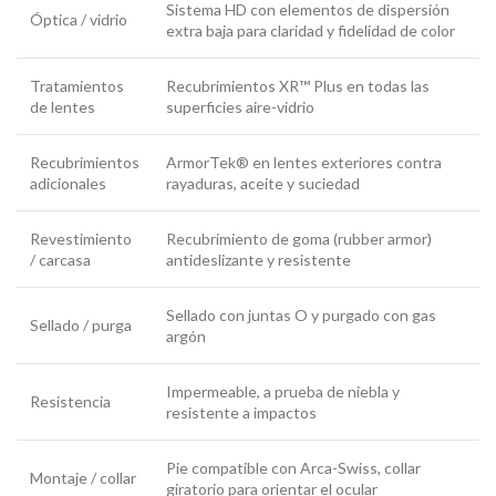
Sistema HD con elementos de dispersión
Óptica / vidrio
extra baja para claridad y fidelidad de color
Tratamientos
Recubrimientos XR™ Plus en todas las
de lentes
superficies aire-vidrio
Recubrimientos
ArmorTek® en lentes exteriores contra
adicionales
rayaduras, aceite y suciedad
Revestimiento
Recubrimiento de goma (rubber armor)
/ carcasa
antideslizante y resistente
Sellado con juntas O y purgado con gas
Sellado / purga
argón
Impermeable, a prueba de niebla y
Resistencia
resistente a impactos
Pie compatible con Arca-Swiss, collar
Montaje / collar
giratorio para orientar el ocular