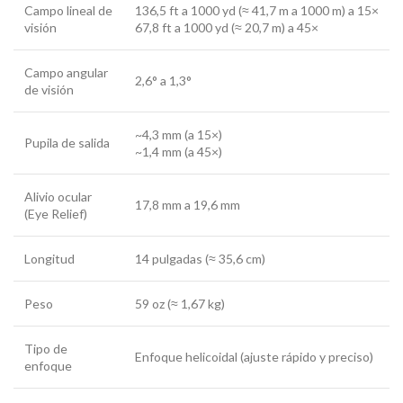
Campo lineal de
136,5 ft a 1000 yd (≈ 41,7 m a 1000 m) a 15×
visión
67,8 ft a 1000 yd (≈ 20,7 m) a 45×
Campo angular
2,6° a 1,3°
de visión
~4,3 mm (a 15×)
Pupila de salida
~1,4 mm (a 45×)
Alivio ocular
17,8 mm a 19,6 mm
(Eye Relief)
Longitud
14 pulgadas (≈ 35,6 cm)
Peso
59 oz (≈ 1,67 kg)
Tipo de
Enfoque helicoidal (ajuste rápido y preciso)
enfoque