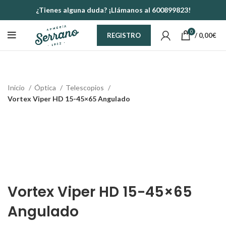
¿Tienes alguna duda? ¡Llámanos al 600899823!
0
/
0,00
€
REGISTRO
Inicio
Óptica
Telescopios
Vortex Viper HD 15-45×65 Angulado
-6%
Vortex Viper HD 15-45×65
Angulado