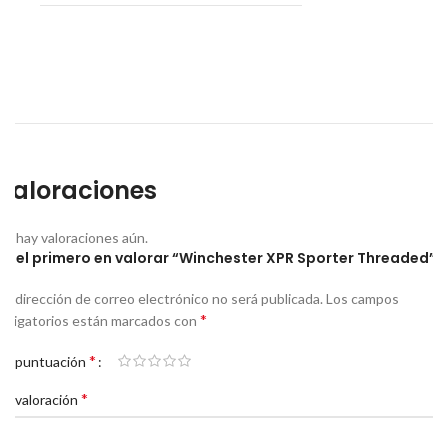
Valoraciones
No hay valoraciones aún.
Sé el primero en valorar “Winchester XPR Sporter Threaded”
Tu dirección de correo electrónico no será publicada.
Los campos
*
obligatorios están marcados con
*
Tu puntuación
*
Tu valoración