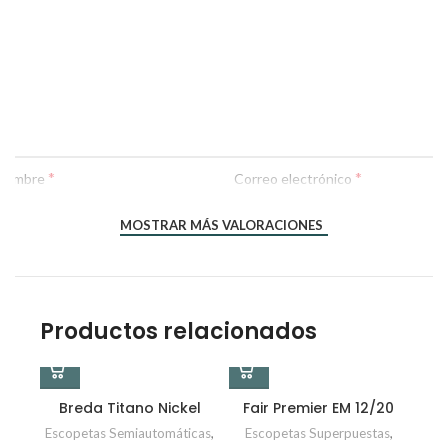
*
*
Nombre
Correo electrónico
MOSTRAR MÁS VALORACIONES
Productos relacionados
Breda Titano Nickel
Fair Premier EM 12/20
Escopetas Semiautomáticas
,
Escopetas Superpuestas
,