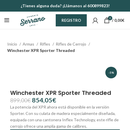
¿Tienes alguna duda? ¡Llámanos al 600899823!
0
/
0,00
€
REGISTRO
Inicio
Armas
Rifles
Rifles de Cerrojo
Winchester XPR Sporter Threaded
-5%
Winchester XPR Sporter Threaded
854,05
€
899,00
€
La potencia del XPR ahora está disponible en la versión
Sporter. Con su culata de madera especialmente diseñada,
equipada con una cantonera Inflex Technology, este rifle de
cerrojo ofrece una amplia gama de calibres.