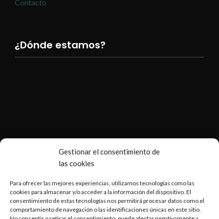
Contacto
¿Dónde estamos?
Gestionar el consentimiento de
las cookies
Para ofrecer las mejores experiencias, utilizamos tecnologías como las
cookies para almacenar y/o acceder a la información del dispositivo. El
consentimiento de estas tecnologías nos permitirá procesar datos como el
comportamiento de navegación o las identificaciones únicas en este sitio.
No consentir o retirar el consentimiento, puede afectar negativamente a