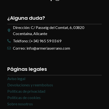
¿Alguna duda?
Dirección: C/ Passeig del Comtat, 6, 03820
Cocentaina, Alicante
Teléfono: (+34) 965 59 03 69
Correo: info@armeriaserrano.com
Páginas legales
Aviso legal
Devoluciones y reembolsos
Políticas de privacidad
Políticas de cookies
Sobre nosotros