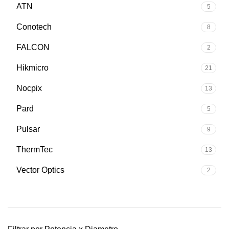
ATN
5
Conotech
8
FALCON
2
Hikmicro
21
Nocpix
13
Pard
5
Pulsar
9
ThermTec
13
Vector Optics
2