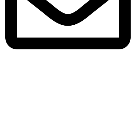
Correo: info@armeriaserrano.com
Páginas legales
Aviso legal
Devoluciones y reembolsos
Políticas de privacidad
Políticas de cookies
Sobre nosotros
Contacto