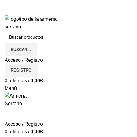
¿Tienes alguna duda? ¡Llámanos al 600899823! (España)
¿Tienes alguna duda? ¡Llámanos al 600899823!
BUSCAR...
Acceso / Registro
REGISTRO
0
artículos
/
0,00
€
Menú
REGISTRO
Acceso / Registro
0
artículos
/
0,00
€