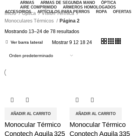
ARMAS
ARMAS DE SEGUNDA MANO
ÓPTICA
AIRE COMPRIMIDO
ARMEROS HOMOLOGADOS
ACCESORIOS
ARTÍCULOS PARA PERROS
ROPA
OFERTAS
Inicio
Óptica
Visión Térmica
Monoculares Térmicos
Página 2
Mostrando 13–24 de 78 resultados
Mostrar
9
12
18
24
Ver barra lateral
AÑADIR AL CARRITO
AÑADIR AL CARRITO
Monocular Térmico
Monocular Térmico
Conotech Aquila 325
Conotech Aquila 335