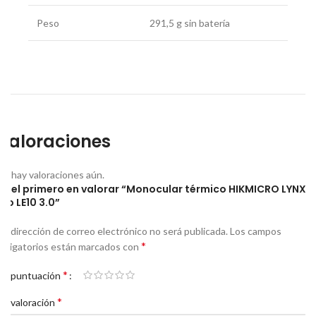
Peso
291,5 g sin batería
Valoraciones
No hay valoraciones aún.
Sé el primero en valorar “Monocular térmico HIKMICRO LYNX
Pro LE10 3.0”
Tu dirección de correo electrónico no será publicada.
Los campos
*
obligatorios están marcados con
*
Tu puntuación
*
Tu valoración