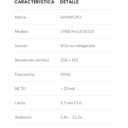
CARACTERÍSTICA
DETALLE
Marca
HIKMICRO
Modelo
LYNX Pro LE10 3.0
Sensor
VOx no refrigerado
Resolución térmica
256 × 192
Frecuencia
50 Hz
NETD
< 20 mK
Lente
9,7 mm F1.0
Aumento
1,4x – 11,2x