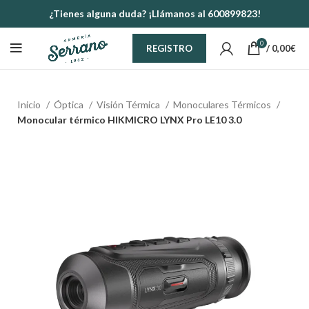
¿Tienes alguna duda? ¡Llámanos al 600899823!
0
/
0,00
€
REGISTRO
Inicio
Óptica
Visión Térmica
Monoculares Térmicos
Monocular térmico HIKMICRO LYNX Pro LE10 3.0