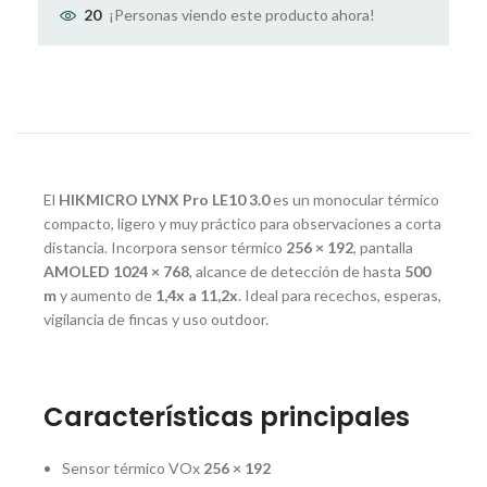
¡Personas viendo este producto ahora!
20
El
HIKMICRO LYNX Pro LE10 3.0
es un monocular térmico
compacto, ligero y muy práctico para observaciones a corta
distancia. Incorpora sensor térmico
256 × 192
, pantalla
AMOLED 1024 × 768
, alcance de detección de hasta
500
m
y aumento de
1,4x a 11,2x
. Ideal para recechos, esperas,
vigilancia de fincas y uso outdoor.
Características principales
Sensor térmico VOx
256 × 192