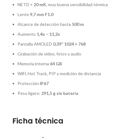
NETD
< 20 mK
, muy buena sensibilidad térmica
Lente
9,7 mm F1.0
Alcance de detección hasta
500 m
Aumento
1,4x – 11,2x
Pantalla AMOLED
0,39” 1024 × 768
Grabación de vídeo, fotos y audio
Memoria interna
64 GB
WiFi, Hot Track, PIP y medición de distancia
Protección
IP67
Peso ligero:
291,5 g sin batería
Ficha técnica