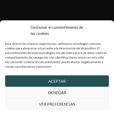
Gestionar el consentimiento de
las cookies
Para ofrecer las mejores experiencias, utilizamos tecnologías como las
Copyright © 2026 Armería Serrano |
Desarrollado por
cookies para almacenar y/o acceder a la información del dispositivo. El
consentimiento de estas tecnologías nos permitirá procesar datos como el
WebToSell
comportamiento de navegación o las identificaciones únicas en este sitio.
No consentir o retirar el consentimiento, puede afectar negativamente a
ciertas características y funciones.
ACEPTAR
2024 Armeriaserrano.com - Todos los derechos reservados
DENEGAR
VER PREFERENCIAS