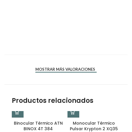
*
*
Nombre
Correo electrónico
MOSTRAR MÁS VALORACIONES
Productos relacionados
Binocular Térmico ATN
Monocular Térmico
BINOX 4T 384
Pulsar Krypton 2 XQ35