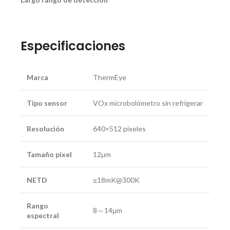
Especificaciones
Marca
ThermEye
Tipo sensor
VOx microbolómetro sin refrigerar
Resolución
640×512 pixeles
Tamaño pixel
12µm
NETD
≤18mK@300K
Rango
8～14μm
espectral