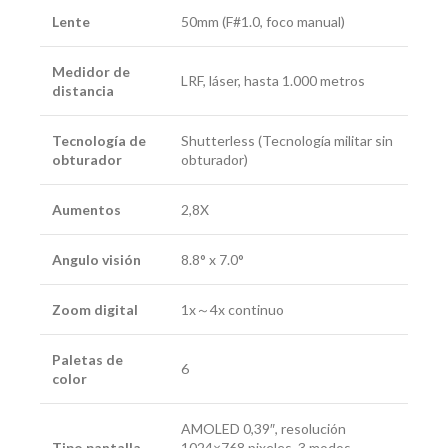
Lente
50mm (F#1.0, foco manual)
Medidor de
LRF, láser, hasta 1.000 metros
distancia
Tecnología de
Shutterless (Tecnología militar sin
obturador
obturador)
Aumentos
2,8X
Angulo visión
8.8° x 7.0°
Zoom digital
1x～4x continuo
Paletas de
6
color
AMOLED 0,39″, resolución
Tipo pantalla
1024×768 pixeles, 3 modos