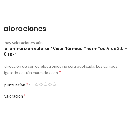
Valoraciones
No hay valoraciones aún.
Sé el primero en valorar “Visor Térmico ThermTec Ares 2.0 –
650 LRF”
Tu dirección de correo electrónico no será publicada.
Los campos
*
obligatorios están marcados con
*
Tu puntuación
*
Tu valoración