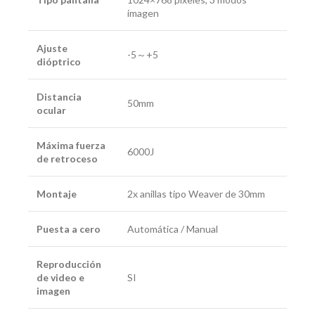
imagen
Ajuste
-5～+5
dióptrico
Distancia
50mm
ocular
Máxima fuerza
6000J
de retroceso
Montaje
2x anillas tipo Weaver de 30mm
Puesta a cero
Automática / Manual
Reproducción
de video e
SI
imagen