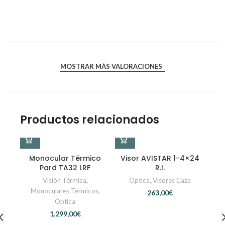
*
*
Nombre
Correo electrónico
MOSTRAR MÁS VALORACIONES
Productos relacionados
Monocular Térmico
Visor AVISTAR 1-4×24
Pard TA32 LRF
R.I.
Visión Térmica
,
Óptica
,
Visores Caza
Monoculares Térmicos
,
€
Óptica
€