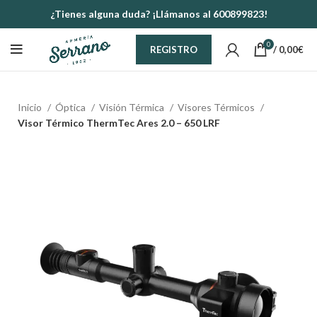
¿Tienes alguna duda? ¡Llámanos al 600899823!
0
/
0,00
€
REGISTRO
Inicio
Óptica
Visión Térmica
Visores Térmicos
Visor Térmico ThermTec Ares 2.0 – 650 LRF