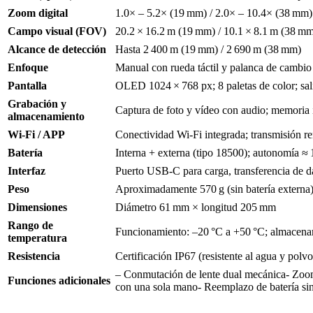
Zoom digital
1.0× – 5.2× (19 mm) / 2.0× – 10.4× (38 mm)
Campo visual (FOV)
20.2 × 16.2 m (19 mm) / 10.1 × 8.1 m (38 m
Alcance de detección
Hasta 2 400 m (19 mm) / 2 690 m (38 mm)
Enfoque
Manual con rueda táctil y palanca de cambio 
Pantalla
OLED 1024 × 768 px; 8 paletas de color; sal
Grabación y
Captura de foto y vídeo con audio; memoria
almacenamiento
Wi‑Fi / APP
Conectividad Wi‑Fi integrada; transmisión re
Batería
Interna + externa (tipo 18500); autonomía ≈ 
Interfaz
Puerto USB‑C para carga, transferencia de da
Peso
Aproximadamente 570 g (sin batería externa
Dimensiones
Diámetro 61 mm × longitud 205 mm
Rango de
Funcionamiento: –20 °C a +50 °C; almacena
temperatura
Resistencia
Certificación IP67 (resistente al agua y polvo
– Conmutación de lente dual mecánica- Zoom
Funciones adicionales
con una sola mano- Reemplazo de batería si