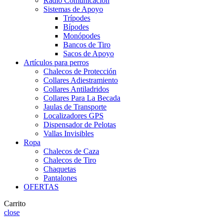
Radio Comunicación
Sistemas de Apoyo
Trípodes
Bípodes
Monópodes
Bancos de Tiro
Sacos de Apoyo
Artículos para perros
Chalecos de Protección
Collares Adiestramiento
Collares Antiladridos
Collares Para La Becada
Jaulas de Transporte
Localizadores GPS
Dispensador de Pelotas
Vallas Invisibles
Ropa
Chalecos de Caza
Chalecos de Tiro
Chaquetas
Pantalones
OFERTAS
Carrito
close