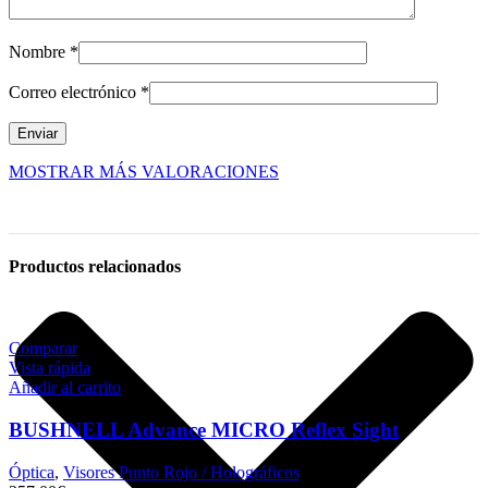
Nombre
*
Correo electrónico
*
MOSTRAR MÁS VALORACIONES
Productos relacionados
Comparar
Vista rápida
Añadir al carrito
BUSHNELL Advance MICRO Reflex Sight
Óptica
,
Visores Punto Rojo / Holográficos