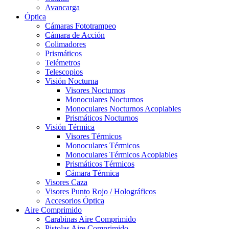
Avancarga
Óptica
Cámaras Fototrampeo
Cámara de Acción
Colimadores
Prismáticos
Telémetros
Telescopios
Visión Nocturna
Visores Nocturnos
Monoculares Nocturnos
Monoculares Nocturnos Acoplables
Prismáticos Nocturnos
Visión Térmica
Visores Térmicos
Monoculares Térmicos
Monoculares Térmicos Acoplables
Prismáticos Térmicos
Cámara Térmica
Visores Caza
Visores Punto Rojo / Holográficos
Accesorios Óptica
Aire Comprimido
Carabinas Aire Comprimido
Pistolas Aire Comprimido