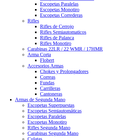
Escopetas Paralelas
Escopetas Monotiro
Escopetas Correderas
Rifles
Rifles de Cerrojo
Rifles Semiautomaticos
Rifles de Palanca
Rifles Monotiro
Carabinas 22LR / 22 WMR / 17HMR
Arma Corta
Flobert
Accesorios Armas
Chokes y Prolongadores
Correas
Fundas
Carrilleras
Cantoneras
Armas de Segunda Mano
Escopetas Superpuestas
Escopetas Semiautomáticas
Escopetas Paralelas
Escopetas Monotiro
Rifles Segunda Mano
Carabinas Segunda Mano
Culatas