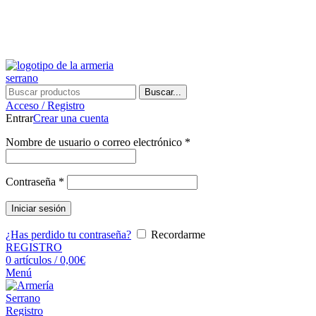
¿Tienes alguna duda? ¡Llámanos al 600899823! (España)
¿Tienes alguna duda? ¡Llámanos al 600899823!
Buscar...
Acceso / Registro
Entrar
Crear una cuenta
Nombre de usuario o correo electrónico
*
Contraseña
*
Iniciar sesión
¿Has perdido tu contraseña?
Recordarme
REGISTRO
0
artículos
/
0,00
€
Menú
Registro