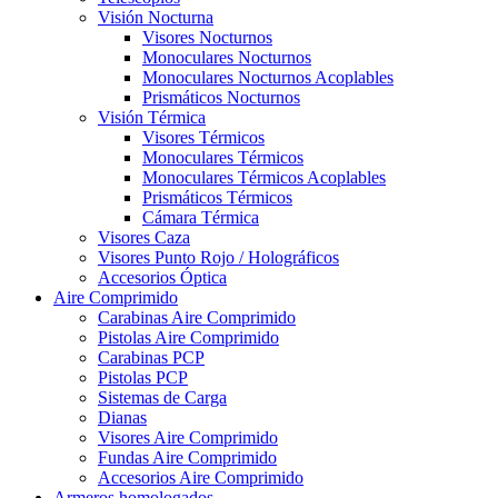
Visión Nocturna
Visores Nocturnos
Monoculares Nocturnos
Monoculares Nocturnos Acoplables
Prismáticos Nocturnos
Visión Térmica
Visores Térmicos
Monoculares Térmicos
Monoculares Térmicos Acoplables
Prismáticos Térmicos
Cámara Térmica
Visores Caza
Visores Punto Rojo / Holográficos
Accesorios Óptica
Aire Comprimido
Carabinas Aire Comprimido
Pistolas Aire Comprimido
Carabinas PCP
Pistolas PCP
Sistemas de Carga
Dianas
Visores Aire Comprimido
Fundas Aire Comprimido
Accesorios Aire Comprimido
Armeros homologados