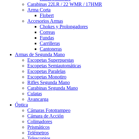
Carabinas 22LR / 22 WMR / 17HMR
Arma Corta
Flobert
Accesorios Armas
Chokes y Prolongadores
Correas
Fundas
Carrilleras
Cantoneras
Armas de Segunda Mano
Escopetas Superpuestas
Escopetas Semiautomáticas
Escopetas Paralelas
Escopetas Monotiro
Rifles Segunda Mano
Carabinas Segunda Mano
Culatas
Avancarga
Óptica
Cámaras Fototrampeo
Cámara de Acción
Colimadores
Prismáticos
Telémetros
Telescopios