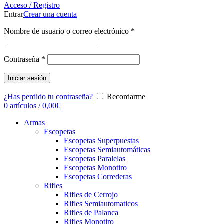
Acceso / Registro
Entrar
Crear una cuenta
Nombre de usuario o correo electrónico
*
Contraseña
*
Iniciar sesión
¿Has perdido tu contraseña?
Recordarme
0
artículos
/
0,00
€
Armas
Escopetas
Escopetas Superpuestas
Escopetas Semiautomáticas
Escopetas Paralelas
Escopetas Monotiro
Escopetas Correderas
Rifles
Rifles de Cerrojo
Rifles Semiautomaticos
Rifles de Palanca
Rifles Monotiro