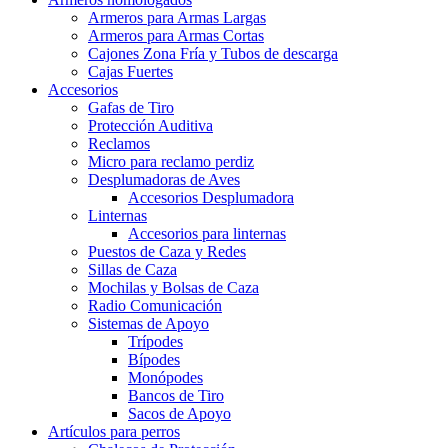
Armeros para Armas Largas
Armeros para Armas Cortas
Cajones Zona Fría y Tubos de descarga
Cajas Fuertes
Accesorios
Gafas de Tiro
Protección Auditiva
Reclamos
Micro para reclamo perdiz
Desplumadoras de Aves
Accesorios Desplumadora
Linternas
Accesorios para linternas
Puestos de Caza y Redes
Sillas de Caza
Mochilas y Bolsas de Caza
Radio Comunicación
Sistemas de Apoyo
Trípodes
Bípodes
Monópodes
Bancos de Tiro
Sacos de Apoyo
Artículos para perros