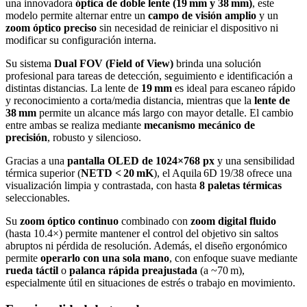
una innovadora
óptica de doble lente (19 mm y 38 mm)
, este
modelo permite alternar entre un
campo de visión amplio
y un
zoom óptico preciso
sin necesidad de reiniciar el dispositivo ni
modificar su configuración interna.
Su sistema
Dual FOV (Field of View)
brinda una solución
profesional para tareas de detección, seguimiento e identificación a
distintas distancias. La lente de
19 mm
es ideal para escaneo rápido
y reconocimiento a corta/media distancia, mientras que la
lente de
38 mm
permite un alcance más largo con mayor detalle. El cambio
entre ambas se realiza mediante
mecanismo mecánico de
precisión
, robusto y silencioso.
Gracias a una
pantalla OLED de 1024×768 px
y una sensibilidad
térmica superior (
NETD < 20 mK
), el Aquila 6D 19/38 ofrece una
visualización limpia y contrastada, con hasta
8 paletas térmicas
seleccionables.
Su
zoom óptico continuo
combinado con
zoom digital fluido
(hasta 10.4×) permite mantener el control del objetivo sin saltos
abruptos ni pérdida de resolución. Además, el diseño ergonómico
permite
operarlo con una sola mano
, con enfoque suave mediante
rueda táctil
o
palanca rápida preajustada
(a ~70 m),
especialmente útil en situaciones de estrés o trabajo en movimiento.