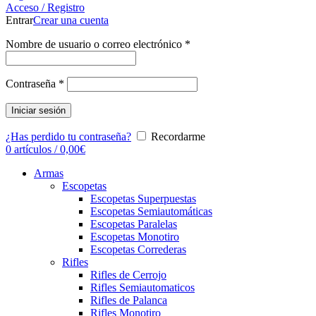
Acceso / Registro
Entrar
Crear una cuenta
Nombre de usuario o correo electrónico
*
Contraseña
*
Iniciar sesión
¿Has perdido tu contraseña?
Recordarme
0
artículos
/
0,00
€
Armas
Escopetas
Escopetas Superpuestas
Escopetas Semiautomáticas
Escopetas Paralelas
Escopetas Monotiro
Escopetas Correderas
Rifles
Rifles de Cerrojo
Rifles Semiautomaticos
Rifles de Palanca
Rifles Monotiro