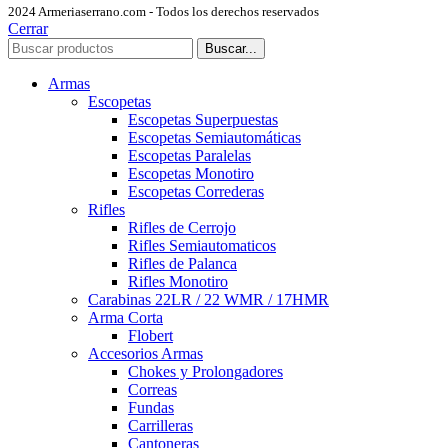
2024 Armeriaserrano.com - Todos los derechos reservados
Cerrar
Buscar...
Armas
Escopetas
Escopetas Superpuestas
Escopetas Semiautomáticas
Escopetas Paralelas
Escopetas Monotiro
Escopetas Correderas
Rifles
Rifles de Cerrojo
Rifles Semiautomaticos
Rifles de Palanca
Rifles Monotiro
Carabinas 22LR / 22 WMR / 17HMR
Arma Corta
Flobert
Accesorios Armas
Chokes y Prolongadores
Correas
Fundas
Carrilleras
Cantoneras