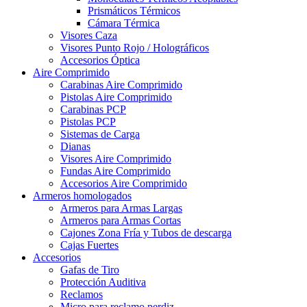
Prismáticos Térmicos
Cámara Térmica
Visores Caza
Visores Punto Rojo / Holográficos
Accesorios Óptica
Aire Comprimido
Carabinas Aire Comprimido
Pistolas Aire Comprimido
Carabinas PCP
Pistolas PCP
Sistemas de Carga
Dianas
Visores Aire Comprimido
Fundas Aire Comprimido
Accesorios Aire Comprimido
Armeros homologados
Armeros para Armas Largas
Armeros para Armas Cortas
Cajones Zona Fría y Tubos de descarga
Cajas Fuertes
Accesorios
Gafas de Tiro
Protección Auditiva
Reclamos
Micro para reclamo perdiz