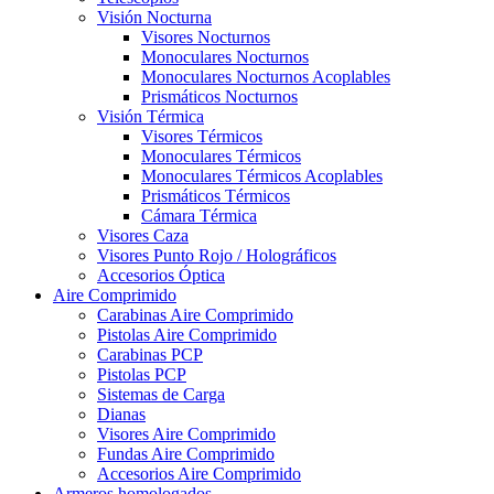
Visión Nocturna
Visores Nocturnos
Monoculares Nocturnos
Monoculares Nocturnos Acoplables
Prismáticos Nocturnos
Visión Térmica
Visores Térmicos
Monoculares Térmicos
Monoculares Térmicos Acoplables
Prismáticos Térmicos
Cámara Térmica
Visores Caza
Visores Punto Rojo / Holográficos
Accesorios Óptica
Aire Comprimido
Carabinas Aire Comprimido
Pistolas Aire Comprimido
Carabinas PCP
Pistolas PCP
Sistemas de Carga
Dianas
Visores Aire Comprimido
Fundas Aire Comprimido
Accesorios Aire Comprimido
Armeros homologados