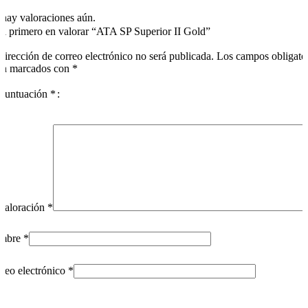
hay valoraciones aún.
el primero en valorar “ATA SP Superior II Gold”
dirección de correo electrónico no será publicada.
Los campos obligato
án marcados con
*
puntuación
*
valoración
*
mbre
*
reo electrónico
*