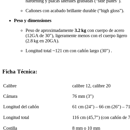
hardening y placas laterales grabadas (“side plates”)
.
Cañones con acabado brillante durable (“high gloss”)
.
Peso y dimensiones
Peso de aproximadamente
3.2 kg
con cuerpo de acero
(12GA de 30″), ligeramente menos con el cuerpo ligero
(2.8 kg en 20GA)
.
Longitud total ~121 cm con cañón largo (30″)
.
Ficha Técnica:
Calibre
calibre 12, calibre 20
Cámara
76 mm (3″)
Longitud del cañón
61 cm (24″) – 66 cm (26″) – 71
Longitud total
116 cm (45,7″) (con cañón de 
Costilla
8 mm o 10 mm