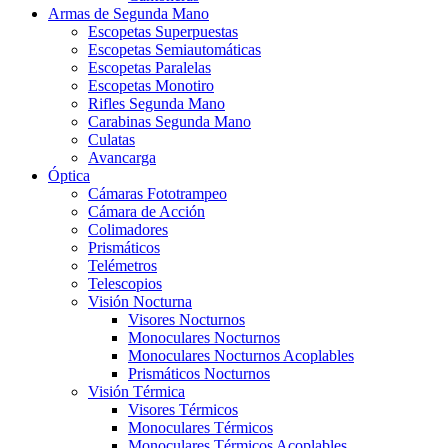
Armas de Segunda Mano
Escopetas Superpuestas
Escopetas Semiautomáticas
Escopetas Paralelas
Escopetas Monotiro
Rifles Segunda Mano
Carabinas Segunda Mano
Culatas
Avancarga
Óptica
Cámaras Fototrampeo
Cámara de Acción
Colimadores
Prismáticos
Telémetros
Telescopios
Visión Nocturna
Visores Nocturnos
Monoculares Nocturnos
Monoculares Nocturnos Acoplables
Prismáticos Nocturnos
Visión Térmica
Visores Térmicos
Monoculares Térmicos
Monoculares Térmicos Acoplables