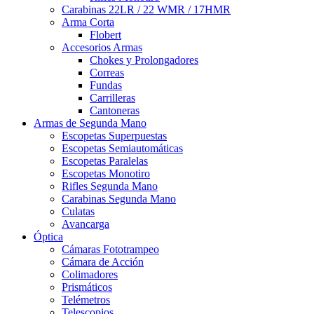
Carabinas 22LR / 22 WMR / 17HMR
Arma Corta
Flobert
Accesorios Armas
Chokes y Prolongadores
Correas
Fundas
Carrilleras
Cantoneras
Armas de Segunda Mano
Escopetas Superpuestas
Escopetas Semiautomáticas
Escopetas Paralelas
Escopetas Monotiro
Rifles Segunda Mano
Carabinas Segunda Mano
Culatas
Avancarga
Óptica
Cámaras Fototrampeo
Cámara de Acción
Colimadores
Prismáticos
Telémetros
Telescopios