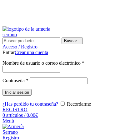
¿Tienes alguna duda? ¡Llámanos al 600899823! (España)
¿Tienes alguna duda? ¡Llámanos al 600899823!
Buscar...
Acceso / Registro
Entrar
Crear una cuenta
Nombre de usuario o correo electrónico
*
Contraseña
*
Iniciar sesión
¿Has perdido tu contraseña?
Recordarme
REGISTRO
0
artículos
/
0,00
€
Menú
Registro