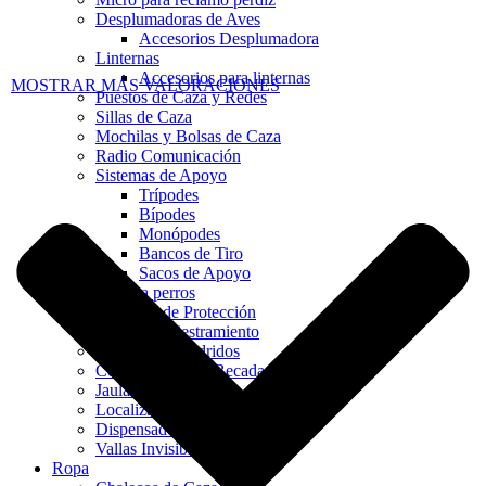
Desplumadoras de Aves
Accesorios Desplumadora
Linternas
Accesorios para linternas
MOSTRAR MÁS VALORACIONES
Puestos de Caza y Redes
Sillas de Caza
Mochilas y Bolsas de Caza
Radio Comunicación
Sistemas de Apoyo
Trípodes
Bípodes
Monópodes
Bancos de Tiro
Sacos de Apoyo
Artículos para perros
Chalecos de Protección
Collares Adiestramiento
Collares Antiladridos
Collares Para La Becada
Jaulas de Transporte
Localizadores GPS
Dispensador de Pelotas
Vallas Invisibles
Ropa