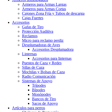
Armeros para Armas Largas
Armeros para Armas Cortas
Cajones Zona Fría y Tubos de descarga
Cajas Fuertes
Accesorios
Gafas de Tiro
Protección Auditiva
Reclamos
Micro para reclamo perdiz
Desplumadoras de Aves
Accesorios Desplumadora
Linternas
Accesorios para linternas
Puestos de Caza y Redes
Sillas de Caza
Mochilas y Bolsas de Caza
Radio Comunicación
Sistemas de Apoyo
Trípodes
Bípodes
Monópodes
Bancos de Tiro
Sacos de Apoyo
Artículos para perros