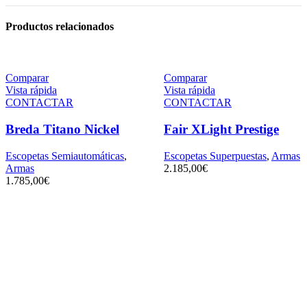
Productos relacionados
Comparar
Comparar
Vista rápida
Vista rápida
CONTACTAR
CONTACTAR
Breda Titano Nickel
Fair XLight Prestige
Escopetas Semiautomáticas
,
Escopetas Superpuestas
,
Armas
Armas
2.185,00
€
1.785,00
€