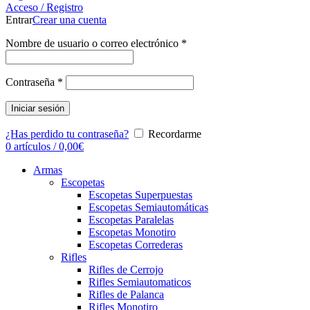
Acceso / Registro
Entrar
Crear una cuenta
Nombre de usuario o correo electrónico
*
Contraseña
*
Iniciar sesión
¿Has perdido tu contraseña?
Recordarme
0
artículos
/
0,00
€
Armas
Escopetas
Escopetas Superpuestas
Escopetas Semiautomáticas
Escopetas Paralelas
Escopetas Monotiro
Escopetas Correderas
Rifles
Rifles de Cerrojo
Rifles Semiautomaticos
Rifles de Palanca
Rifles Monotiro