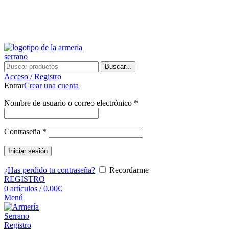
¿Tienes alguna duda? ¡Llámanos al 600899823! (España)
¿Tienes alguna duda? ¡Llámanos al 600899823!
Buscar...
Acceso / Registro
Entrar
Crear una cuenta
Nombre de usuario o correo electrónico
*
Contraseña
*
Iniciar sesión
¿Has perdido tu contraseña?
Recordarme
REGISTRO
0
artículos
/
0,00
€
Menú
Registro