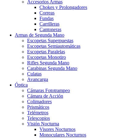
Accesorios Armas
Chokes y Prolongadores
Correas
Fundas
Carrilleras
Cantoneras
Armas de Segunda Mano
Escopetas Superpuestas
Escopetas Semiautomáticas
Escopetas Paralelas
Escopetas Monotiro
Rifles Segunda Mano
Carabinas Segunda Mano
Culatas
Avancarga
Óptica
Cámaras Fototrampeo
Cámara de Acción
Colimadores
Prismáticos
Telémetros
Telescopios
Visión Nocturna
Visores Nocturnos
Monoculares Nocturnos