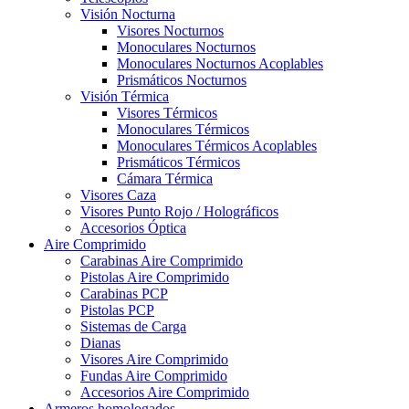
Visión Nocturna
Visores Nocturnos
Monoculares Nocturnos
Monoculares Nocturnos Acoplables
Prismáticos Nocturnos
Visión Térmica
Visores Térmicos
Monoculares Térmicos
Monoculares Térmicos Acoplables
Prismáticos Térmicos
Cámara Térmica
Visores Caza
Visores Punto Rojo / Holográficos
Accesorios Óptica
Aire Comprimido
Carabinas Aire Comprimido
Pistolas Aire Comprimido
Carabinas PCP
Pistolas PCP
Sistemas de Carga
Dianas
Visores Aire Comprimido
Fundas Aire Comprimido
Accesorios Aire Comprimido
Armeros homologados