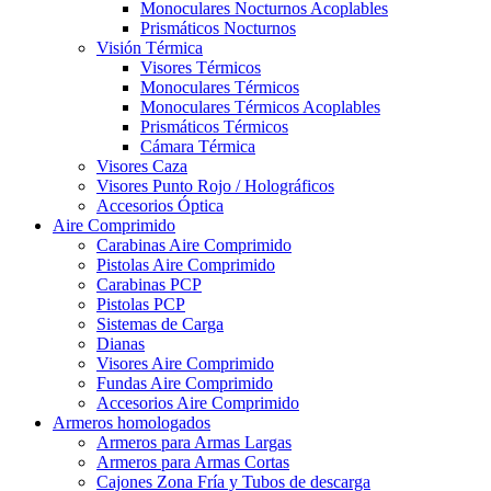
Monoculares Nocturnos Acoplables
Prismáticos Nocturnos
Visión Térmica
Visores Térmicos
Monoculares Térmicos
Monoculares Térmicos Acoplables
Prismáticos Térmicos
Cámara Térmica
Visores Caza
Visores Punto Rojo / Holográficos
Accesorios Óptica
Aire Comprimido
Carabinas Aire Comprimido
Pistolas Aire Comprimido
Carabinas PCP
Pistolas PCP
Sistemas de Carga
Dianas
Visores Aire Comprimido
Fundas Aire Comprimido
Accesorios Aire Comprimido
Armeros homologados
Armeros para Armas Largas
Armeros para Armas Cortas
Cajones Zona Fría y Tubos de descarga