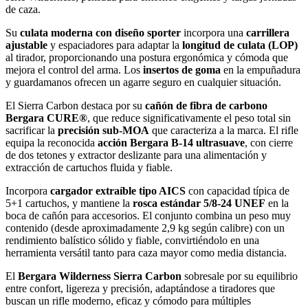
de caza.
Su
culata moderna con diseño sporter
incorpora una
carrillera
ajustable
y espaciadores para adaptar la
longitud de culata (LOP)
al tirador, proporcionando una postura ergonómica y cómoda que
mejora el control del arma. Los
insertos de goma
en la empuñadura
y guardamanos ofrecen un agarre seguro en cualquier situación.
El Sierra Carbon destaca por su
cañón de fibra de carbono
Bergara CURE®
, que reduce significativamente el peso total sin
sacrificar la
precisión sub-MOA
que caracteriza a la marca. El rifle
equipa la reconocida
acción Bergara B-14 ultrasuave
, con cierre
de dos tetones y extractor deslizante para una alimentación y
extracción de cartuchos fluida y fiable.
Incorpora
cargador extraíble tipo AICS
con capacidad típica de
5+1 cartuchos, y mantiene la
rosca estándar 5/8-24 UNEF
en la
boca de cañón para accesorios. El conjunto combina un peso muy
contenido (desde aproximadamente 2,9 kg según calibre) con un
rendimiento balístico sólido y fiable, convirtiéndolo en una
herramienta versátil tanto para caza mayor como media distancia.
El
Bergara Wilderness Sierra Carbon
sobresale por su equilibrio
entre confort, ligereza y precisión, adaptándose a tiradores que
buscan un rifle moderno, eficaz y cómodo para múltiples