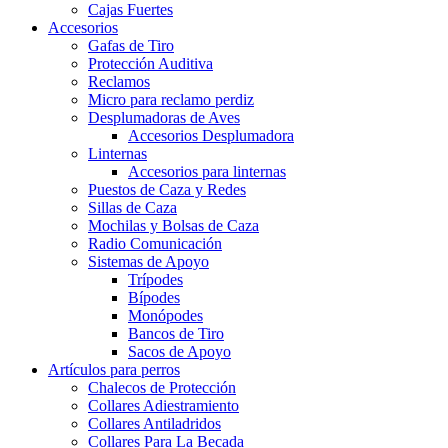
Cajas Fuertes
Accesorios
Gafas de Tiro
Protección Auditiva
Reclamos
Micro para reclamo perdiz
Desplumadoras de Aves
Accesorios Desplumadora
Linternas
Accesorios para linternas
Puestos de Caza y Redes
Sillas de Caza
Mochilas y Bolsas de Caza
Radio Comunicación
Sistemas de Apoyo
Trípodes
Bípodes
Monópodes
Bancos de Tiro
Sacos de Apoyo
Artículos para perros
Chalecos de Protección
Collares Adiestramiento
Collares Antiladridos
Collares Para La Becada