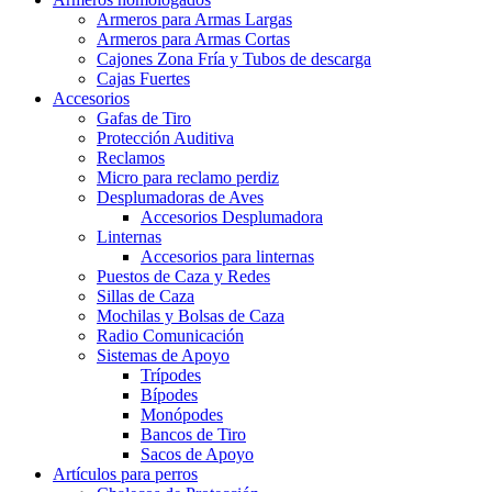
Armeros para Armas Largas
Armeros para Armas Cortas
Cajones Zona Fría y Tubos de descarga
Cajas Fuertes
Accesorios
Gafas de Tiro
Protección Auditiva
Reclamos
Micro para reclamo perdiz
Desplumadoras de Aves
Accesorios Desplumadora
Linternas
Accesorios para linternas
Puestos de Caza y Redes
Sillas de Caza
Mochilas y Bolsas de Caza
Radio Comunicación
Sistemas de Apoyo
Trípodes
Bípodes
Monópodes
Bancos de Tiro
Sacos de Apoyo
Artículos para perros