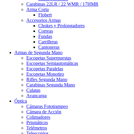
Carabinas 22LR / 22 WMR / 17HMR
Arma Corta
Flobert
Accesorios Armas
Chokes y Prolongadores
Correas
Fundas
Carrilleras
Cantoneras
Armas de Segunda Mano
Escopetas Superpuestas
Escopetas Semiautomáticas
Escopetas Paralelas
Escopetas Monotiro
Rifles Segunda Mano
Carabinas Segunda Mano
Culatas
Avancarga
Óptica
Cámaras Fototrampeo
Cámara de Acción
Colimadores
Prismáticos
Telémetros
Telescopios