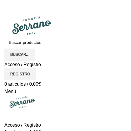
¿Tienes alguna duda? ¡Llámanos al 600899823! (España)
¿Tienes alguna duda? ¡Llámanos al 600899823!
BUSCAR...
Acceso / Registro
REGISTRO
0
artículos
/
0,00
€
Menú
REGISTRO
Acceso / Registro