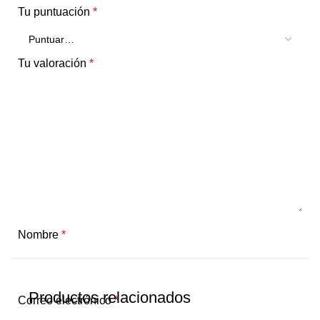
Tu puntuación
*
Tu valoración
*
Nombre
*
Productos relacionados
Correo electrónico
*