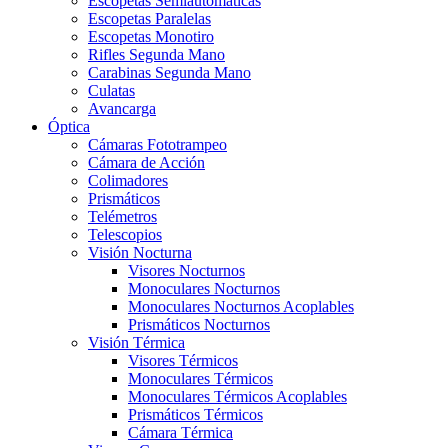
Escopetas Semiautomáticas
Escopetas Paralelas
Escopetas Monotiro
Rifles Segunda Mano
Carabinas Segunda Mano
Culatas
Avancarga
Óptica
Cámaras Fototrampeo
Cámara de Acción
Colimadores
Prismáticos
Telémetros
Telescopios
Visión Nocturna
Visores Nocturnos
Monoculares Nocturnos
Monoculares Nocturnos Acoplables
Prismáticos Nocturnos
Visión Térmica
Visores Térmicos
Monoculares Térmicos
Monoculares Térmicos Acoplables
Prismáticos Térmicos
Cámara Térmica