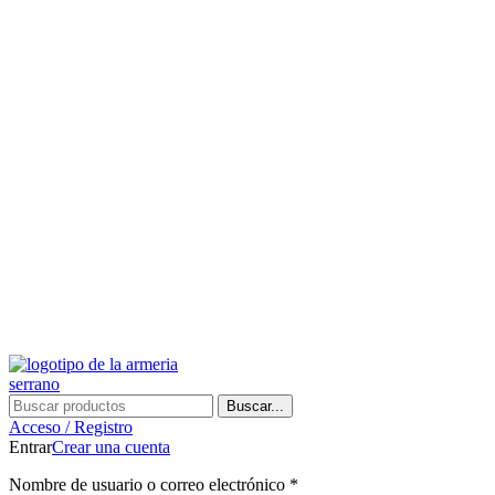
¿Tienes alguna duda? ¡Llámanos al 600899823! (España)
¿Tienes alguna duda? ¡Llámanos al 600899823!
Buscar...
Acceso / Registro
Entrar
Crear una cuenta
Nombre de usuario o correo electrónico
*