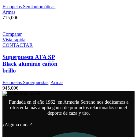
Escopetas Semiautomáticas
,
Armas
715,00
€
Comparar
Vista rápida
CONTACTAR
Superpuesta ATA SP
Black aluminio cañón
brillo
Escopetas Superpuestas
,
Armas
945,00
€
Fundada en el año 1962, en Armería Serrano nos dedicamos a
ofrecer la más amplia gama de productos relacionados con el
deporte de caza y tiro.
¿Alguna duda?