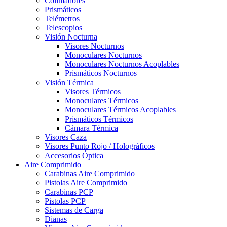
Colimadores
Prismáticos
Telémetros
Telescopios
Visión Nocturna
Visores Nocturnos
Monoculares Nocturnos
Monoculares Nocturnos Acoplables
Prismáticos Nocturnos
Visión Térmica
Visores Térmicos
Monoculares Térmicos
Monoculares Térmicos Acoplables
Prismáticos Térmicos
Cámara Térmica
Visores Caza
Visores Punto Rojo / Holográficos
Accesorios Óptica
Aire Comprimido
Carabinas Aire Comprimido
Pistolas Aire Comprimido
Carabinas PCP
Pistolas PCP
Sistemas de Carga
Dianas