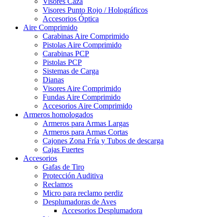
Visores Caza
Visores Punto Rojo / Holográficos
Accesorios Óptica
Aire Comprimido
Carabinas Aire Comprimido
Pistolas Aire Comprimido
Carabinas PCP
Pistolas PCP
Sistemas de Carga
Dianas
Visores Aire Comprimido
Fundas Aire Comprimido
Accesorios Aire Comprimido
Armeros homologados
Armeros para Armas Largas
Armeros para Armas Cortas
Cajones Zona Fría y Tubos de descarga
Cajas Fuertes
Accesorios
Gafas de Tiro
Protección Auditiva
Reclamos
Micro para reclamo perdiz
Desplumadoras de Aves
Accesorios Desplumadora