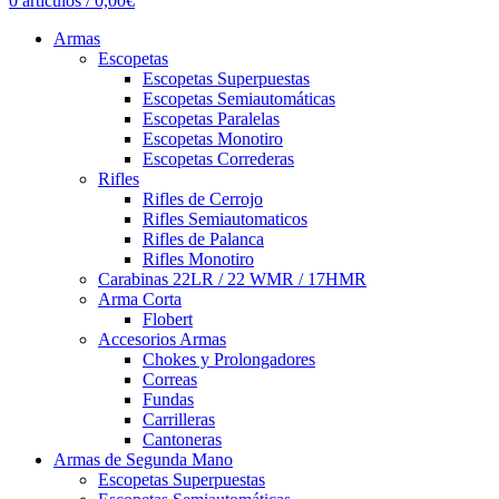
0
artículos
/
0,00
€
Armas
Escopetas
Escopetas Superpuestas
Escopetas Semiautomáticas
Escopetas Paralelas
Escopetas Monotiro
Escopetas Correderas
Rifles
Rifles de Cerrojo
Rifles Semiautomaticos
Rifles de Palanca
Rifles Monotiro
Carabinas 22LR / 22 WMR / 17HMR
Arma Corta
Flobert
Accesorios Armas
Chokes y Prolongadores
Correas
Fundas
Carrilleras
Cantoneras
Armas de Segunda Mano
Escopetas Superpuestas