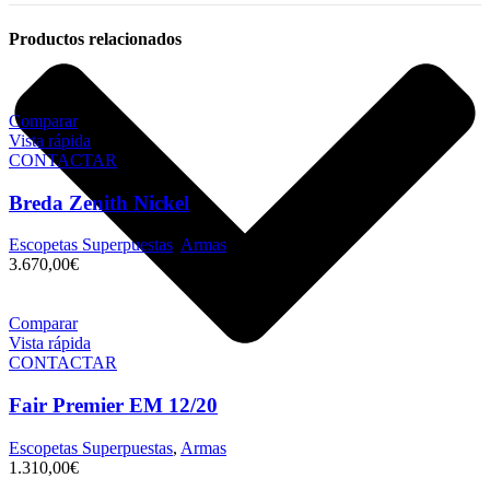
Productos relacionados
Comparar
Vista rápida
CONTACTAR
Breda Zenith Nickel
Escopetas Superpuestas
,
Armas
3.670,00
€
Comparar
Vista rápida
CONTACTAR
Fair Premier EM 12/20
Escopetas Superpuestas
,
Armas
1.310,00
€