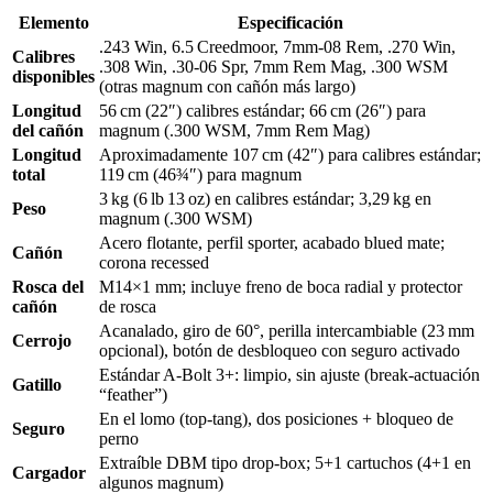
Elemento
Especificación
.243 Win, 6.5 Creedmoor, 7mm‑08 Rem, .270 Win,
Calibres
.308 Win, .30‑06 Spr, 7mm Rem Mag, .300 WSM
disponibles
(otras magnum con cañón más largo)
Longitud
56 cm (22″) calibres estándar; 66 cm (26″) para
del cañón
magnum (.300 WSM, 7mm Rem Mag)
Longitud
Aproximadamente 107 cm (42″) para calibres estándar;
total
119 cm (46¾″) para magnum
3 kg (6 lb 13 oz) en calibres estándar; 3,29 kg en
Peso
magnum (.300 WSM)
Acero flotante, perfil sporter, acabado blued mate;
Cañón
corona recessed
Rosca del
M14×1 mm; incluye freno de boca radial y protector
cañón
de rosca
Acanalado, giro de 60°, perilla intercambiable (23 mm
Cerrojo
opcional), botón de desbloqueo con seguro activado
Estándar A‑Bolt 3+: limpio, sin ajuste (break-actuación
Gatillo
“feather”)
En el lomo (top-tang), dos posiciones + bloqueo de
Seguro
perno
Extraíble DBM tipo drop-box; 5+1 cartuchos (4+1 en
Cargador
algunos magnum)