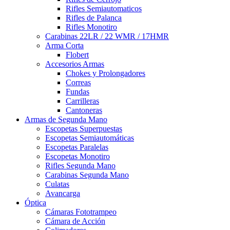
Rifles Semiautomaticos
Rifles de Palanca
Rifles Monotiro
Carabinas 22LR / 22 WMR / 17HMR
Arma Corta
Flobert
Accesorios Armas
Chokes y Prolongadores
Correas
Fundas
Carrilleras
Cantoneras
Armas de Segunda Mano
Escopetas Superpuestas
Escopetas Semiautomáticas
Escopetas Paralelas
Escopetas Monotiro
Rifles Segunda Mano
Carabinas Segunda Mano
Culatas
Avancarga
Óptica
Cámaras Fototrampeo
Cámara de Acción