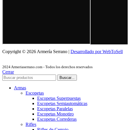
Copyright © 2026 Armería Serrano |
Desarrollado por WebToSell
2024 Armeriaserrano.com - Todos los derechos reservados
Cerrar
Buscar...
Armas
Escopetas
Escopetas Superpuestas
Escopetas Semiautomáticas
Escopetas Paralelas
Escopetas Monotiro
Escopetas Correderas
Rifles
Rifles de Cerrojo