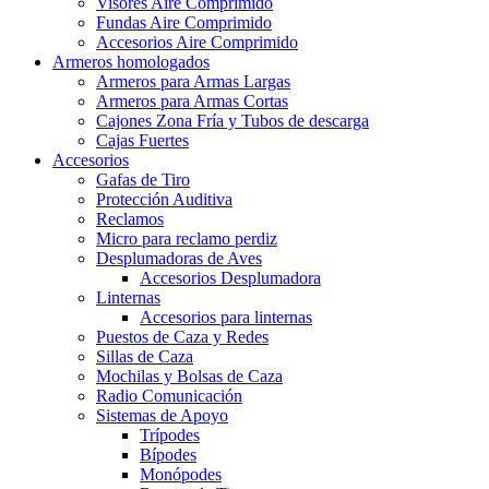
Visores Aire Comprimido
Fundas Aire Comprimido
Accesorios Aire Comprimido
Armeros homologados
Armeros para Armas Largas
Armeros para Armas Cortas
Cajones Zona Fría y Tubos de descarga
Cajas Fuertes
Accesorios
Gafas de Tiro
Protección Auditiva
Reclamos
Micro para reclamo perdiz
Desplumadoras de Aves
Accesorios Desplumadora
Linternas
Accesorios para linternas
Puestos de Caza y Redes
Sillas de Caza
Mochilas y Bolsas de Caza
Radio Comunicación
Sistemas de Apoyo
Trípodes
Bípodes
Monópodes