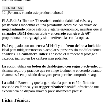
CONTACTAR
12
¡Personas viendo este producto ahora!
El
A‑Bolt 3+ Hunter Threaded
combina fiabilidad clásica y
prestaciones modernas en una plataforma accesible. Su culata de
nogal satinado
ofrece estética y agarre ergonómico, mientras que el
cargador DBM desmontable
y el
cerrojo con giro de 60°
proporcionan recarga ágil y sin interferencias con la óptica
.
Está equipado con una
rosca M14×1
y un
freno de boca incluido
,
ideal para mitigar retroceso o acoplar supresores sin modificaciones
añadidas
.
La
cantonera Inflex I
absorbe el retroceso y protege al
cazador, incluso en los calibres más potentes
.
La acción utiliza un
botón de desbloqueo con seguro activado
, un
sistema seguro y práctico que restringe totalmente el cerrojo cuando
el arma está en posición de seguro pero permite comprobar carga
.
La calidad Browning queda garantizada por su
cañón flotante
,
revisado en fábrica, y su
trigger “feather break”
, ofreciendo una
experiencia de disparo suave y previsiblemente precisa
.
Ficha Técnica: