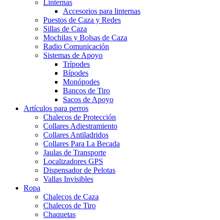
Linternas
Accesorios para linternas
Puestos de Caza y Redes
Sillas de Caza
Mochilas y Bolsas de Caza
Radio Comunicación
Sistemas de Apoyo
Trípodes
Bípodes
Monópodes
Bancos de Tiro
Sacos de Apoyo
Artículos para perros
Chalecos de Protección
Collares Adiestramiento
Collares Antiladridos
Collares Para La Becada
Jaulas de Transporte
Localizadores GPS
Dispensador de Pelotas
Vallas Invisibles
Ropa
Chalecos de Caza
Chalecos de Tiro
Chaquetas