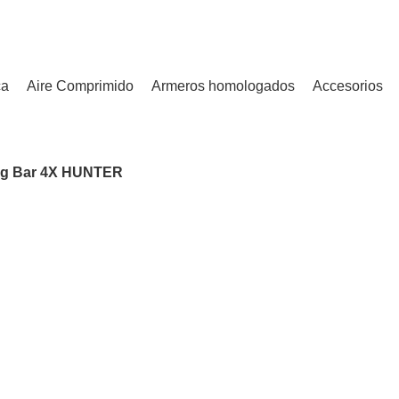
¿Tienes alguna duda? ¡Llámanos al 600899823! (España)
ca
Aire Comprimido
Armeros homologados
Accesorios
ng Bar 4X HUNTER