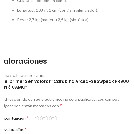
Culata disponible en camo.
Longitud: 103 / 91 cm (con / sin silenciador).
Peso: 2,7 kg (madera) 2,5 kg (sintética).
Valoraciones
No hay valoraciones aún.
Sé el primero en valorar “Carabina Arcea-Snowpeak PR900
GEN 3 CAMO”
Tu dirección de correo electrónico no será publicada.
Los campos
*
obligatorios están marcados con
*
Tu puntuación
*
Tu valoración