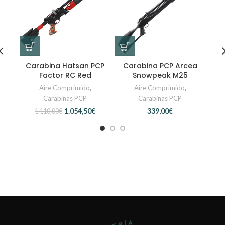
Carabina Hatsan PCP
Carabina PCP Arcea
Ca
Factor RC Red
Snowpeak M25
S
Aire Comprimido
,
Aire Comprimido
,
Carabinas PCP
Carabinas PCP
1.054,50
€
€
1.110,00
€