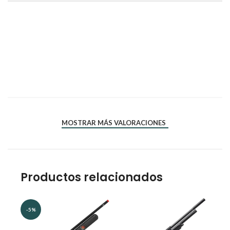
*
*
Nombre
Correo electrónico
MOSTRAR MÁS VALORACIONES
Productos relacionados
-5%