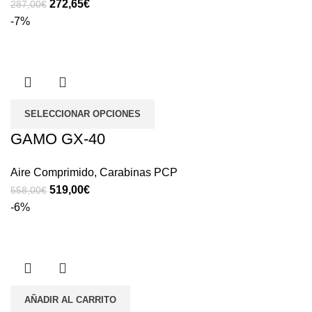
272,65
€
287,00
€
-7%
SELECCIONAR OPCIONES
GAMO GX-40
Aire Comprimido
,
Carabinas PCP
519,00
€
558,00
€
-6%
AÑADIR AL CARRITO