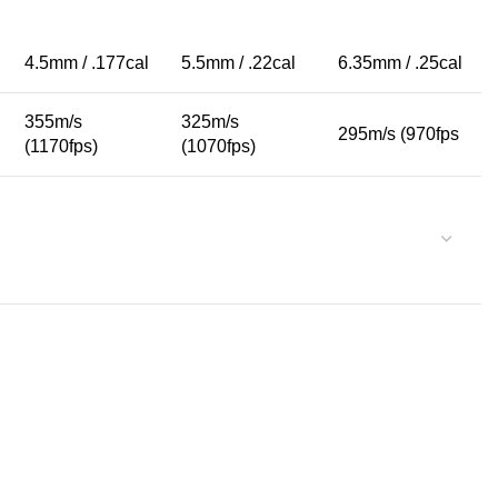
4.5mm / .177cal
5.5mm / .22cal
6.35mm / .25cal
355m/s
325m/s
295m/s (970fps
(1170fps)
(1070fps)