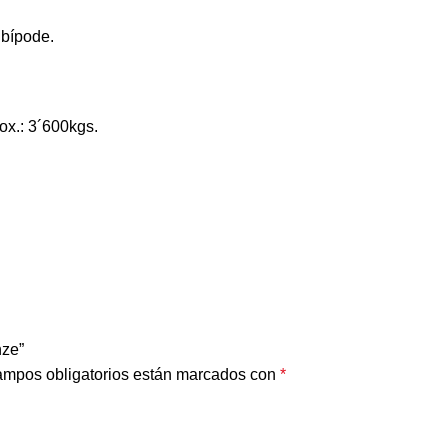
 bípode.
ox.: 3´600kgs.
nze”
ampos obligatorios están marcados con
*