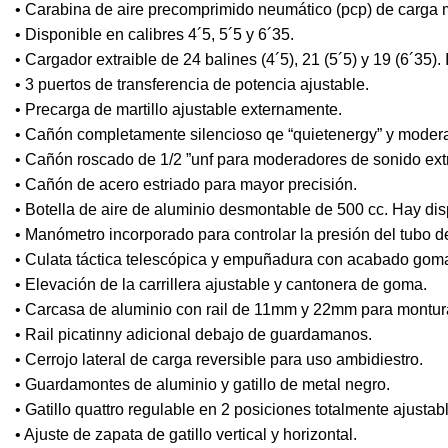
• Carabina de aire precomprimido neumático (pcp) de carga m
• Disponible en calibres 4´5, 5´5 y 6´35.
• Cargador extraible de 24 balines (4´5), 21 (5´5) y 19 (6´35).
• 3 puertos de transferencia de potencia ajustable.
• Precarga de martillo ajustable externamente.
• Cañón completamente silencioso qe “quietenergy” y moder
• Cañón roscado de 1/2 ”unf para moderadores de sonido extr
• Cañón de acero estriado para mayor precisión.
• Botella de aire de aluminio desmontable de 500 cc. Hay dis
• Manómetro incorporado para controlar la presión del tubo de
• Culata táctica telescópica y empuñadura con acabado gom
• Elevación de la carrillera ajustable y cantonera de goma.
• Carcasa de aluminio con rail de 11mm y 22mm para montur
• Rail picatinny adicional debajo de guardamanos.
• Cerrojo lateral de carga reversible para uso ambidiestro.
• Guardamontes de aluminio y gatillo de metal negro.
• Gatillo quattro regulable en 2 posiciones totalmente ajustabl
• Ajuste de zapata de gatillo vertical y horizontal.