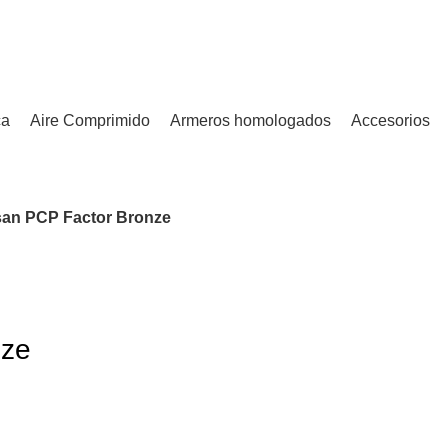
¿Tienes alguna duda? ¡Llámanos al 600899823! (España)
ca
Aire Comprimido
Armeros homologados
Accesorios
san PCP Factor Bronze
nze